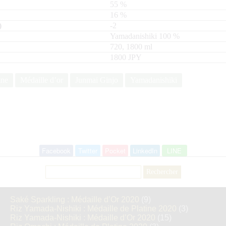
55
%
16
%
-2
Yamadanishiki
100
720, 1800
ml
1800 JPY
ine
Médaille d’or
Junmai Ginjo
Yamadanishiki
Facebook
Twitter
Pocket
LinkedIn
LINE
Rechercher :
Saké Sparkling : Médaille d’Or 2020
(9)
Riz Yamada-Nishiki : Médaille de Platine 2020
(3)
Riz Yamada-Nishiki : Médaille d’Or 2020
(15)