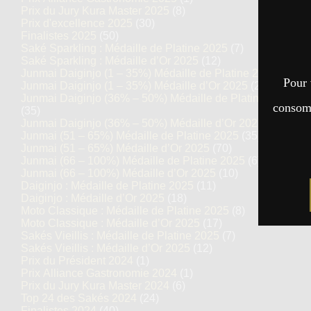
Prix du Jury Kura Master 2025
(8)
Prix d'excellence 2025
(30)
Finalistes 2025
(50)
Saké Sparkling : Médaille de Platine 2025
(7)
Saké Sparkling : Médaille d’Or 2025
(12)
Junmai Daiginjo (1 – 35%) Médaille de Platine 2025
(14)
Pour 
Junmai Daiginjo (1 – 35%) Médaille d’Or 2025
(27)
Junmai Daiginjo (36% – 50%) Médaille de Platine 2025
consomm
(35)
Junmai Daiginjo (36% – 50%) Médaille d’Or 2025
(69)
Junmai (51 – 65%) Médaille de Platine 2025
(35)
Junmai (51 – 65%) Médaille d’Or 2025
(70)
Junmai (66 – 100%) Médaille de Platine 2025
(6)
Junmai (66 – 100%) Médaille d’Or 2025
(10)
Daiginjo : Médaille de Platine 2025
(11)
Daiginjo : Médaille d’Or 2025
(18)
Moto Classique : Médaille de Platine 2025
(8)
Moto Classique : Médaille d’Or 2025
(17)
Sakés Vieillis : Médaille de Platine 2025
(7)
Sakés Vieillis : Médaille d’Or 2025
(12)
Prix du Président 2024
(1)
Prix Alliance Gastronomie 2024
(1)
Prix du Jury Kura Master 2024
(6)
Top 24 des Sakés 2024
(24)
Finalistes 2024
(40)