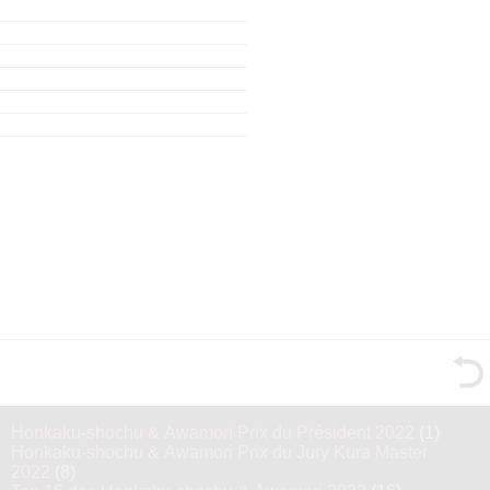
Honkaku-shochu & Awamori Prix du Président 2022
(1)
Honkaku-shochu & Awamori Prix du Jury Kura Master
2022
(8)