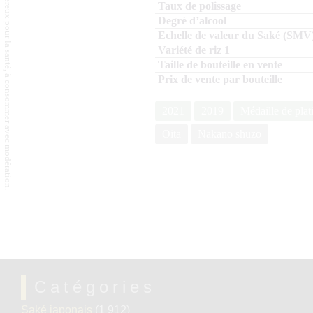
L'abus d'alcool est dangereux pour la santé, à consommer avec modération.
2021
2019
Médaille de plat
Oita
Nakano shuzo
Catégories
Saké japonais
(1 912)