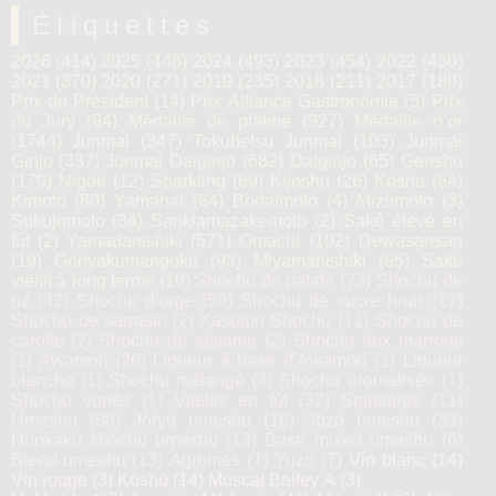
Étiquettes
2026
(414)
2025
(448)
2024
(493)
2023
(454)
2022
(430)
2021
(370)
2020
(271)
2019
(235)
2018
(211)
2017
(180)
Prix du Président
(14)
Prix Alliance Gastronomie
(5)
Prix
du Jury
(94)
Médaille de platine
(927)
Médaille d’or
(1744)
Junmai
(347)
Tokubetsu Junmai
(103)
Junmai
Ginjo
(337)
Junmai Daiginjo
(682)
Daiginjo
(65)
Genshu
(170)
Nigori
(12)
Sparkling
(69)
Kijoshu
(26)
Koshu
(64)
Kimoto
(80)
Yamahaï
(64)
Bodaïmoto
(4)
Mizumoto
(3)
Sokujomoto
(34)
Sankiamazakemoto
(2)
Saké élevé en
fût
(2)
Yamadanishiki
(571)
Omachi
(102)
Dewasansan
(19)
Gohyakumangoku
(93)
Miyamanishiki
(65)
Saké
vieilli à long terme
(10)
Shochu de patate
(73)
Shochu de
riz
(42)
Shochu d'orge
(59)
Shochu de sucre brun
(17)
Shochu de sarrasin
(2)
Kasutori Shochu
(11)
Shochu de
carotte
(2)
Shochu de sésame
(2)
Shochu aux marrons
(1)
Awamori
(26)
Liqueur à base d'Awamori
(1)
Liqueur
blanche
(1)
Shochu mélangé
(4)
Shochu aromatisés
(1)
Shochu variés
(1)
Vieillis en fût
(32)
Spiritueux
(11)
Umeshu
(80)
Jōryū umeshu
(16)
Jōzō umeshu
(33)
Honkaku shochu umeshu
(13)
Base mixed umeshu
(6)
Blend umeshu
(13)
Agrumes
(7)
Yuzu
(7)
Vin blanc
(14)
Vin rouge
(3)
Kōshū
(14)
Muscat Bailey A
(3)