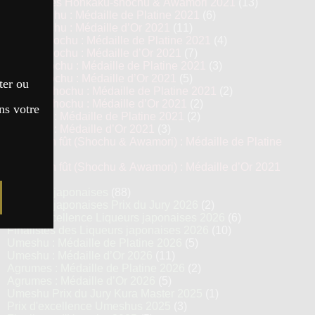
Top 13 des Honkaku-shochu & Awamori 2021
(13)
Imo Shochu : Médaille de Platine 2021
(6)
Imo Shochu : Médaille d’Or 2021
(11)
Kome Shochu : Médaille de Platine 2021
(4)
Kome Shochu : Médaille d’Or 2021
(7)
Mugi Shochu : Médaille de Platine 2021
(3)
Mugi Shochu : Médaille d’Or 2021
(5)
ter ou
Kokuto Shochu : Médaille de Platine 2021
(2)
Kokuto Shochu : Médaille d’Or 2021
(2)
ns votre
Awamori : Médaille de Platine 2021
(2)
Awamori : Médaille d’Or 2021
(3)
Vieillis en fût (Shochu & Awamori) : Médaille de Platine
2021
(3)
Vieillis en fût (Shochu & Awamori) : Médaille d’Or 2021
(6)
Liqueurs japonaises
(88)
Liqueurs japonaises Prix du Jury 2026
(2)
Prix d’excellence Liqueurs japonaises 2026
(6)
Finalistes des Liqueurs japonaises 2026
(10)
Umeshu : Médaille de Platine 2026
(5)
Umeshu : Médaille d’Or 2026
(11)
Agrumes : Médaille de Platine 2026
(2)
Agrumes : Médaille d’Or 2026
(5)
Umeshu Prix du Jury Kura Master 2025
(1)
Prix d'excellence Umeshus 2025
(3)