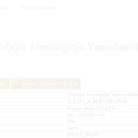
oto
Points de vente
ebijin Junmaiginjo Yamadanis
2021
Junmai : Médaille d’Or 2019
Chiebijin Junmaiginjo Yamadanishik
ちえびじん 純米吟醸山田錦
Nakano shuzo CO.,LTD
http://chiebijin.com
Oita
Japon
4983817481391