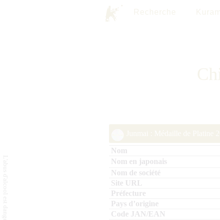
Recherche
Kuram
Chi
Junmai : Médaille de Platine 