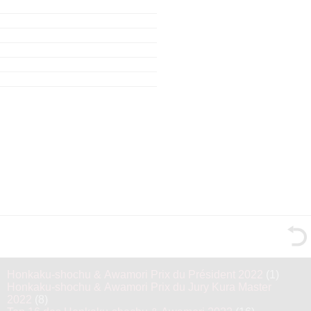
Honkaku-shochu & Awamori Prix du Président 2022
(1)
Honkaku-shochu & Awamori Prix du Jury Kura Master
2022
(8)