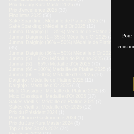
Prix du Jury Kura Master 2025
(8)
Prix d'excellence 2025
(30)
Finalistes 2025
(50)
Saké Sparkling : Médaille de Platine 2025
(7)
Saké Sparkling : Médaille d’Or 2025
(12)
Junmai Daiginjo (1 – 35%) Médaille de Platine 2025
(14)
Pour 
Junmai Daiginjo (1 – 35%) Médaille d’Or 2025
(27)
Junmai Daiginjo (36% – 50%) Médaille de Platine 2025
consomm
(35)
Junmai Daiginjo (36% – 50%) Médaille d’Or 2025
(69)
Junmai (51 – 65%) Médaille de Platine 2025
(35)
Junmai (51 – 65%) Médaille d’Or 2025
(70)
Junmai (66 – 100%) Médaille de Platine 2025
(6)
Junmai (66 – 100%) Médaille d’Or 2025
(10)
Daiginjo : Médaille de Platine 2025
(11)
Daiginjo : Médaille d’Or 2025
(18)
Moto Classique : Médaille de Platine 2025
(8)
Moto Classique : Médaille d’Or 2025
(17)
Sakés Vieillis : Médaille de Platine 2025
(7)
Sakés Vieillis : Médaille d’Or 2025
(12)
Prix du Président 2024
(1)
Prix Alliance Gastronomie 2024
(1)
Prix du Jury Kura Master 2024
(6)
Top 24 des Sakés 2024
(24)
Finalistes 2024
(40)