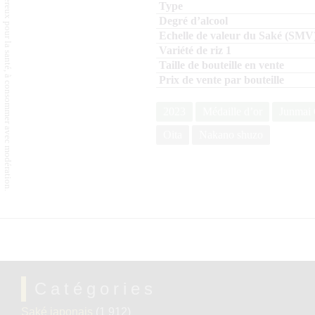
L'abus d'alcool est dangereux pour la santé, à consommer avec modération.
2023
Médaille d’or
Junmai 
Oita
Nakano shuzo
Catégories
Saké japonais
(1 912)