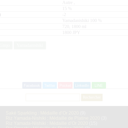
Autre
,
15
%
-2
Yamadanishiki
100
720, 1800
ml
1800 JPY
Ginjo
Yamadanishiki
Facebook
Twitter
Pocket
LinkedIn
LINE
Rechercher :
Saké Sparkling : Médaille d’Or 2020
(9)
Riz Yamada-Nishiki : Médaille de Platine 2020
(3)
Riz Yamada-Nishiki : Médaille d’Or 2020
(15)