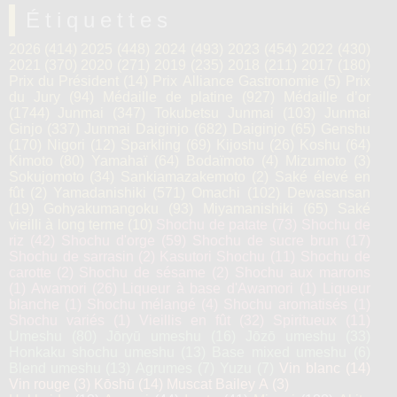
Étiquettes
2026
(414)
2025
(448)
2024
(493)
2023
(454)
2022
(430)
2021
(370)
2020
(271)
2019
(235)
2018
(211)
2017
(180)
Prix du Président
(14)
Prix Alliance Gastronomie
(5)
Prix
du Jury
(94)
Médaille de platine
(927)
Médaille d’or
(1744)
Junmai
(347)
Tokubetsu Junmai
(103)
Junmai
Ginjo
(337)
Junmai Daiginjo
(682)
Daiginjo
(65)
Genshu
(170)
Nigori
(12)
Sparkling
(69)
Kijoshu
(26)
Koshu
(64)
Kimoto
(80)
Yamahaï
(64)
Bodaïmoto
(4)
Mizumoto
(3)
Sokujomoto
(34)
Sankiamazakemoto
(2)
Saké élevé en
fût
(2)
Yamadanishiki
(571)
Omachi
(102)
Dewasansan
(19)
Gohyakumangoku
(93)
Miyamanishiki
(65)
Saké
vieilli à long terme
(10)
Shochu de patate
(73)
Shochu de
riz
(42)
Shochu d'orge
(59)
Shochu de sucre brun
(17)
Shochu de sarrasin
(2)
Kasutori Shochu
(11)
Shochu de
carotte
(2)
Shochu de sésame
(2)
Shochu aux marrons
(1)
Awamori
(26)
Liqueur à base d'Awamori
(1)
Liqueur
blanche
(1)
Shochu mélangé
(4)
Shochu aromatisés
(1)
Shochu variés
(1)
Vieillis en fût
(32)
Spiritueux
(11)
Umeshu
(80)
Jōryū umeshu
(16)
Jōzō umeshu
(33)
Honkaku shochu umeshu
(13)
Base mixed umeshu
(6)
Blend umeshu
(13)
Agrumes
(7)
Yuzu
(7)
Vin blanc
(14)
Vin rouge
(3)
Kōshū
(14)
Muscat Bailey A
(3)