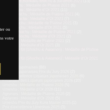
Top 13 des Honkaku-shochu & Awamori 2021
(13)
Imo Shochu : Médaille de Platine 2021
(6)
Imo Shochu : Médaille d’Or 2021
(11)
Kome Shochu : Médaille de Platine 2021
(4)
Kome Shochu : Médaille d’Or 2021
(7)
Mugi Shochu : Médaille de Platine 2021
(3)
Mugi Shochu : Médaille d’Or 2021
(5)
ter ou
Kokuto Shochu : Médaille de Platine 2021
(2)
Kokuto Shochu : Médaille d’Or 2021
(2)
ns votre
Awamori : Médaille de Platine 2021
(2)
Awamori : Médaille d’Or 2021
(3)
Vieillis en fût (Shochu & Awamori) : Médaille de Platine
2021
(3)
Vieillis en fût (Shochu & Awamori) : Médaille d’Or 2021
(6)
Liqueurs japonaises
(88)
Liqueurs japonaises Prix du Jury 2026
(2)
Prix d’excellence Liqueurs japonaises 2026
(6)
Finalistes des Liqueurs japonaises 2026
(10)
Umeshu : Médaille de Platine 2026
(5)
Umeshu : Médaille d’Or 2026
(11)
Agrumes : Médaille de Platine 2026
(2)
Agrumes : Médaille d’Or 2026
(5)
Umeshu Prix du Jury Kura Master 2025
(1)
Prix d'excellence Umeshus 2025
(3)