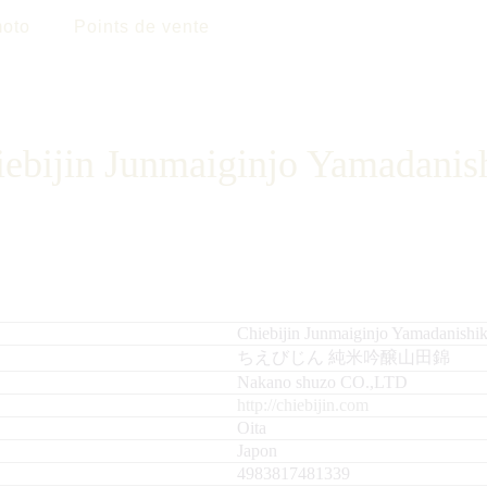
oto
Points de vente
ebijin Junmaiginjo Yamadanis
Chiebijin Junmaiginjo Yamadanishik
ちえびじん 純米吟醸山田錦
Nakano shuzo CO.,LTD
http://chiebijin.com
Oita
Japon
4983817481339