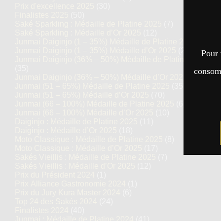
Prix d'excellence 2025
(30)
Finalistes 2025
(50)
Saké Sparkling : Médaille de Platine 2025
(7)
Saké Sparkling : Médaille d’Or 2025
(12)
Junmai Daiginjo (1 – 35%) Médaille de Platine 2025
(14)
Junmai Daiginjo (1 – 35%) Médaille d’Or 2025
(27)
Pour 
Junmai Daiginjo (36% – 50%) Médaille de Platine 2025
(35)
consomm
Junmai Daiginjo (36% – 50%) Médaille d’Or 2025
(69)
Junmai (51 – 65%) Médaille de Platine 2025
(35)
Junmai (51 – 65%) Médaille d’Or 2025
(70)
Junmai (66 – 100%) Médaille de Platine 2025
(6)
Junmai (66 – 100%) Médaille d’Or 2025
(10)
Daiginjo : Médaille de Platine 2025
(11)
Daiginjo : Médaille d’Or 2025
(18)
Moto Classique : Médaille de Platine 2025
(8)
Moto Classique : Médaille d’Or 2025
(17)
Sakés Vieillis : Médaille de Platine 2025
(7)
Sakés Vieillis : Médaille d’Or 2025
(12)
Prix du Président 2024
(1)
Prix Alliance Gastronomie 2024
(1)
Prix du Jury Kura Master 2024
(6)
Top 24 des Sakés 2024
(24)
Finalistes 2024
(40)
Junmai : Médaille de Platine 2024
(41)