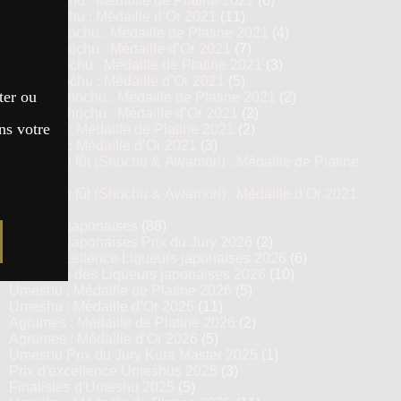
Imo Shochu : Médaille de Platine 2021
(6)
Imo Shochu : Médaille d’Or 2021
(11)
Kome Shochu : Médaille de Platine 2021
(4)
Kome Shochu : Médaille d’Or 2021
(7)
Mugi Shochu : Médaille de Platine 2021
(3)
Mugi Shochu : Médaille d’Or 2021
(5)
ter ou
Kokuto Shochu : Médaille de Platine 2021
(2)
Kokuto Shochu : Médaille d’Or 2021
(2)
ns votre
Awamori : Médaille de Platine 2021
(2)
Awamori : Médaille d’Or 2021
(3)
Vieillis en fût (Shochu & Awamori) : Médaille de Platine
2021
(3)
Vieillis en fût (Shochu & Awamori) : Médaille d’Or 2021
(6)
Liqueurs japonaises
(88)
Liqueurs japonaises Prix du Jury 2026
(2)
Prix d’excellence Liqueurs japonaises 2026
(6)
Finalistes des Liqueurs japonaises 2026
(10)
Umeshu : Médaille de Platine 2026
(5)
Umeshu : Médaille d’Or 2026
(11)
Agrumes : Médaille de Platine 2026
(2)
Agrumes : Médaille d’Or 2026
(5)
Umeshu Prix du Jury Kura Master 2025
(1)
Prix d'excellence Umeshus 2025
(3)
Finalistes d'Umeshu 2025
(5)