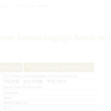
oto
Points de vente
ran Junmaidaiginjo Aooni no
 Platine 2024
Junmai Daiginjo : Médaille d’Or 2023
Uyo Kinran Junmaidaiginjo Aooni no hohoemi
羽陽錦爛 純米大吟醸 青鬼の微笑
kinran Sake Brewery Inc.
Yamagata
Japon
4983070007161
47
%