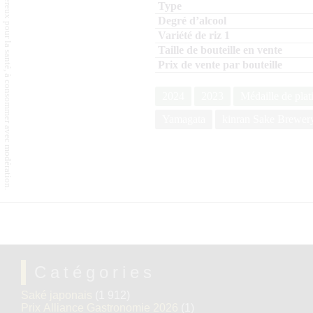
L'abus d'alcool est dangereux pour la santé, à consommer avec modération.
2024
2023
Médaille de plat
Yamagata
kinran Sake Brewer
Catégories
Saké japonais
(1 912)
Prix Alliance Gastronomie 2026
(1)