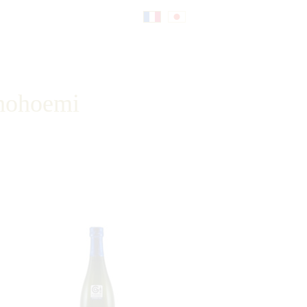
Fr
日
an
本
 hohoemi
çai
語
s