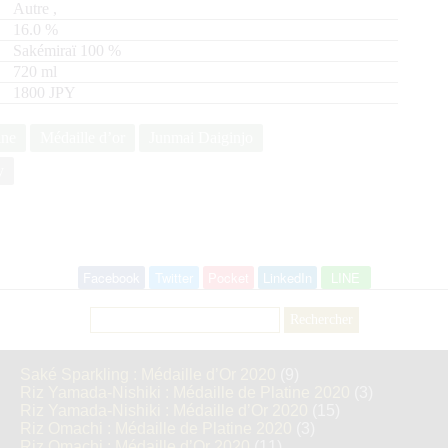
Autre
,
16.0
%
Sakémiraï
100
720
ml
1800 JPY
ine
Médaille d’or
Junmai Daiginjo
y
Facebook
Twitter
Pocket
LinkedIn
LINE
Rechercher :
Saké Sparkling : Médaille d’Or 2020
(9)
Riz Yamada-Nishiki : Médaille de Platine 2020
(3)
Riz Yamada-Nishiki : Médaille d’Or 2020
(15)
Riz Omachi : Médaille de Platine 2020
(3)
Riz Omachi : Médaille d’Or 2020
(11)