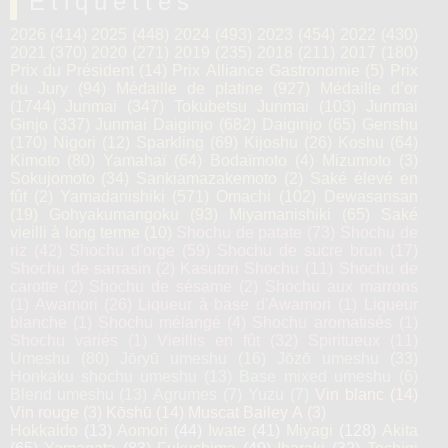
Étiquettes
2026
(414)
2025
(448)
2024
(493)
2023
(454)
2022
(430)
2021
(370)
2020
(271)
2019
(235)
2018
(211)
2017
(180)
Prix du Président
(14)
Prix Alliance Gastronomie
(5)
Prix
du Jury
(94)
Médaille de platine
(927)
Médaille d’or
(1744)
Junmai
(347)
Tokubetsu Junmai
(103)
Junmai
Ginjo
(337)
Junmai Daiginjo
(682)
Daiginjo
(65)
Genshu
(170)
Nigori
(12)
Sparkling
(69)
Kijoshu
(26)
Koshu
(64)
Kimoto
(80)
Yamahaï
(64)
Bodaïmoto
(4)
Mizumoto
(3)
Sokujomoto
(34)
Sankiamazakemoto
(2)
Saké élevé en
fût
(2)
Yamadanishiki
(571)
Omachi
(102)
Dewasansan
(19)
Gohyakumangoku
(93)
Miyamanishiki
(65)
Saké
vieilli à long terme
(10)
Shochu de patate
(73)
Shochu de
riz
(42)
Shochu d'orge
(59)
Shochu de sucre brun
(17)
Shochu de sarrasin
(2)
Kasutori Shochu
(11)
Shochu de
carotte
(2)
Shochu de sésame
(2)
Shochu aux marrons
(1)
Awamori
(26)
Liqueur à base d'Awamori
(1)
Liqueur
blanche
(1)
Shochu mélangé
(4)
Shochu aromatisés
(1)
Shochu variés
(1)
Vieillis en fût
(32)
Spiritueux
(11)
Umeshu
(80)
Jōryū umeshu
(16)
Jōzō umeshu
(33)
Honkaku shochu umeshu
(13)
Base mixed umeshu
(6)
Blend umeshu
(13)
Agrumes
(7)
Yuzu
(7)
Vin blanc
(14)
Vin rouge
(3)
Kōshū
(14)
Muscat Bailey A
(3)
Hokkaido
(13)
Aomori
(44)
Iwate
(41)
Miyagi
(128)
Akita