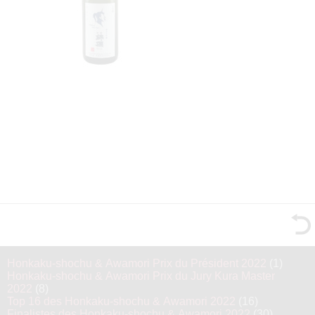
Honkaku-shochu & Awamori Prix du Président 2022
(1)
Honkaku-shochu & Awamori Prix du Jury Kura Master
2022
(8)
Top 16 des Honkaku-shochu & Awamori 2022
(16)
Finalistes des Honkaku-shochu & Awamori 2022
(30)