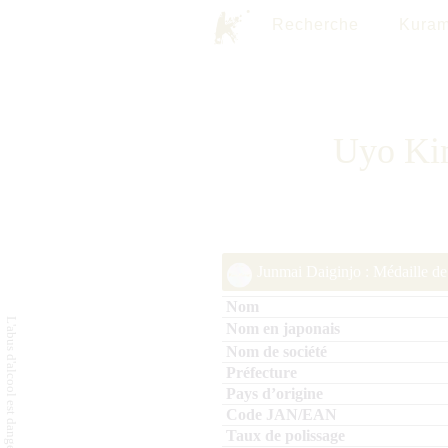
Recherche
Kuram
Uyo Kin
Junmai Daiginjo : Médaille de