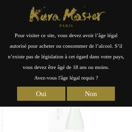
Kura Master Paris
Recherche
Kuramoto
Points de vente
Fr
日
Pour visiter ce site, vous devez avoir l’âge légal
an
本
Kiminoi Junmai Ginjo
autorisé pour acheter ou consommer de l’alcool. S’il
n’existe pas de législation à cet égard dans votre pays,
çai
語
vous devez être âgé de 18 ans ou moins.
Avez-vous l'âge légal requis ?
Junmai (51 – 65%) Médaille d’Or 2026
s
Oui
Non