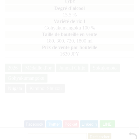
15.5
%
Gohyakumangoku
100
180, 300, 720, 1800
ml
1630 JPY
2026
Médaille d’or
Junmai Ginjo
Sokujomoto
Gohyakumangoku
Niigata
Kiminoi Shuzou
Facebook
Twitter
Pocket
LinkedIn
LINE
Rechercher :