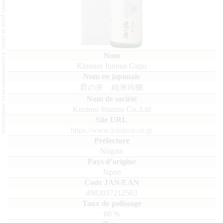
L'abus d'alcool est dangereux pour la santé, à consommer avec modération.
Kiminoi Junmai Ginjo
君の井 純米吟醸
Kiminoi Shuzou Co.,Ltd
https://www.kiminoi.co.jp
Niigata
Japon
4982037212563
60
%