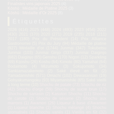
Finalistes vins japonais 2025
(4)
Kōshū : Médaille de Platine 2025
(3)
Kōshū : Médaille d’Or 2025
(8)
Étiquettes
2026
(414)
2025
(448)
2024
(493)
2023
(454)
2022
(430)
2021
(370)
2020
(271)
2019
(235)
2018
(211)
2017
(180)
Prix du Président
(14)
Prix Alliance
Gastronomie
(5)
Prix du Jury
(94)
Médaille de platine
(927)
Médaille d’or
(1744)
Junmai
(347)
Tokubetsu
Junmai
(103)
Junmai Ginjo
(337)
Junmai Daiginjo
(682)
Daiginjo
(65)
Genshu
(170)
Nigori
(12)
Sparkling
(69)
Kijoshu
(26)
Koshu
(64)
Kimoto
(80)
Yamahaï
(64)
Bodaïmoto
(4)
Mizumoto
(3)
Sokujomoto
(34)
Sankiamazakemoto
(2)
Saké élevé en fût
(2)
Yamadanishiki
(571)
Omachi
(102)
Dewasansan
(19)
Gohyakumangoku
(93)
Miyamanishiki
(65)
Saké vieilli
à long terme
(10)
Shochu de patate
(73)
Shochu de riz
(42)
Shochu d'orge
(59)
Shochu de sucre brun
(17)
Shochu de sarrasin
(2)
Kasutori Shochu
(11)
Shochu
de carotte
(2)
Shochu de sésame
(2)
Shochu aux
marrons
(1)
Awamori
(26)
Liqueur à base d'Awamori
(1)
Liqueur blanche
(1)
Shochu mélangé
(4)
Shochu
aromatisés
(1)
Shochu variés
(1)
Vieillis en fût
(32)