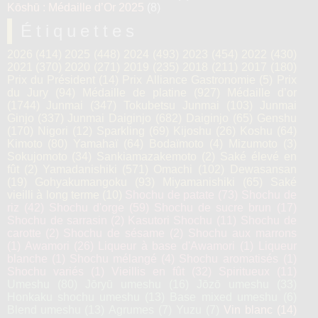
Kōshū : Médaille d’Or 2025
(8)
Étiquettes
2026
(414)
2025
(448)
2024
(493)
2023
(454)
2022
(430)
2021
(370)
2020
(271)
2019
(235)
2018
(211)
2017
(180)
Prix du Président
(14)
Prix Alliance Gastronomie
(5)
Prix
du Jury
(94)
Médaille de platine
(927)
Médaille d’or
(1744)
Junmai
(347)
Tokubetsu Junmai
(103)
Junmai
Ginjo
(337)
Junmai Daiginjo
(682)
Daiginjo
(65)
Genshu
(170)
Nigori
(12)
Sparkling
(69)
Kijoshu
(26)
Koshu
(64)
Kimoto
(80)
Yamahaï
(64)
Bodaïmoto
(4)
Mizumoto
(3)
Sokujomoto
(34)
Sankiamazakemoto
(2)
Saké élevé en
fût
(2)
Yamadanishiki
(571)
Omachi
(102)
Dewasansan
(19)
Gohyakumangoku
(93)
Miyamanishiki
(65)
Saké
vieilli à long terme
(10)
Shochu de patate
(73)
Shochu de
riz
(42)
Shochu d'orge
(59)
Shochu de sucre brun
(17)
Shochu de sarrasin
(2)
Kasutori Shochu
(11)
Shochu de
carotte
(2)
Shochu de sésame
(2)
Shochu aux marrons
(1)
Awamori
(26)
Liqueur à base d'Awamori
(1)
Liqueur
blanche
(1)
Shochu mélangé
(4)
Shochu aromatisés
(1)
Shochu variés
(1)
Vieillis en fût
(32)
Spiritueux
(11)
Umeshu
(80)
Jōryū umeshu
(16)
Jōzō umeshu
(33)
Honkaku shochu umeshu
(13)
Base mixed umeshu
(6)
Blend umeshu
(13)
Agrumes
(7)
Yuzu
(7)
Vin blanc
(14)