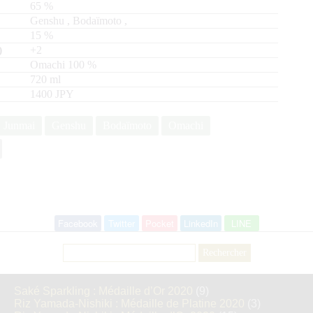
65
%
Genshu
,
Bodaïmoto
,
15
%
+2
Omachi
100
720
ml
1400 JPY
Junmai
Genshu
Bodaïmoto
Omachi
Facebook
Twitter
Pocket
LinkedIn
LINE
Rechercher :
Saké Sparkling : Médaille d’Or 2020
(9)
Riz Yamada-Nishiki : Médaille de Platine 2020
(3)