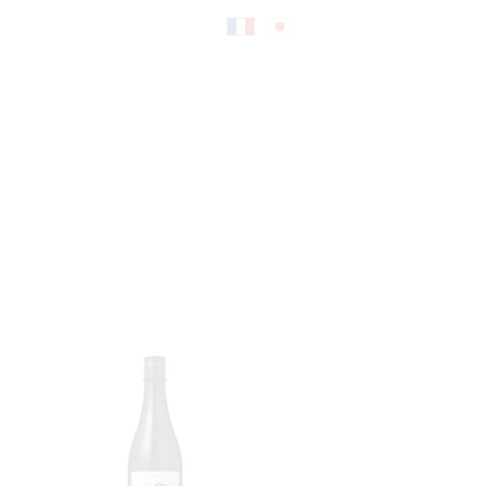
Fr
日
an
本
çai
語
s