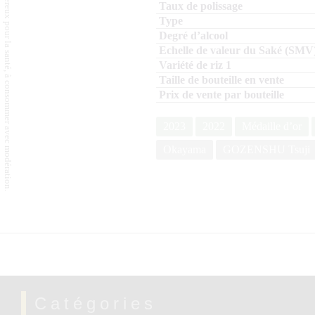
L'abus d'alcool est dangereux pour la santé, à consommer avec modération.
2023
2022
Médaille d’or
Okayama
GOZENSHU Tsuji
Catégories