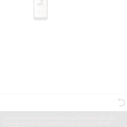
Honkaku-shochu & Awamori Prix du Président 2022
(1)
Honkaku-shochu & Awamori Prix du Jury Kura Master