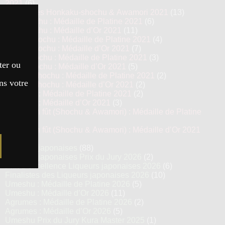
2021
(6)
Top 13 des Honkaku-shochu & Awamori 2021
(13)
Imo Shochu : Médaille de Platine 2021
(6)
Imo Shochu : Médaille d’Or 2021
(11)
Kome Shochu : Médaille de Platine 2021
(4)
Kome Shochu : Médaille d’Or 2021
(7)
Mugi Shochu : Médaille de Platine 2021
(3)
ter ou
Mugi Shochu : Médaille d’Or 2021
(5)
Kokuto Shochu : Médaille de Platine 2021
(2)
ns votre
Kokuto Shochu : Médaille d’Or 2021
(2)
Awamori : Médaille de Platine 2021
(2)
Awamori : Médaille d’Or 2021
(3)
Vieillis en fût (Shochu & Awamori) : Médaille de Platine
2021
(3)
Vieillis en fût (Shochu & Awamori) : Médaille d’Or 2021
(6)
Liqueurs japonaises
(88)
Liqueurs japonaises Prix du Jury 2026
(2)
Prix d’excellence Liqueurs japonaises 2026
(6)
Finalistes des Liqueurs japonaises 2026
(10)
Umeshu : Médaille de Platine 2026
(5)
Umeshu : Médaille d’Or 2026
(11)
Agrumes : Médaille de Platine 2026
(2)
Agrumes : Médaille d’Or 2026
(5)
Umeshu Prix du Jury Kura Master 2025
(1)