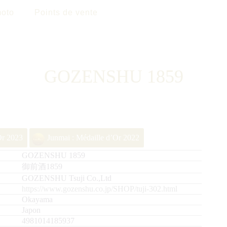
oto
Points de vente
GOZENSHU 1859
Or 2023
Junmai : Médaille d’Or 2022
GOZENSHU 1859
御前酒1859
GOZENSHU Tsuji Co.,Ltd
https://www.gozenshu.co.jp/SHOP/tuji-302.html
Okayama
Japon
4981014185937