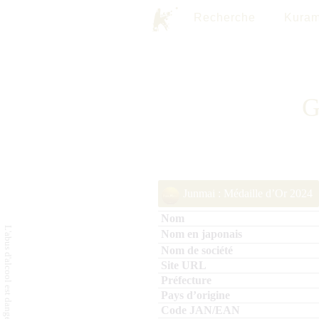
Recherche
Kuram
G
Junmai : Médaille d’Or 2024