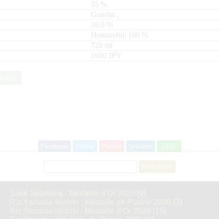
55
%
Genshu
,
16.0
%
Homarefuji
100
720
ml
1600 JPY
Ginjo
Facebook
Twitter
Pocket
LinkedIn
LINE
Rechercher :
Saké Sparkling : Médaille d’Or 2020
(9)
Riz Yamada-Nishiki : Médaille de Platine 2020
(3)
Riz Yamada-Nishiki : Médaille d’Or 2020
(15)