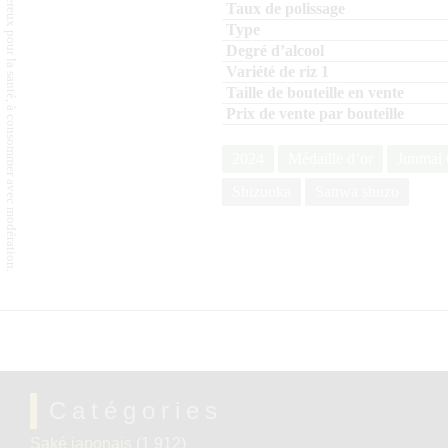
L'abus d'alcool est dangereux pour la santé, à consommer avec modération.
2024
Médaille d’or
Junmai 
Shizuoka
Sanwa shuzo
Catégories
Saké japonais
(1 912)