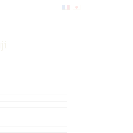
Fr
日
an
本
ji
çai
語
s