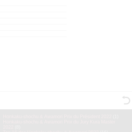
Honkaku-shochu & Awamori Prix du Président 2022
(1)
Honkaku-shochu & Awamori Prix du Jury Kura Master
2022
(8)