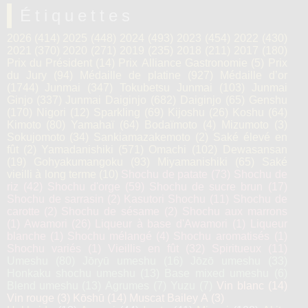
Étiquettes
2026
(414)
2025
(448)
2024
(493)
2023
(454)
2022
(430)
2021
(370)
2020
(271)
2019
(235)
2018
(211)
2017
(180)
Prix du Président
(14)
Prix Alliance Gastronomie
(5)
Prix
du Jury
(94)
Médaille de platine
(927)
Médaille d’or
(1744)
Junmai
(347)
Tokubetsu Junmai
(103)
Junmai
Ginjo
(337)
Junmai Daiginjo
(682)
Daiginjo
(65)
Genshu
(170)
Nigori
(12)
Sparkling
(69)
Kijoshu
(26)
Koshu
(64)
Kimoto
(80)
Yamahaï
(64)
Bodaïmoto
(4)
Mizumoto
(3)
Sokujomoto
(34)
Sankiamazakemoto
(2)
Saké élevé en
fût
(2)
Yamadanishiki
(571)
Omachi
(102)
Dewasansan
(19)
Gohyakumangoku
(93)
Miyamanishiki
(65)
Saké
vieilli à long terme
(10)
Shochu de patate
(73)
Shochu de
riz
(42)
Shochu d'orge
(59)
Shochu de sucre brun
(17)
Shochu de sarrasin
(2)
Kasutori Shochu
(11)
Shochu de
carotte
(2)
Shochu de sésame
(2)
Shochu aux marrons
(1)
Awamori
(26)
Liqueur à base d'Awamori
(1)
Liqueur
blanche
(1)
Shochu mélangé
(4)
Shochu aromatisés
(1)
Shochu variés
(1)
Vieillis en fût
(32)
Spiritueux
(11)
Umeshu
(80)
Jōryū umeshu
(16)
Jōzō umeshu
(33)
Honkaku shochu umeshu
(13)
Base mixed umeshu
(6)
Blend umeshu
(13)
Agrumes
(7)
Yuzu
(7)
Vin blanc
(14)
Vin rouge
(3)
Kōshū
(14)
Muscat Bailey A
(3)