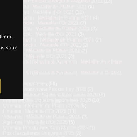
Top 13 des Honkaku-shochu & Awamori 2021
(13)
Imo Shochu : Médaille de Platine 2021
(6)
Imo Shochu : Médaille d’Or 2021
(11)
Kome Shochu : Médaille de Platine 2021
(4)
Kome Shochu : Médaille d’Or 2021
(7)
Mugi Shochu : Médaille de Platine 2021
(3)
Mugi Shochu : Médaille d’Or 2021
(5)
ter ou
Kokuto Shochu : Médaille de Platine 2021
(2)
Kokuto Shochu : Médaille d’Or 2021
(2)
ns votre
Awamori : Médaille de Platine 2021
(2)
Awamori : Médaille d’Or 2021
(3)
Vieillis en fût (Shochu & Awamori) : Médaille de Platine
2021
(3)
Vieillis en fût (Shochu & Awamori) : Médaille d’Or 2021
(6)
Liqueurs japonaises
(88)
Liqueurs japonaises Prix du Jury 2026
(2)
Prix d’excellence Liqueurs japonaises 2026
(6)
Finalistes des Liqueurs japonaises 2026
(10)
Umeshu : Médaille de Platine 2026
(5)
Umeshu : Médaille d’Or 2026
(11)
Agrumes : Médaille de Platine 2026
(2)
Agrumes : Médaille d’Or 2026
(5)
Umeshu Prix du Jury Kura Master 2025
(1)
Prix d'excellence Umeshus 2025
(3)