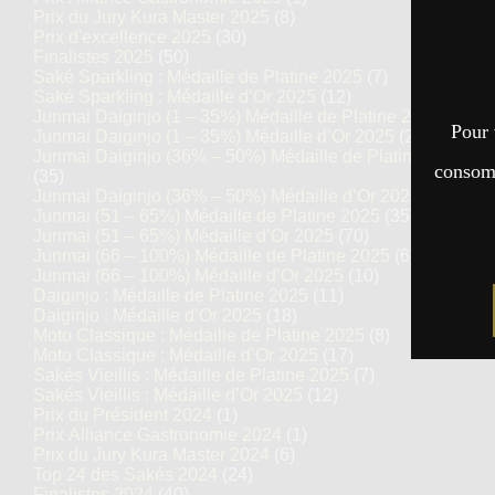
Prix du Jury Kura Master 2025
(8)
Prix d'excellence 2025
(30)
Finalistes 2025
(50)
Saké Sparkling : Médaille de Platine 2025
(7)
Saké Sparkling : Médaille d’Or 2025
(12)
Junmai Daiginjo (1 – 35%) Médaille de Platine 2025
(14)
Pour 
Junmai Daiginjo (1 – 35%) Médaille d’Or 2025
(27)
Junmai Daiginjo (36% – 50%) Médaille de Platine 2025
consomm
(35)
Junmai Daiginjo (36% – 50%) Médaille d’Or 2025
(69)
Junmai (51 – 65%) Médaille de Platine 2025
(35)
Junmai (51 – 65%) Médaille d’Or 2025
(70)
Junmai (66 – 100%) Médaille de Platine 2025
(6)
Junmai (66 – 100%) Médaille d’Or 2025
(10)
Daiginjo : Médaille de Platine 2025
(11)
Daiginjo : Médaille d’Or 2025
(18)
Moto Classique : Médaille de Platine 2025
(8)
Moto Classique : Médaille d’Or 2025
(17)
Sakés Vieillis : Médaille de Platine 2025
(7)
Sakés Vieillis : Médaille d’Or 2025
(12)
Prix du Président 2024
(1)
Prix Alliance Gastronomie 2024
(1)
Prix du Jury Kura Master 2024
(6)
Top 24 des Sakés 2024
(24)
Finalistes 2024
(40)