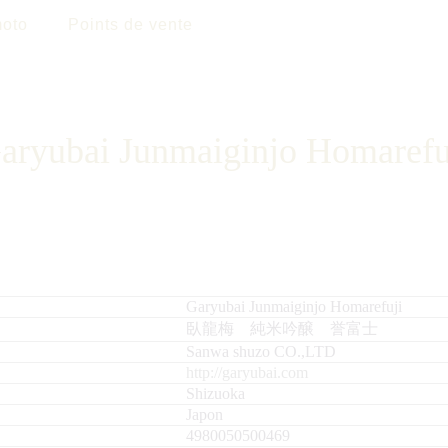
oto
Points de vente
aryubai Junmaiginjo Homarefu
Garyubai Junmaiginjo Homarefuji
臥龍梅 純米吟醸 誉富士
Sanwa shuzo CO.,LTD
http://garyubai.com
Shizuoka
Japon
4980050500469