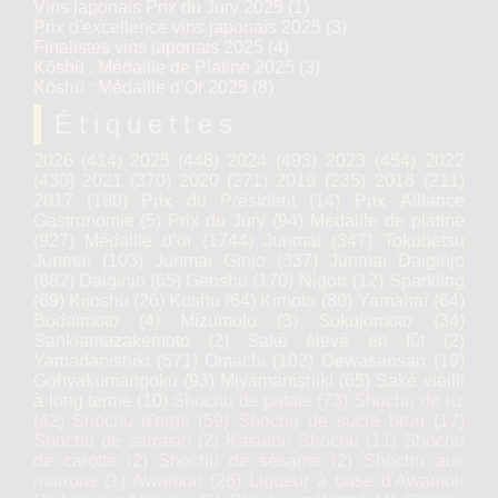
Vins japonais Prix du Jury 2025
(1)
Prix d'excellence vins japonais 2025
(3)
Finalistes vins japonais 2025
(4)
Kōshū : Médaille de Platine 2025
(3)
Kōshū : Médaille d’Or 2025
(8)
Étiquettes
2026
(414)
2025
(448)
2024
(493)
2023
(454)
2022
(430)
2021
(370)
2020
(271)
2019
(235)
2018
(211)
2017
(180)
Prix du Président
(14)
Prix Alliance
Gastronomie
(5)
Prix du Jury
(94)
Médaille de platine
(927)
Médaille d’or
(1744)
Junmai
(347)
Tokubetsu
Junmai
(103)
Junmai Ginjo
(337)
Junmai Daiginjo
(682)
Daiginjo
(65)
Genshu
(170)
Nigori
(12)
Sparkling
(69)
Kijoshu
(26)
Koshu
(64)
Kimoto
(80)
Yamahaï
(64)
Bodaïmoto
(4)
Mizumoto
(3)
Sokujomoto
(34)
Sankiamazakemoto
(2)
Saké élevé en fût
(2)
Yamadanishiki
(571)
Omachi
(102)
Dewasansan
(19)
Gohyakumangoku
(93)
Miyamanishiki
(65)
Saké vieilli
à long terme
(10)
Shochu de patate
(73)
Shochu de riz
(42)
Shochu d'orge
(59)
Shochu de sucre brun
(17)
Shochu de sarrasin
(2)
Kasutori Shochu
(11)
Shochu
de carotte
(2)
Shochu de sésame
(2)
Shochu aux
marrons
(1)
Awamori
(26)
Liqueur à base d'Awamori