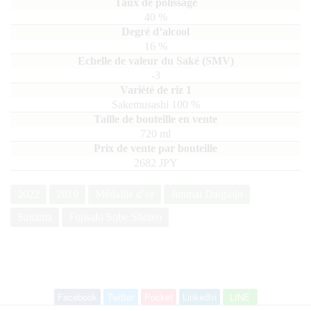
40
%
16
%
-3
Sakemusashi
100
720
ml
2682 JPY
2022
2019
Médaille d’or
Junmai Daiginjo
Saitama
Fujisaki Sobe Shoten
Facebook
Twitter
Pocket
LinkedIn
LINE