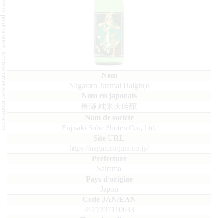
L'abus d'alcool est dangereux pour la santé, à consommer avec modération.
Nagatoro Junmai Daiginjo
長瀞 純米大吟醸
Fujisaki Sobe Shoten Co., Ltd.
https://nagatorogura.co.jp/
Saitama
Japon
4977337110633