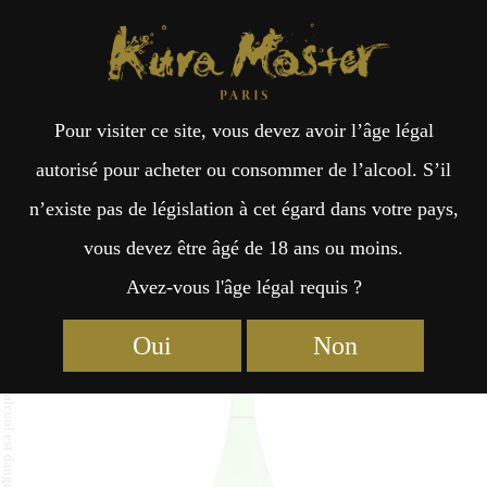
Kura Master Paris
Recherche
Kuramoto
Points de vente
Fr
日
Pour visiter ce site, vous devez avoir l’âge légal
an
本
Nagatoro Junmai Daiginjo
autorisé pour acheter ou consommer de l’alcool. S’il
n’existe pas de législation à cet égard dans votre pays,
çai
語
vous devez être âgé de 18 ans ou moins.
Avez-vous l'âge légal requis ?
Junmai Daiginjo : Médaille d’Or 2022
s
Junmai Daiginjo : Médaille d’Or 2019
Oui
Non