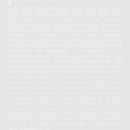
2026
(414)
2025
(448)
2024
(493)
2023
(454)
2022
(430)
2021
(370)
2020
(271)
2019
(235)
2018
(211)
2017
(180)
Prix du Président
(14)
Prix Alliance
Gastronomie
(5)
Prix du Jury
(94)
Médaille de platine
(927)
Médaille d’or
(1744)
Junmai
(347)
Tokubetsu
Junmai
(103)
Junmai Ginjo
(337)
Junmai Daiginjo
(682)
Daiginjo
(65)
Genshu
(170)
Nigori
(12)
Sparkling
(69)
Kijoshu
(26)
Koshu
(64)
Kimoto
(80)
Yamahaï
(64)
Bodaïmoto
(4)
Mizumoto
(3)
Sokujomoto
(34)
Sankiamazakemoto
(2)
Saké élevé en fût
(2)
Yamadanishiki
(571)
Omachi
(102)
Dewasansan
(19)
Gohyakumangoku
(93)
Miyamanishiki
(65)
Saké vieilli
à long terme
(10)
Shochu de patate
(73)
Shochu de riz
(42)
Shochu d'orge
(59)
Shochu de sucre brun
(17)
Shochu de sarrasin
(2)
Kasutori Shochu
(11)
Shochu
de carotte
(2)
Shochu de sésame
(2)
Shochu aux
marrons
(1)
Awamori
(26)
Liqueur à base d'Awamori
(1)
Liqueur blanche
(1)
Shochu mélangé
(4)
Shochu
aromatisés
(1)
Shochu variés
(1)
Vieillis en fût
(32)
Spiritueux
(11)
Umeshu
(80)
Jōryū umeshu
(16)
Jōzō
umeshu
(33)
Honkaku shochu umeshu
(13)
Base
mixed umeshu
(6)
Blend umeshu
(13)
Agrumes
(7)
Yuzu
(7)
Vin blanc
(14)
Vin rouge
(3)
Kōshū
(14)
Muscat Bailey A
(3)