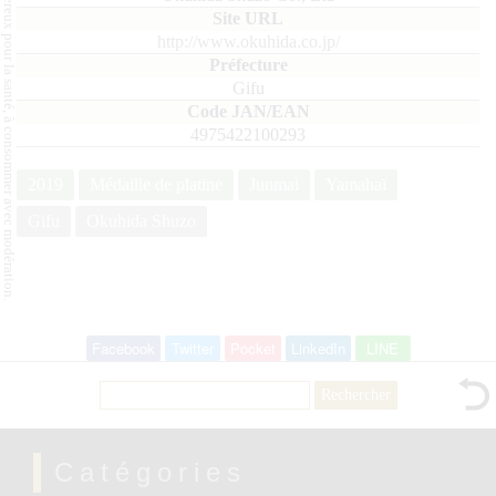
L'abus d'alcool est dangereux pour la santé, à consommer avec modération.
http://www.okuhida.co.jp/
Gifu
4975422100293
2019
Médaille de platine
Junmai
Yamahaï
Gifu
Okuhida Shuzo
Facebook
Twitter
Pocket
LinkedIn
LINE
Rechercher :
Catégories