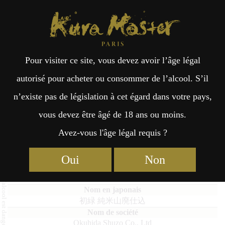
Kura Master Paris
Recherche
Kuramoto
Points de vente
Fr
日
Pour visiter ce site, vous devez avoir l’âge légal
an
本
Hatsumidori Junmai Yamahai
autorisé pour acheter ou consommer de l’alcool. S’il
Jikomi
n’existe pas de législation à cet égard dans votre pays,
çai
語
vous devez être âgé de 18 ans ou moins.
Avez-vous l'âge légal requis ?
s
Junmai : Médaille de Platine 2019
Oui
Non
Hatsumidori Junmai Yamahai Jikomi
初緑 純米山廃仕込
Okuhida Shuzo Co., Ltd