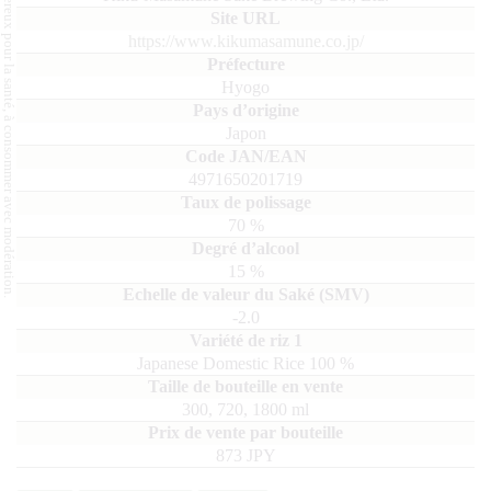
L'abus d'alcool est dangereux pour la santé, à consommer avec modération.
https://www.kikumasamune.co.jp/
Hyogo
Japon
4971650201719
70
%
15
%
-2.0
Japanese Domestic Rice
100
300, 720, 1800
ml
873 JPY