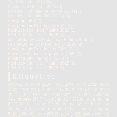
Top 2 Umeshu 2023
(2)
Finalistes d'Umeshu 2023
(5)
Umeshu : Médaille de Platine 2023
(11)
Umeshu : Médaille d’Or 2023
(23)
Vins japonais
(17)
Vins japonais Prix du Jury 2026
(2)
Kōshū : Médaille de Platine 2026
(1)
Kōshū : Médaille d’Or 2026
(2)
Muscat Bailey A : Médaille de Platine 2026
(1)
Muscat Bailey A : Médaille d’Or 2026
(2)
Vins japonais Prix du Jury 2025
(1)
Prix d'excellence vins japonais 2025
(3)
Finalistes vins japonais 2025
(4)
Kōshū : Médaille de Platine 2025
(3)
Kōshū : Médaille d’Or 2025
(8)
Étiquettes
2026
(414)
2025
(448)
2024
(493)
2023
(454)
2022
(430)
2021
(370)
2020
(271)
2019
(235)
2018
(211)
2017
(180)
Prix du Président
(14)
Prix Alliance
Gastronomie
(5)
Prix du Jury
(94)
Médaille de platine
(927)
Médaille d’or
(1744)
Junmai
(347)
Tokubetsu
Junmai
(103)
Junmai Ginjo
(337)
Junmai Daiginjo
(682)
Daiginjo
(65)
Genshu
(170)
Nigori
(12)
Sparkling