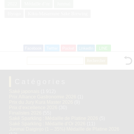
2022
Médaille d’or
Junmai
Hyogo
Kiku-Masamune Sake Brewing
Facebook
Twitter
Pocket
LinkedIn
LINE
Rechercher :
Catégories
Saké japonais
(1 912)
Prix Alliance Gastronomie 2026
(1)
Prix du Jury Kura Master 2026
(9)
Prix d’excellence 2026
(30)
Finalistes 2026
(55)
Saké Sparkling : Médaille de Platine 2026
(5)
Saké Sparkling : Médaille d’Or 2026
(11)
Junmai Daiginjo (1 – 35%) Médaille de Platine 2026