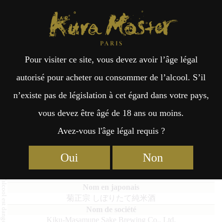
Kura Master Paris
Recherche
Kuramoto
Points de vente
Fr
日
Pour visiter ce site, vous devez avoir l’âge légal
an
本
Kiku-Masamune Shiboritate
autorisé pour acheter ou consommer de l’alcool. S’il
Junmai
n’existe pas de législation à cet égard dans votre pays,
çai
語
vous devez être âgé de 18 ans ou moins.
Avez-vous l'âge légal requis ?
s
Junmai : Médaille d’Or 2022
Oui
Non
Kiku-Masamune Shiboritate Junmai
菊正宗 しぼりたて純米酒
Kiku-Masamune Sake Brewing Co., Ltd.