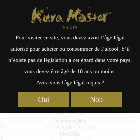
Kura Master Paris
Recherche
Kuramoto
Points de vente
Fr
日
Pour visiter ce site, vous devez avoir l’âge légal
an
本
Kariho Ichihozumi
autorisé pour acheter ou consommer de l’alcool. S’il
n’existe pas de législation à cet égard dans votre pays,
çai
語
vous devez être âgé de 18 ans ou moins.
Avez-vous l'âge légal requis ?
Junmai Daiginjo : Médaille d’Or 2021
s
Oui
Non
Kariho Ichihozumi
刈穂 一穂積
AKITASEISHU Co.,Ltd.