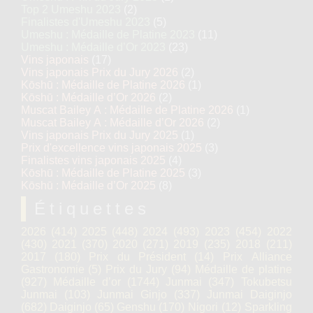
Top 2 Umeshu 2023
(2)
Finalistes d'Umeshu 2023
(5)
Umeshu : Médaille de Platine 2023
(11)
Umeshu : Médaille d’Or 2023
(23)
Vins japonais
(17)
Vins japonais Prix du Jury 2026
(2)
Kōshū : Médaille de Platine 2026
(1)
Kōshū : Médaille d’Or 2026
(2)
Muscat Bailey A : Médaille de Platine 2026
(1)
Muscat Bailey A : Médaille d’Or 2026
(2)
Vins japonais Prix du Jury 2025
(1)
Prix d'excellence vins japonais 2025
(3)
Finalistes vins japonais 2025
(4)
Kōshū : Médaille de Platine 2025
(3)
Kōshū : Médaille d’Or 2025
(8)
Étiquettes
2026
(414)
2025
(448)
2024
(493)
2023
(454)
2022
(430)
2021
(370)
2020
(271)
2019
(235)
2018
(211)
2017
(180)
Prix du Président
(14)
Prix Alliance
Gastronomie
(5)
Prix du Jury
(94)
Médaille de platine
(927)
Médaille d’or
(1744)
Junmai
(347)
Tokubetsu
Junmai
(103)
Junmai Ginjo
(337)
Junmai Daiginjo
(682)
Daiginjo
(65)
Genshu
(170)
Nigori
(12)
Sparkling