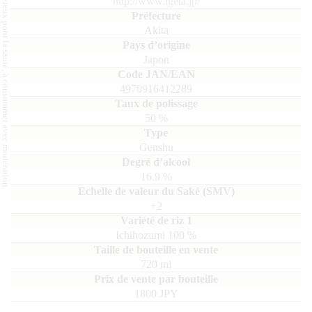
L'abus d'alcool est dangereux pour la santé, à consommer avec modération.
http://www.igeta.jp/
Akita
Japon
4970916412289
50
%
Genshu
16.9
%
+2
Ichihozumi
100
720
ml
1800 JPY