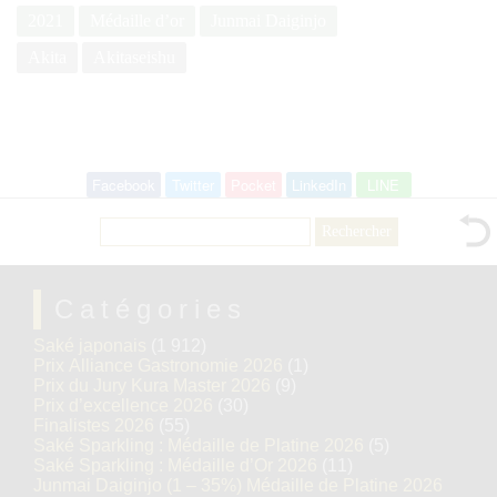
2021
Médaille d’or
Junmai Daiginjo
Akita
Akitaseishu
Facebook
Twitter
Pocket
LinkedIn
LINE
Rechercher :
Catégories
Saké japonais
(1 912)
Prix Alliance Gastronomie 2026
(1)
Prix du Jury Kura Master 2026
(9)
Prix d’excellence 2026
(30)
Finalistes 2026
(55)
Saké Sparkling : Médaille de Platine 2026
(5)
Saké Sparkling : Médaille d’Or 2026
(11)
Junmai Daiginjo (1 – 35%) Médaille de Platine 2026