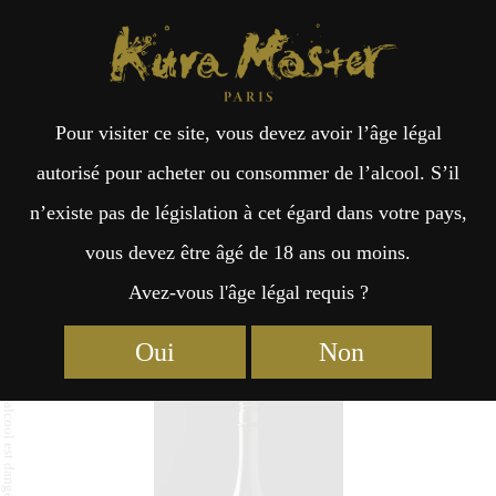
Kura Master Paris
Recherche
Kuramoto
Points de vente
Fr
日
Pour visiter ce site, vous devez avoir l’âge légal
an
本
Kojimaya Untitled #01
autorisé pour acheter ou consommer de l’alcool. S’il
n’existe pas de législation à cet égard dans votre pays,
çai
語
vous devez être âgé de 18 ans ou moins.
Avez-vous l'âge légal requis ?
Prix du Jury 2020
Top 18 des Sakés 2020
s
Riz Dewa-sansan : Médaille de Platine 2020
Oui
Non