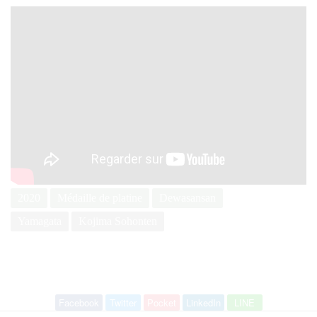
2020
Médaille de platine
Dewasansan
Yamagata
Kojima Sohonten
Facebook
Twitter
Pocket
LinkedIn
LINE