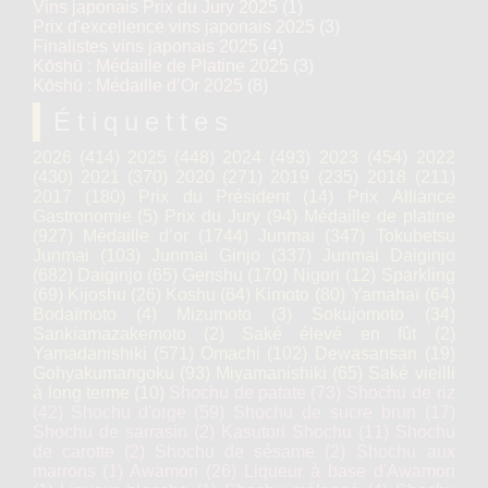
Vins japonais Prix du Jury 2025
(1)
Prix d'excellence vins japonais 2025
(3)
Finalistes vins japonais 2025
(4)
Kōshū : Médaille de Platine 2025
(3)
Kōshū : Médaille d’Or 2025
(8)
Étiquettes
2026
(414)
2025
(448)
2024
(493)
2023
(454)
2022
(430)
2021
(370)
2020
(271)
2019
(235)
2018
(211)
2017
(180)
Prix du Président
(14)
Prix Alliance
Gastronomie
(5)
Prix du Jury
(94)
Médaille de platine
(927)
Médaille d’or
(1744)
Junmai
(347)
Tokubetsu
Junmai
(103)
Junmai Ginjo
(337)
Junmai Daiginjo
(682)
Daiginjo
(65)
Genshu
(170)
Nigori
(12)
Sparkling
(69)
Kijoshu
(26)
Koshu
(64)
Kimoto
(80)
Yamahaï
(64)
Bodaïmoto
(4)
Mizumoto
(3)
Sokujomoto
(34)
Sankiamazakemoto
(2)
Saké élevé en fût
(2)
Yamadanishiki
(571)
Omachi
(102)
Dewasansan
(19)
Gohyakumangoku
(93)
Miyamanishiki
(65)
Saké vieilli
à long terme
(10)
Shochu de patate
(73)
Shochu de riz
(42)
Shochu d'orge
(59)
Shochu de sucre brun
(17)
Shochu de sarrasin
(2)
Kasutori Shochu
(11)
Shochu
de carotte
(2)
Shochu de sésame
(2)
Shochu aux
marrons
(1)
Awamori
(26)
Liqueur à base d'Awamori