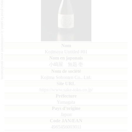
L'abus d'alcool est dangereux pour la santé, à consommer avec modération.
Kojimaya Untitled #01
小嶋屋 無題 壱
Kojima Sohonten Co., Ltd.
https://www.sake-toko.co.jp/
Yamagata
Japon
4965456003011