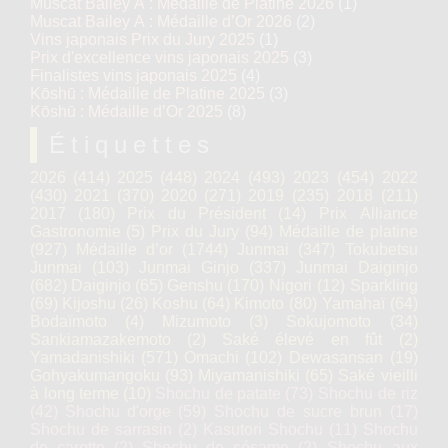
Muscat Bailey A : Médaille de Platine 2026
(1)
Muscat Bailey A : Médaille d’Or 2026
(2)
Vins japonais Prix du Jury 2025
(1)
Prix d'excellence vins japonais 2025
(3)
Finalistes vins japonais 2025
(4)
Kōshū : Médaille de Platine 2025
(3)
Kōshū : Médaille d’Or 2025
(8)
Étiquettes
2026
(414)
2025
(448)
2024
(493)
2023
(454)
2022
(430)
2021
(370)
2020
(271)
2019
(235)
2018
(211)
2017
(180)
Prix du Président
(14)
Prix Alliance
Gastronomie
(5)
Prix du Jury
(94)
Médaille de platine
(927)
Médaille d’or
(1744)
Junmai
(347)
Tokubetsu
Junmai
(103)
Junmai Ginjo
(337)
Junmai Daiginjo
(682)
Daiginjo
(65)
Genshu
(170)
Nigori
(12)
Sparkling
(69)
Kijoshu
(26)
Koshu
(64)
Kimoto
(80)
Yamahaï
(64)
Bodaïmoto
(4)
Mizumoto
(3)
Sokujomoto
(34)
Sankiamazakemoto
(2)
Saké élevé en fût
(2)
Yamadanishiki
(571)
Omachi
(102)
Dewasansan
(19)
Gohyakumangoku
(93)
Miyamanishiki
(65)
Saké vieilli
à long terme
(10)
Shochu de patate
(73)
Shochu de riz
(42)
Shochu d'orge
(59)
Shochu de sucre brun
(17)
Shochu de sarrasin
(2)
Kasutori Shochu
(11)
Shochu
de carotte
(2)
Shochu de sésame
(2)
Shochu aux