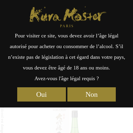
Kura Master Paris
Recherche
Kuramoto
Points de vente
Fr
日
Pour visiter ce site, vous devez avoir l’âge légal
an
本
Junmai Daiginjo Tosatsuru
autorisé pour acheter ou consommer de l’alcool. S’il
n’existe pas de législation à cet égard dans votre pays,
çai
語
vous devez être âgé de 18 ans ou moins.
Avez-vous l'âge légal requis ?
Junmai Daiginjo : Médaille de Platine 2023
s
Junmai Daiginjo : Médaille d’Or 2020
Oui
Non