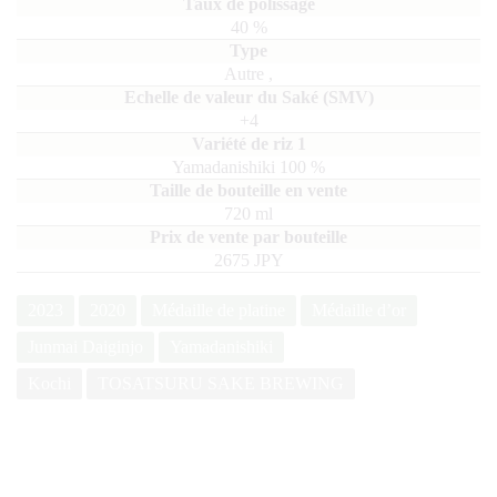
40
%
Autre
,
+4
Yamadanishiki
100
720
ml
2675 JPY
2023
2020
Médaille de platine
Médaille d’or
Junmai Daiginjo
Yamadanishiki
Kochi
TOSATSURU SAKE BREWING