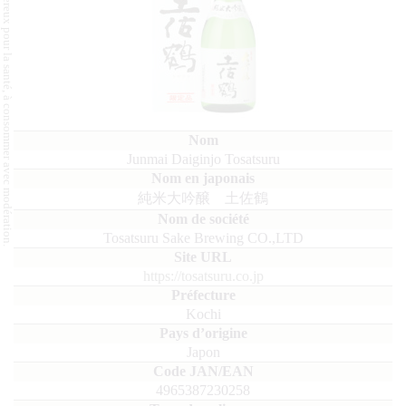
L'abus d'alcool est dangereux pour la santé, à consommer avec modération.
Junmai Daiginjo Tosatsuru
純米大吟醸 土佐鶴
Tosatsuru Sake Brewing CO.,LTD
https://tosatsuru.co.jp
Kochi
Japon
4965387230258