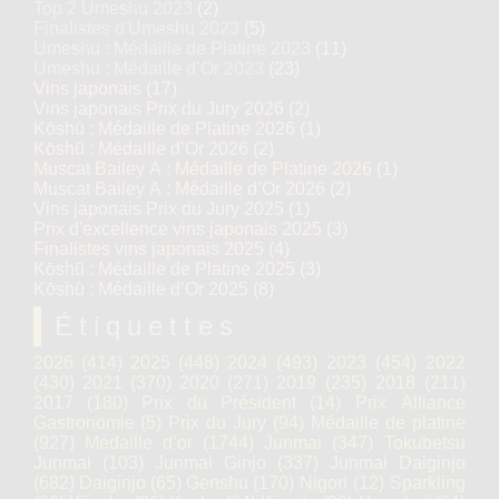
Top 2 Umeshu 2023
(2)
Finalistes d'Umeshu 2023
(5)
Umeshu : Médaille de Platine 2023
(11)
Umeshu : Médaille d’Or 2023
(23)
Vins japonais
(17)
Vins japonais Prix du Jury 2026
(2)
Kōshū : Médaille de Platine 2026
(1)
Kōshū : Médaille d’Or 2026
(2)
Muscat Bailey A : Médaille de Platine 2026
(1)
Muscat Bailey A : Médaille d’Or 2026
(2)
Vins japonais Prix du Jury 2025
(1)
Prix d'excellence vins japonais 2025
(3)
Finalistes vins japonais 2025
(4)
Kōshū : Médaille de Platine 2025
(3)
Kōshū : Médaille d’Or 2025
(8)
Étiquettes
2026
(414)
2025
(448)
2024
(493)
2023
(454)
2022
(430)
2021
(370)
2020
(271)
2019
(235)
2018
(211)
2017
(180)
Prix du Président
(14)
Prix Alliance
Gastronomie
(5)
Prix du Jury
(94)
Médaille de platine
(927)
Médaille d’or
(1744)
Junmai
(347)
Tokubetsu
Junmai
(103)
Junmai Ginjo
(337)
Junmai Daiginjo
(682)
Daiginjo
(65)
Genshu
(170)
Nigori
(12)
Sparkling