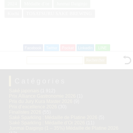
2024
Médaille d’or
Junmai Daiginjo
Kochi
TOSATSURU SAKE BREWING
Facebook
Twitter
Pocket
LinkedIn
LINE
Rechercher :
Catégories
Saké japonais
(1 912)
Prix Alliance Gastronomie 2026
(1)
Prix du Jury Kura Master 2026
(9)
Prix d’excellence 2026
(30)
Finalistes 2026
(55)
Saké Sparkling : Médaille de Platine 2026
(5)
Saké Sparkling : Médaille d’Or 2026
(11)
Junmai Daiginjo (1 – 35%) Médaille de Platine 2026