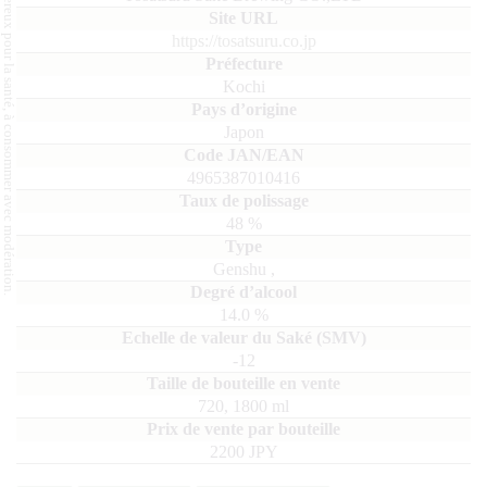
L'abus d'alcool est dangereux pour la santé, à consommer avec modération.
https://tosatsuru.co.jp
Kochi
Japon
4965387010416
48
%
Genshu
,
14.0
%
-12
720, 1800
ml
2200 JPY