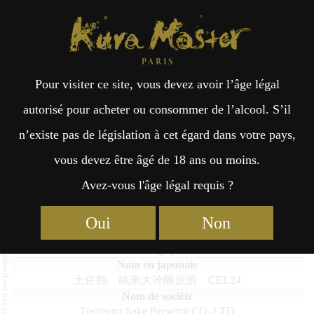
Kura Master Paris
Recherche
Kuramoto
Points de vente
Fr
日
Pour visiter ce site, vous devez avoir l’âge légal
an
本
Tosatsuru Junmaidaiginjo Genshu
autorisé pour acheter ou consommer de l’alcool. S’il
Cel24
n’existe pas de législation à cet égard dans votre pays,
çai
語
vous devez être âgé de 18 ans ou moins.
Avez-vous l'âge légal requis ?
s
Junmai Daiginjo : Médaille d’Or 2024
Oui
Non
Tosatsuru Junmaidaiginjo Genshu Cel24
土佐鶴 純米大吟醸原酒 CEL24
Tosatsuru Sake Brewing CO.,LTD