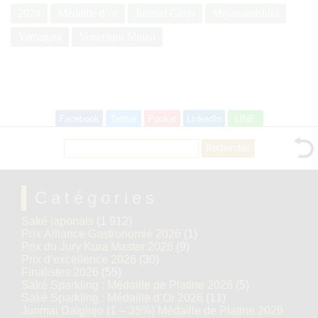
2024
Médaille d’or
Junmai Ginjo
Miyamanishiki
Yamagata
Yonetsuru Shuzo
Facebook
Twitter
Pocket
LinkedIn
LINE
Rechercher :
Catégories
Saké japonais
(1 912)
Prix Alliance Gastronomie 2026
(1)
Prix du Jury Kura Master 2026
(9)
Prix d’excellence 2026
(30)
Finalistes 2026
(55)
Saké Sparkling : Médaille de Platine 2026
(5)
Saké Sparkling : Médaille d’Or 2026
(11)
Junmai Daiginjo (1 – 35%) Médaille de Platine 2026