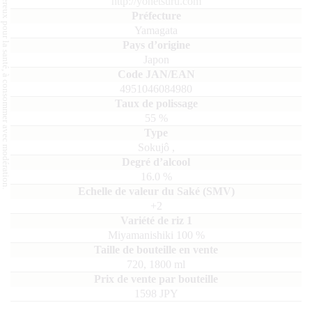
L'abus d'alcool est dangereux pour la santé, à consommer avec modération.
http://yonetsuru.com
Yamagata
Japon
4951046084980
55
%
Sokujô
,
16.0
%
+2
Miyamanishiki
100
720, 1800
ml
1598 JPY