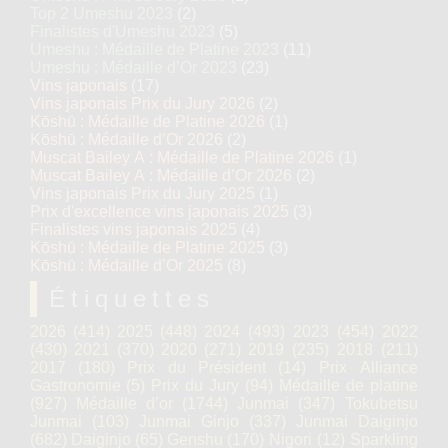
Top 2 Umeshu 2023
(2)
Finalistes d'Umeshu 2023
(5)
Umeshu : Médaille de Platine 2023
(11)
Umeshu : Médaille d’Or 2023
(23)
Vins japonais
(17)
Vins japonais Prix du Jury 2026
(2)
Kōshū : Médaille de Platine 2026
(1)
Kōshū : Médaille d’Or 2026
(2)
Muscat Bailey A : Médaille de Platine 2026
(1)
Muscat Bailey A : Médaille d’Or 2026
(2)
Vins japonais Prix du Jury 2025
(1)
Prix d'excellence vins japonais 2025
(3)
Finalistes vins japonais 2025
(4)
Kōshū : Médaille de Platine 2025
(3)
Kōshū : Médaille d’Or 2025
(8)
Étiquettes
2026
(414)
2025
(448)
2024
(493)
2023
(454)
2022
(430)
2021
(370)
2020
(271)
2019
(235)
2018
(211)
2017
(180)
Prix du Président
(14)
Prix Alliance
Gastronomie
(5)
Prix du Jury
(94)
Médaille de platine
(927)
Médaille d’or
(1744)
Junmai
(347)
Tokubetsu
Junmai
(103)
Junmai Ginjo
(337)
Junmai Daiginjo
(682)
Daiginjo
(65)
Genshu
(170)
Nigori
(12)
Sparkling