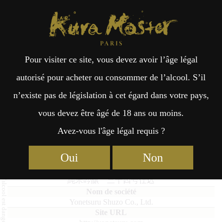
Kura Master Paris
Recherche
Kuramoto
Points de vente
Fr
日
Pour visiter ce site, vous devez avoir l’âge légal
an
本
Junmai Ginjo No.34
autorisé pour acheter ou consommer de l’alcool. S’il
n’existe pas de législation à cet égard dans votre pays,
çai
語
vous devez être âgé de 18 ans ou moins.
Avez-vous l'âge légal requis ?
Junmai : Médaille d’Or 2024
s
Oui
Non
Junmai Ginjo No.34
純米吟醸 三十四号仕込
Yonetsuru Shuzo Co., Ltd.