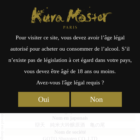
Kura Master Paris
Recherche
Kuramoto
Points de vente
Fr
日
Pour visiter ce site, vous devez avoir l’âge légal
an
本
BENTEN Junmai Daiginjo-
autorisé pour acheter ou consommer de l’alcool. S’il
Genshu KAME-no-O
n’existe pas de législation à cet égard dans votre pays,
çai
語
vous devez être âgé de 18 ans ou moins.
Avez-vous l'âge légal requis ?
s
Junmai Daiginjo : Médaille d’Or 2024
Oui
Non
BENTEN Junmai Daiginjo-Genshu KAME-no-O
辯天 純米大吟醸原酒 亀の尾
GOTO Shuzoten CO.,LTD