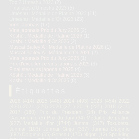
Top 2 Umeshu 2023
(2)
Finalistes d'Umeshu 2023
(5)
Umeshu : Médaille de Platine 2023
(11)
Umeshu : Médaille d’Or 2023
(23)
Vins japonais
(17)
Vins japonais Prix du Jury 2026
(2)
Kōshū : Médaille de Platine 2026
(1)
Kōshū : Médaille d’Or 2026
(2)
Muscat Bailey A : Médaille de Platine 2026
(1)
Muscat Bailey A : Médaille d’Or 2026
(2)
Vins japonais Prix du Jury 2025
(1)
Prix d'excellence vins japonais 2025
(3)
Finalistes vins japonais 2025
(4)
Kōshū : Médaille de Platine 2025
(3)
Kōshū : Médaille d’Or 2025
(8)
Étiquettes
2026
(414)
2025
(448)
2024
(493)
2023
(454)
2022
(430)
2021
(370)
2020
(271)
2019
(235)
2018
(211)
2017
(180)
Prix du Président
(14)
Prix Alliance
Gastronomie
(5)
Prix du Jury
(94)
Médaille de platine
(927)
Médaille d’or
(1744)
Junmai
(347)
Tokubetsu
Junmai
(103)
Junmai Ginjo
(337)
Junmai Daiginjo
(682)
Daiginjo
(65)
Genshu
(170)
Nigori
(12)
Sparkling