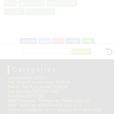
2024
Médaille d’or
Junmai Daiginjo
Yamagata
Goto Shuzoten
Facebook
Twitter
Pocket
LinkedIn
LINE
Rechercher :
Catégories
Saké japonais
(1 912)
Prix Alliance Gastronomie 2026
(1)
Prix du Jury Kura Master 2026
(9)
Prix d’excellence 2026
(30)
Finalistes 2026
(55)
Saké Sparkling : Médaille de Platine 2026
(5)
Saké Sparkling : Médaille d’Or 2026
(11)
Junmai Daiginjo (1 – 35%) Médaille de Platine 2026