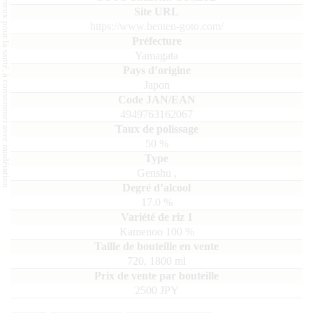
L'abus d'alcool est dangereux pour la santé, à consommer avec modération.
https://www.benten-goto.com/
Yamagata
Japon
4949763162067
50
%
Genshu
,
17.0
%
Kamenoo
100
720, 1800
ml
2500 JPY