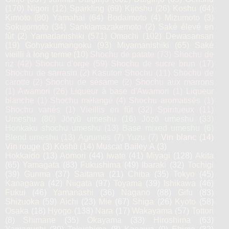
(170)
Nigori
(12)
Sparkling
(69)
Kijoshu
(26)
Koshu
(64)
Kimoto
(80)
Yamahaï
(64)
Bodaïmoto
(4)
Mizumoto
(3)
Sokujomoto
(34)
Sankiamazakemoto
(2)
Saké élevé en
fût
(2)
Yamadanishiki
(571)
Omachi
(102)
Dewasansan
(19)
Gohyakumangoku
(93)
Miyamanishiki
(65)
Saké
vieilli à long terme
(10)
Shochu de patate
(73)
Shochu de
riz
(42)
Shochu d'orge
(59)
Shochu de sucre brun
(17)
Shochu de sarrasin
(2)
Kasutori Shochu
(11)
Shochu de
carotte
(2)
Shochu de sésame
(2)
Shochu aux marrons
(1)
Awamori
(26)
Liqueur à base d'Awamori
(1)
Liqueur
blanche
(1)
Shochu mélangé
(4)
Shochu aromatisés
(1)
Shochu variés
(1)
Vieillis en fût
(32)
Spiritueux
(11)
Umeshu
(80)
Jōryū umeshu
(16)
Jōzō umeshu
(33)
Honkaku shochu umeshu
(13)
Base mixed umeshu
(6)
Blend umeshu
(13)
Agrumes
(7)
Yuzu
(7)
Vin blanc
(14)
Vin rouge
(3)
Kōshū
(14)
Muscat Bailey A
(3)
Hokkaido
(13)
Aomori
(44)
Iwate
(41)
Miyagi
(128)
Akita
(65)
Yamagata
(83)
Fukushima
(49)
Ibaraki
(32)
Tochigi
(39)
Gunma
(37)
Saitama
(21)
Chiba
(35)
Tokyo
(45)
Kanagawa
(42)
Niigata
(97)
Toyama
(39)
Ishikawa
(46)
Fukui
(46)
Yamanashi
(36)
Nagano
(88)
Gifu
(83)
Shizuoka
(59)
Aichi
(23)
Mie
(67)
Shiga
(26)
Kyoto
(58)
Osaka
(18)
Hyogo
(138)
Nara
(17)
Wakayama
(57)
Tottori
(8)
Shimane
(35)
Okayama
(33)
Hiroshima
(63)