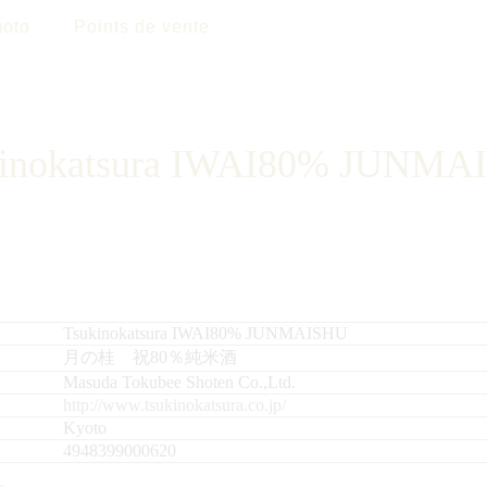
oto
Points de vente
kinokatsura IWAI80% JUNMA
Tsukinokatsura IWAI80% JUNMAISHU
月の桂 祝80％純米酒
Masuda Tokubee Shoten Co.,Ltd.
http://www.tsukinokatsura.co.jp/
Kyoto
4948399000620