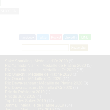
 SHOTEN
Facebook
Twitter
Pocket
LinkedIn
LINE
Rechercher :
Saké Sparkling : Médaille d’Or 2020
(9)
Riz Yamada-Nishiki : Médaille de Platine 2020
(3)
Riz Yamada-Nishiki : Médaille d’Or 2020
(15)
Riz Omachi : Médaille de Platine 2020
(3)
Riz Omachi : Médaille d’Or 2020
(11)
Riz Dewa-sansan : Médaille de Platine 2020
(3)
Riz Dewa-sansan : Médaille d’Or 2020
(3)
Prix du Président 2019
(1)
Prix du Jury 2019
(4)
Top 14 des Sakés 2019
(14)
Junmai : Médaille de Platine 2019
(34)
Junmai : Médaille d’Or 2019
(78)