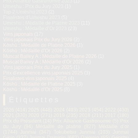
Prix Alliance Gastronomie 2023
(1)
Umeshu : Prix du Jury 2023
(1)
Top 2 Umeshu 2023
(2)
Finalistes d'Umeshu 2023
(5)
Umeshu : Médaille de Platine 2023
(11)
Umeshu : Médaille d’Or 2023
(23)
Vins japonais
(17)
Vins japonais Prix du Jury 2026
(2)
Kōshū : Médaille de Platine 2026
(1)
Kōshū : Médaille d’Or 2026
(2)
Muscat Bailey A : Médaille de Platine 2026
(1)
Muscat Bailey A : Médaille d’Or 2026
(2)
Vins japonais Prix du Jury 2025
(1)
Prix d'excellence vins japonais 2025
(3)
Finalistes vins japonais 2025
(4)
Kōshū : Médaille de Platine 2025
(3)
Kōshū : Médaille d’Or 2025
(8)
Étiquettes
2026
(414)
2025
(448)
2024
(493)
2023
(454)
2022
(430)
2021
(370)
2020
(271)
2019
(235)
2018
(211)
2017
(180)
Prix du Président
(14)
Prix Alliance Gastronomie
(5)
Prix
du Jury
(94)
Médaille de platine
(927)
Médaille d’or
(1744)
Junmai
(347)
Tokubetsu Junmai
(103)
Junmai
Ginjo
(337)
Junmai Daiginjo
(682)
Daiginjo
(65)
Genshu