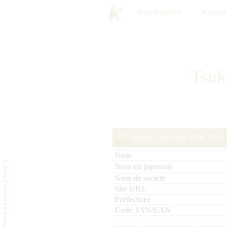
Recherche
Kuram
Tsu
Junmai : Médaille d’Or 2018