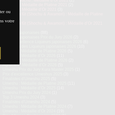
Kokuto Shochu : Médaille d’Or 2021
(2)
Awamori : Médaille de Platine 2021
(2)
Awamori : Médaille d’Or 2021
(3)
ter ou
Vieillis en fût (Shochu & Awamori) : Médaille de Platine
2021
(3)
ns votre
Vieillis en fût (Shochu & Awamori) : Médaille d’Or 2021
(6)
Liqueurs japonaises
(88)
Liqueurs japonaises Prix du Jury 2026
(2)
Prix d’excellence Liqueurs japonaises 2026
(6)
Finalistes des Liqueurs japonaises 2026
(10)
Umeshu : Médaille de Platine 2026
(5)
Umeshu : Médaille d’Or 2026
(11)
Agrumes : Médaille de Platine 2026
(2)
Agrumes : Médaille d’Or 2026
(5)
Umeshu Prix du Jury Kura Master 2025
(1)
Prix d'excellence Umeshus 2025
(3)
Finalistes d'Umeshu 2025
(5)
Umeshu : Médaille de Platine 2025
(11)
Umeshu : Médaille d’Or 2025
(14)
Umeshu Prix du Jury 2024
(1)
Top 3 Umeshu 2024
(3)
Finalistes d'Umeshu 2024
(5)
Umeshu : Médaille de Platine 2024
(7)
Umeshu : Médaille d’Or 2024
(19)