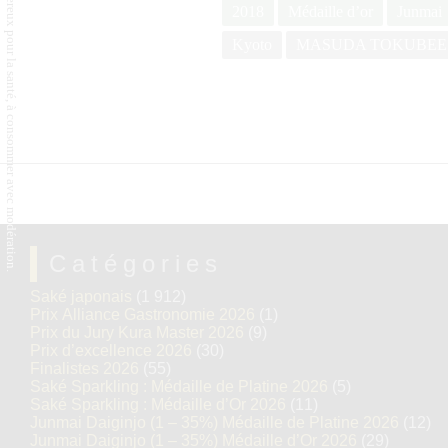
L'abus d'alcool est dangereux pour la santé, à consommer avec modération.
2018
Médaille d’or
Junmai
Kyoto
MASUDA TOKUBEE
Catégories
Saké japonais
(1 912)
Prix Alliance Gastronomie 2026
(1)
Prix du Jury Kura Master 2026
(9)
Prix d’excellence 2026
(30)
Finalistes 2026
(55)
Saké Sparkling : Médaille de Platine 2026
(5)
Saké Sparkling : Médaille d’Or 2026
(11)
Junmai Daiginjo (1 – 35%) Médaille de Platine 2026
(12)
Junmai Daiginjo (1 – 35%) Médaille d’Or 2026
(29)