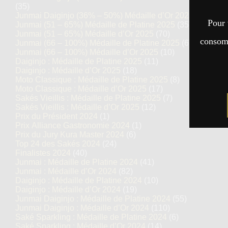
(35)
Junmai Daiginjo (36% – 50%) Médaille d’Or 2025
(69)
Pour 
Junmai (51 – 65%) Médaille de Platine 2025
(35)
Junmai (51 – 65%) Médaille d’Or 2025
(70)
consomm
Junmai (66 – 100%) Médaille de Platine 2025
(6)
Junmai (66 – 100%) Médaille d’Or 2025
(10)
Daiginjo : Médaille de Platine 2025
(11)
Daiginjo : Médaille d’Or 2025
(18)
Moto Classique : Médaille de Platine 2025
(8)
Moto Classique : Médaille d’Or 2025
(17)
Sakés Vieillis : Médaille de Platine 2025
(7)
Sakés Vieillis : Médaille d’Or 2025
(12)
Prix du Président 2024
(1)
Prix Alliance Gastronomie 2024
(1)
Prix du Jury Kura Master 2024
(6)
Top 24 des Sakés 2024
(24)
Finalistes 2024
(40)
Junmai : Médaille de Platine 2024
(41)
Junmai : Médaille d’Or 2024
(82)
Daiginjo : Médaille de Platine 2024
(10)
Daiginjo : Médaille d’Or 2024
(19)
Junmai Daiginjo : Médaille de Platine 2024
(55)
Junmai Daiginjo : Médaille d’Or 2024
(110)
Saké Sparkling : Médaille de Platine 2024
(6)
Saké Sparkling : Médaille d’Or 2024
(14)