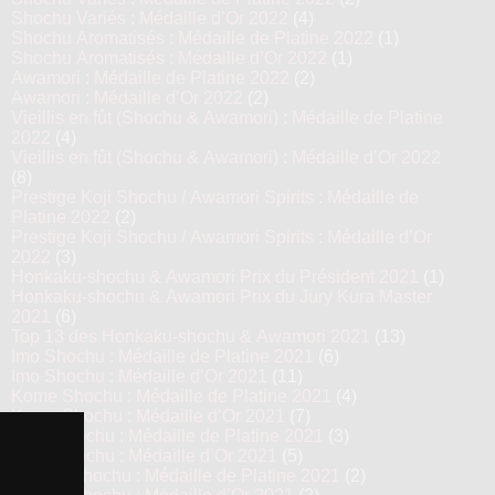
Shochu Variés : Médaille d’Or 2022
(4)
Shochu Aromatisés : Médaille de Platine 2022
(1)
Shochu Aromatisés : Médaille d’Or 2022
(1)
Awamori : Médaille de Platine 2022
(2)
Awamori : Médaille d’Or 2022
(2)
Vieillis en fût (Shochu & Awamori) : Médaille de Platine
2022
(4)
Vieillis en fût (Shochu & Awamori) : Médaille d’Or 2022
(8)
Prestige Koji Shochu / Awamori Spirits : Médaille de
Platine 2022
(2)
Prestige Koji Shochu / Awamori Spirits : Médaille d’Or
2022
(3)
Honkaku-shochu & Awamori Prix du Président 2021
(1)
Honkaku-shochu & Awamori Prix du Jury Kura Master
2021
(6)
Top 13 des Honkaku-shochu & Awamori 2021
(13)
Imo Shochu : Médaille de Platine 2021
(6)
Imo Shochu : Médaille d’Or 2021
(11)
Kome Shochu : Médaille de Platine 2021
(4)
Kome Shochu : Médaille d’Or 2021
(7)
Mugi Shochu : Médaille de Platine 2021
(3)
Mugi Shochu : Médaille d’Or 2021
(5)
Kokuto Shochu : Médaille de Platine 2021
(2)