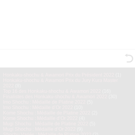
Honkaku-shochu & Awamori Prix du Président 2022
(1)
Honkaku-shochu & Awamori Prix du Jury Kura Master
2022
(8)
Top 16 des Honkaku-shochu & Awamori 2022
(16)
Finalistes des Honkaku-shochu & Awamori 2022
(30)
Imo Shochu : Médaille de Platine 2022
(5)
Imo Shochu : Médaille d’Or 2022
(10)
Kome Shochu : Médaille de Platine 2022
(2)
Kome Shochu : Médaille d’Or 2022
(4)
Mugi Shochu : Médaille de Platine 2022
(5)
Mugi Shochu : Médaille d’Or 2022
(9)
Shochu Variés : Médaille de Platine 2022
(2)