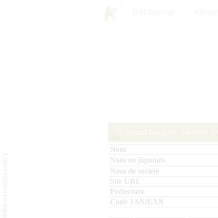
Recherche
Kuram
Junmai Daiginjo : Médaille d