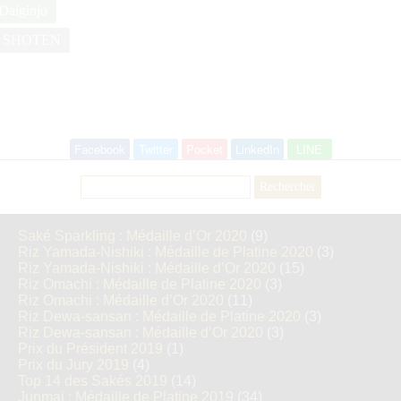
Daiginjo
 SHOTEN
Facebook
Twitter
Pocket
LinkedIn
LINE
Rechercher :
Saké Sparkling : Médaille d’Or 2020
(9)
Riz Yamada-Nishiki : Médaille de Platine 2020
(3)
Riz Yamada-Nishiki : Médaille d’Or 2020
(15)
Riz Omachi : Médaille de Platine 2020
(3)
Riz Omachi : Médaille d’Or 2020
(11)
Riz Dewa-sansan : Médaille de Platine 2020
(3)
Riz Dewa-sansan : Médaille d’Or 2020
(3)
Prix du Président 2019
(1)
Prix du Jury 2019
(4)
Top 14 des Sakés 2019
(14)
Junmai : Médaille de Platine 2019
(34)