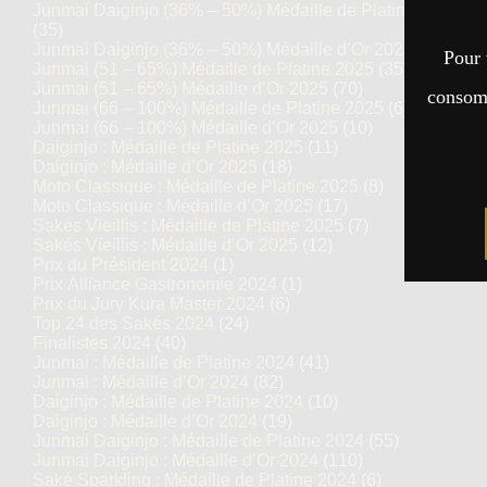
Junmai Daiginjo (36% – 50%) Médaille de Platine 2025
(35)
Junmai Daiginjo (36% – 50%) Médaille d’Or 2025
(69)
Pour 
Junmai (51 – 65%) Médaille de Platine 2025
(35)
Junmai (51 – 65%) Médaille d’Or 2025
(70)
consomm
Junmai (66 – 100%) Médaille de Platine 2025
(6)
Junmai (66 – 100%) Médaille d’Or 2025
(10)
Daiginjo : Médaille de Platine 2025
(11)
Daiginjo : Médaille d’Or 2025
(18)
Moto Classique : Médaille de Platine 2025
(8)
Moto Classique : Médaille d’Or 2025
(17)
Sakés Vieillis : Médaille de Platine 2025
(7)
Sakés Vieillis : Médaille d’Or 2025
(12)
Prix du Président 2024
(1)
Prix Alliance Gastronomie 2024
(1)
Prix du Jury Kura Master 2024
(6)
Top 24 des Sakés 2024
(24)
Finalistes 2024
(40)
Junmai : Médaille de Platine 2024
(41)
Junmai : Médaille d’Or 2024
(82)
Daiginjo : Médaille de Platine 2024
(10)
Daiginjo : Médaille d’Or 2024
(19)
Junmai Daiginjo : Médaille de Platine 2024
(55)
Junmai Daiginjo : Médaille d’Or 2024
(110)
Saké Sparkling : Médaille de Platine 2024
(6)