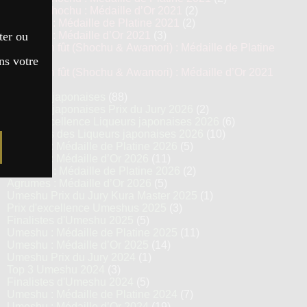
Kokuto Shochu : Médaille d’Or 2021
(2)
Awamori : Médaille de Platine 2021
(2)
ter ou
Awamori : Médaille d’Or 2021
(3)
Vieillis en fût (Shochu & Awamori) : Médaille de Platine
ns votre
2021
(3)
Vieillis en fût (Shochu & Awamori) : Médaille d’Or 2021
(6)
Liqueurs japonaises
(88)
Liqueurs japonaises Prix du Jury 2026
(2)
Prix d’excellence Liqueurs japonaises 2026
(6)
Finalistes des Liqueurs japonaises 2026
(10)
Umeshu : Médaille de Platine 2026
(5)
Umeshu : Médaille d’Or 2026
(11)
Agrumes : Médaille de Platine 2026
(2)
Agrumes : Médaille d’Or 2026
(5)
Umeshu Prix du Jury Kura Master 2025
(1)
Prix d'excellence Umeshus 2025
(3)
Finalistes d'Umeshu 2025
(5)
Umeshu : Médaille de Platine 2025
(11)
Umeshu : Médaille d’Or 2025
(14)
Umeshu Prix du Jury 2024
(1)
Top 3 Umeshu 2024
(3)
Finalistes d'Umeshu 2024
(5)
Umeshu : Médaille de Platine 2024
(7)
Umeshu : Médaille d’Or 2024
(19)