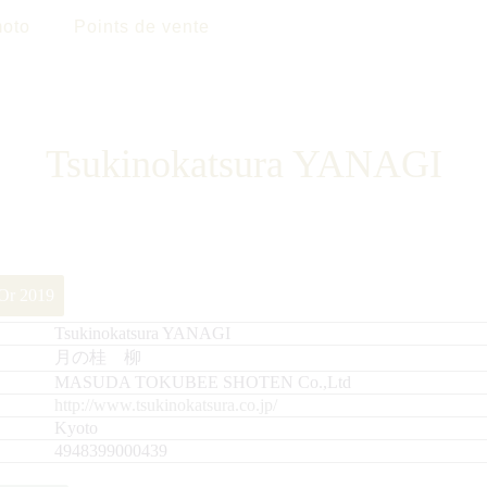
oto
Points de vente
Tsukinokatsura YANAGI
’Or 2019
Tsukinokatsura YANAGI
月の桂 柳
MASUDA TOKUBEE SHOTEN Co.,Ltd
http://www.tsukinokatsura.co.jp/
Kyoto
4948399000439