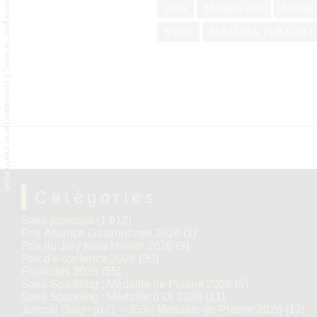
L'abus d'alcool est dangereux pour la santé, à consommer avec modération.
2019
Médaille d’or
Junmai 
Kyoto
MASUDA TOKUBEE
Catégories
Saké japonais
(1 912)
Prix Alliance Gastronomie 2026
(1)
Prix du Jury Kura Master 2026
(9)
Prix d’excellence 2026
(30)
Finalistes 2026
(55)
Saké Sparkling : Médaille de Platine 2026
(5)
Saké Sparkling : Médaille d’Or 2026
(11)
Junmai Daiginjo (1 – 35%) Médaille de Platine 2026
(12)