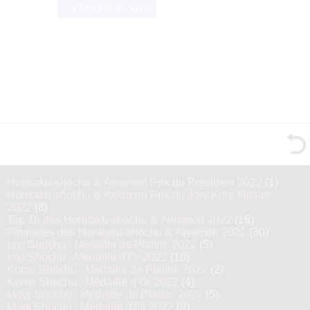
La Maison du Saké
Honkaku-shochu & Awamori Prix du Président 2022
(1)
Honkaku-shochu & Awamori Prix du Jury Kura Master
2022
(8)
Top 16 des Honkaku-shochu & Awamori 2022
(16)
Finalistes des Honkaku-shochu & Awamori 2022
(30)
Imo Shochu : Médaille de Platine 2022
(5)
Imo Shochu : Médaille d’Or 2022
(10)
Kome Shochu : Médaille de Platine 2022
(2)
Kome Shochu : Médaille d’Or 2022
(4)
Mugi Shochu : Médaille de Platine 2022
(5)
Mugi Shochu : Médaille d’Or 2022
(9)