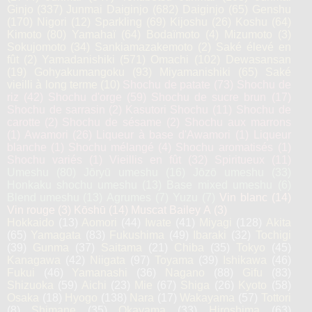
Ginjo
(337)
Junmai Daiginjo
(682)
Daiginjo
(65)
Genshu
(170)
Nigori
(12)
Sparkling
(69)
Kijoshu
(26)
Koshu
(64)
Kimoto
(80)
Yamahaï
(64)
Bodaïmoto
(4)
Mizumoto
(3)
Sokujomoto
(34)
Sankiamazakemoto
(2)
Saké élevé en
fût
(2)
Yamadanishiki
(571)
Omachi
(102)
Dewasansan
(19)
Gohyakumangoku
(93)
Miyamanishiki
(65)
Saké
vieilli à long terme
(10)
Shochu de patate
(73)
Shochu de
riz
(42)
Shochu d'orge
(59)
Shochu de sucre brun
(17)
Shochu de sarrasin
(2)
Kasutori Shochu
(11)
Shochu de
carotte
(2)
Shochu de sésame
(2)
Shochu aux marrons
(1)
Awamori
(26)
Liqueur à base d'Awamori
(1)
Liqueur
blanche
(1)
Shochu mélangé
(4)
Shochu aromatisés
(1)
Shochu variés
(1)
Vieillis en fût
(32)
Spiritueux
(11)
Umeshu
(80)
Jōryū umeshu
(16)
Jōzō umeshu
(33)
Honkaku shochu umeshu
(13)
Base mixed umeshu
(6)
Blend umeshu
(13)
Agrumes
(7)
Yuzu
(7)
Vin blanc
(14)
Vin rouge
(3)
Kōshū
(14)
Muscat Bailey A
(3)
Hokkaido
(13)
Aomori
(44)
Iwate
(41)
Miyagi
(128)
Akita
(65)
Yamagata
(83)
Fukushima
(49)
Ibaraki
(32)
Tochigi
(39)
Gunma
(37)
Saitama
(21)
Chiba
(35)
Tokyo
(45)
Kanagawa
(42)
Niigata
(97)
Toyama
(39)
Ishikawa
(46)
Fukui
(46)
Yamanashi
(36)
Nagano
(88)
Gifu
(83)
Shizuoka
(59)
Aichi
(23)
Mie
(67)
Shiga
(26)
Kyoto
(58)
Osaka
(18)
Hyogo
(138)
Nara
(17)
Wakayama
(57)
Tottori
(8)
Shimane
(35)
Okayama
(33)
Hiroshima
(63)