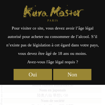
Kura Master Paris
Recherche
Kuramoto
Points de vente
Fr
日
Pour visiter ce site, vous devez avoir l’âge légal
an
本
Mutsu Hassen Hanaomoi50
autorisé pour acheter ou consommer de l’alcool. S’il
n’existe pas de législation à cet égard dans votre pays,
çai
語
vous devez être âgé de 18 ans ou moins.
Avez-vous l'âge légal requis ?
Junmai Daiginjo : Médaille d’Or 2023
s
Junmai Daiginjo : Médaille de Platine 2022
Oui
Non
Mutsu Hassen Hanaomoi50
陸奥八仙 華想い50