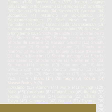
Junmai
(103)
Junmai Ginjo
(337)
Junmai Daiginjo
(682)
Daiginjo
(65)
Genshu
(170)
Nigori
(12)
Sparkling
(69)
Kijoshu
(26)
Koshu
(64)
Kimoto
(80)
Yamahaï
(64)
Bodaïmoto
(4)
Mizumoto
(3)
Sokujomoto
(34)
Sankiamazakemoto
(2)
Saké élevé en fût
(2)
Yamadanishiki
(571)
Omachi
(102)
Dewasansan
(19)
Gohyakumangoku
(93)
Miyamanishiki
(65)
Saké vieilli
à long terme
(10)
Shochu de patate
(73)
Shochu de riz
(42)
Shochu d'orge
(59)
Shochu de sucre brun
(17)
Shochu de sarrasin
(2)
Kasutori Shochu
(11)
Shochu
de carotte
(2)
Shochu de sésame
(2)
Shochu aux
marrons
(1)
Awamori
(26)
Liqueur à base d'Awamori
(1)
Liqueur blanche
(1)
Shochu mélangé
(4)
Shochu
aromatisés
(1)
Shochu variés
(1)
Vieillis en fût
(32)
Spiritueux
(11)
Umeshu
(80)
Jōryū umeshu
(16)
Jōzō
umeshu
(33)
Honkaku shochu umeshu
(13)
Base
mixed umeshu
(6)
Blend umeshu
(13)
Agrumes
(7)
Yuzu
(7)
Vin blanc
(14)
Vin rouge
(3)
Kōshū
(14)
Muscat Bailey A
(3)
Hokkaido
(13)
Aomori
(44)
Iwate
(41)
Miyagi
(128)
Akita
(65)
Yamagata
(83)
Fukushima
(49)
Ibaraki
(32)
Tochigi
(39)
Gunma
(37)
Saitama
(21)
Chiba
(35)
Tokyo
(45)
Kanagawa
(42)
Niigata
(97)
Toyama
(39)
Ishikawa
(46)
Fukui
(46)
Yamanashi
(36)
Nagano
(88)
Gifu
(83)
Shizuoka
(59)
Aichi
(23)
Mie
(67)
Shiga
(26)