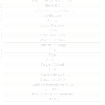
L'abus d'alcool est dangereux pour la santé, à consommer avec modération.
Hachinohe Shuzo CO.,LTD
https://www.mutsu8000.com/
Aomori
Japon
4947965002464
50
%
Genshu
,
16
%
Hanaomoi
100
720, 1800
ml
2100 JPY