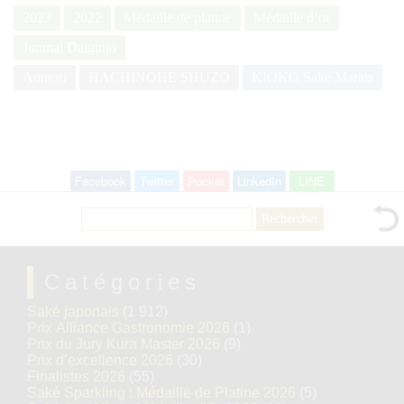
2023
2022
Médaille de platine
Médaille d’or
Junmai Daiginjo
Aomori
HACHINOHE SHUZO
KIOKO Saké Marais
Facebook
Twitter
Pocket
LinkedIn
LINE
Rechercher :
Catégories
Saké japonais
(1 912)
Prix Alliance Gastronomie 2026
(1)
Prix du Jury Kura Master 2026
(9)
Prix d’excellence 2026
(30)
Finalistes 2026
(55)
Saké Sparkling : Médaille de Platine 2026
(5)