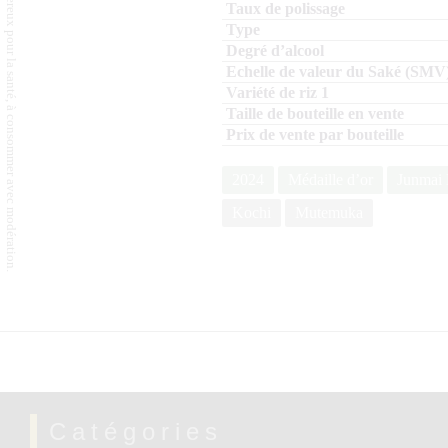
L'abus d'alcool est dangereux pour la santé, à consommer avec modération.
2024
Médaille d’or
Junmai 
Kochi
Mutemuka
Catégories