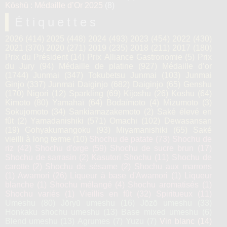
Kōshū : Médaille d’Or 2025
(8)
Étiquettes
2026
(414)
2025
(448)
2024
(493)
2023
(454)
2022
(430)
2021
(370)
2020
(271)
2019
(235)
2018
(211)
2017
(180)
Prix du Président
(14)
Prix Alliance Gastronomie
(5)
Prix
du Jury
(94)
Médaille de platine
(927)
Médaille d’or
(1744)
Junmai
(347)
Tokubetsu Junmai
(103)
Junmai
Ginjo
(337)
Junmai Daiginjo
(682)
Daiginjo
(65)
Genshu
(170)
Nigori
(12)
Sparkling
(69)
Kijoshu
(26)
Koshu
(64)
Kimoto
(80)
Yamahaï
(64)
Bodaïmoto
(4)
Mizumoto
(3)
Sokujomoto
(34)
Sankiamazakemoto
(2)
Saké élevé en
fût
(2)
Yamadanishiki
(571)
Omachi
(102)
Dewasansan
(19)
Gohyakumangoku
(93)
Miyamanishiki
(65)
Saké
vieilli à long terme
(10)
Shochu de patate
(73)
Shochu de
riz
(42)
Shochu d'orge
(59)
Shochu de sucre brun
(17)
Shochu de sarrasin
(2)
Kasutori Shochu
(11)
Shochu de
carotte
(2)
Shochu de sésame
(2)
Shochu aux marrons
(1)
Awamori
(26)
Liqueur à base d'Awamori
(1)
Liqueur
blanche
(1)
Shochu mélangé
(4)
Shochu aromatisés
(1)
Shochu variés
(1)
Vieillis en fût
(32)
Spiritueux
(11)
Umeshu
(80)
Jōryū umeshu
(16)
Jōzō umeshu
(33)
Honkaku shochu umeshu
(13)
Base mixed umeshu
(6)
Blend umeshu
(13)
Agrumes
(7)
Yuzu
(7)
Vin blanc
(14)