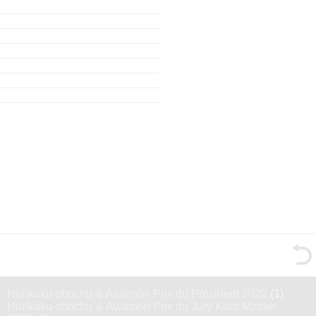
Honkaku-shochu & Awamori Prix du Président 2022
(1)
Honkaku-shochu & Awamori Prix du Jury Kura Master