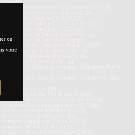
2021
(6)
Top 13 des Honkaku-shochu & Awamori 2021
(13)
Imo Shochu : Médaille de Platine 2021
(6)
Imo Shochu : Médaille d’Or 2021
(11)
Kome Shochu : Médaille de Platine 2021
(4)
Kome Shochu : Médaille d’Or 2021
(7)
Mugi Shochu : Médaille de Platine 2021
(3)
ter ou
Mugi Shochu : Médaille d’Or 2021
(5)
Kokuto Shochu : Médaille de Platine 2021
(2)
ns votre
Kokuto Shochu : Médaille d’Or 2021
(2)
Awamori : Médaille de Platine 2021
(2)
Awamori : Médaille d’Or 2021
(3)
Vieillis en fût (Shochu & Awamori) : Médaille de Platine
2021
(3)
Vieillis en fût (Shochu & Awamori) : Médaille d’Or 2021
(6)
Liqueurs japonaises
(88)
Liqueurs japonaises Prix du Jury 2026
(2)
Prix d’excellence Liqueurs japonaises 2026
(6)
Finalistes des Liqueurs japonaises 2026
(10)
Umeshu : Médaille de Platine 2026
(5)
Umeshu : Médaille d’Or 2026
(11)
Agrumes : Médaille de Platine 2026
(2)
Agrumes : Médaille d’Or 2026
(5)
Umeshu Prix du Jury Kura Master 2025
(1)