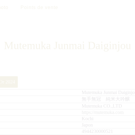
oto
Points de vente
Mutemuka Junmai Daiginjou
’Or 2024
Mutemuka Junmai Daiginjo
無手無冠 純米大吟醸
Mutemuka CO.,LTD
https://mutemuka.com
Kochi
Japon
4944230000521