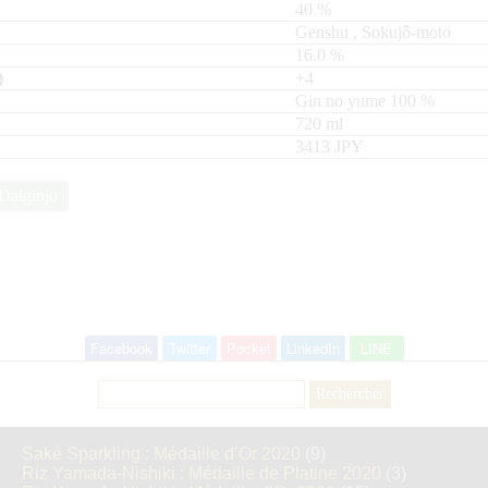
40
%
Genshu
,
Sokujô-moto
16.0
%
+4
Gin no yume
100
720
ml
3413 JPY
Daiginjo
Facebook
Twitter
Pocket
LinkedIn
LINE
Rechercher :
Saké Sparkling : Médaille d’Or 2020
(9)
Riz Yamada-Nishiki : Médaille de Platine 2020
(3)