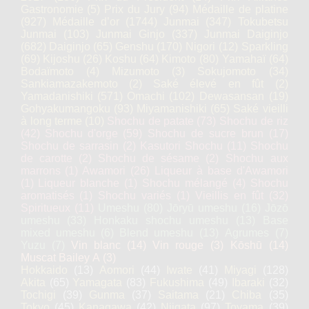
Gastronomie
(5)
Prix du Jury
(94)
Médaille de platine
(927)
Médaille d’or
(1744)
Junmai
(347)
Tokubetsu
Junmai
(103)
Junmai Ginjo
(337)
Junmai Daiginjo
(682)
Daiginjo
(65)
Genshu
(170)
Nigori
(12)
Sparkling
(69)
Kijoshu
(26)
Koshu
(64)
Kimoto
(80)
Yamahaï
(64)
Bodaïmoto
(4)
Mizumoto
(3)
Sokujomoto
(34)
Sankiamazakemoto
(2)
Saké élevé en fût
(2)
Yamadanishiki
(571)
Omachi
(102)
Dewasansan
(19)
Gohyakumangoku
(93)
Miyamanishiki
(65)
Saké vieilli
à long terme
(10)
Shochu de patate
(73)
Shochu de riz
(42)
Shochu d'orge
(59)
Shochu de sucre brun
(17)
Shochu de sarrasin
(2)
Kasutori Shochu
(11)
Shochu
de carotte
(2)
Shochu de sésame
(2)
Shochu aux
marrons
(1)
Awamori
(26)
Liqueur à base d'Awamori
(1)
Liqueur blanche
(1)
Shochu mélangé
(4)
Shochu
aromatisés
(1)
Shochu variés
(1)
Vieillis en fût
(32)
Spiritueux
(11)
Umeshu
(80)
Jōryū umeshu
(16)
Jōzō
umeshu
(33)
Honkaku shochu umeshu
(13)
Base
mixed umeshu
(6)
Blend umeshu
(13)
Agrumes
(7)
Yuzu
(7)
Vin blanc
(14)
Vin rouge
(3)
Kōshū
(14)
Muscat Bailey A
(3)
Hokkaido
(13)
Aomori
(44)
Iwate
(41)
Miyagi
(128)
Akita
(65)
Yamagata
(83)
Fukushima
(49)
Ibaraki
(32)
Tochigi
(39)
Gunma
(37)
Saitama
(21)
Chiba
(35)
Tokyo
(45)
Kanagawa
(42)
Niigata
(97)
Toyama
(39)