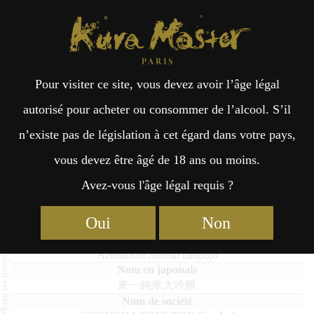
Kura Master Paris
Recherche
Kuramoto
Points de vente
Fr
日
Pour visiter ce site, vous devez avoir l’âge légal
an
本
Azumaichi Junmai daiginjo
autorisé pour acheter ou consommer de l’alcool. S’il
n’existe pas de législation à cet égard dans votre pays,
çai
語
vous devez être âgé de 18 ans ou moins.
Avez-vous l'âge légal requis ?
Junmai Daiginjo : Médaille d’Or 2021
s
Junmai Daiginjo : Médaille d’Or 2017
Oui
Non
Azumaichi Junmai daiginjo
東一純米大吟醸