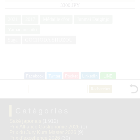
3300 JPY
2021
2017
Médaille d’or
Junmai Daiginjo
Yamadanishiki
Saga
GOCHODA SHUZOU
Facebook
Twitter
Pocket
LinkedIn
LINE
Rechercher :
Catégories
Saké japonais
(1 912)
Prix Alliance Gastronomie 2026
(1)
Prix du Jury Kura Master 2026
(9)
Prix d’excellence 2026
(30)