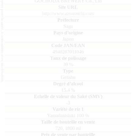
L'abus d'alcool est dangereux pour la santé, à consommer avec modération.
GOCHODA BREWERY Co., Ltd
http://www.azumaichi.com
Saga
Japon
4940287011046
39
%
Genshu
15.4
%
-3
Yamadanishiki
100
720, 1800
ml