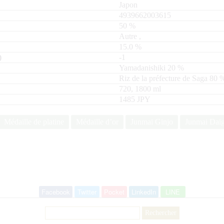
Japon
4939662003615
50
%
Autre
,
15.0
%
-1
Yamadanishiki
20
Riz de la préfecture de Saga
80
720, 1800
ml
1485 JPY
Médaille de platine
Médaille d’or
Junmai Ginjo
Junmai Daig
Facebook
Twitter
Pocket
LinkedIn
LINE
Rechercher :