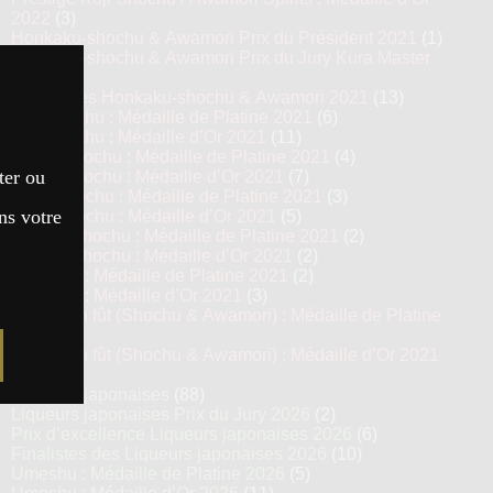
2022
(3)
Honkaku-shochu & Awamori Prix du Président 2021
(1)
Honkaku-shochu & Awamori Prix du Jury Kura Master
2021
(6)
Top 13 des Honkaku-shochu & Awamori 2021
(13)
Imo Shochu : Médaille de Platine 2021
(6)
Imo Shochu : Médaille d’Or 2021
(11)
Kome Shochu : Médaille de Platine 2021
(4)
ter ou
Kome Shochu : Médaille d’Or 2021
(7)
Mugi Shochu : Médaille de Platine 2021
(3)
ns votre
Mugi Shochu : Médaille d’Or 2021
(5)
Kokuto Shochu : Médaille de Platine 2021
(2)
Kokuto Shochu : Médaille d’Or 2021
(2)
Awamori : Médaille de Platine 2021
(2)
Awamori : Médaille d’Or 2021
(3)
Vieillis en fût (Shochu & Awamori) : Médaille de Platine
2021
(3)
Vieillis en fût (Shochu & Awamori) : Médaille d’Or 2021
(6)
Liqueurs japonaises
(88)
Liqueurs japonaises Prix du Jury 2026
(2)
Prix d’excellence Liqueurs japonaises 2026
(6)
Finalistes des Liqueurs japonaises 2026
(10)
Umeshu : Médaille de Platine 2026
(5)