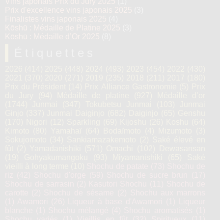
Vins japonais Prix du Jury 2025
(1)
Prix d'excellence vins japonais 2025
(3)
Finalistes vins japonais 2025
(4)
Kōshū : Médaille de Platine 2025
(3)
Kōshū : Médaille d’Or 2025
(8)
Étiquettes
2026
(414)
2025
(448)
2024
(493)
2023
(454)
2022
(430)
2021
(370)
2020
(271)
2019
(235)
2018
(211)
2017
(180)
Prix du Président
(14)
Prix Alliance Gastronomie
(5)
Prix
du Jury
(94)
Médaille de platine
(927)
Médaille d’or
(1744)
Junmai
(347)
Tokubetsu Junmai
(103)
Junmai
Ginjo
(337)
Junmai Daiginjo
(682)
Daiginjo
(65)
Genshu
(170)
Nigori
(12)
Sparkling
(69)
Kijoshu
(26)
Koshu
(64)
Kimoto
(80)
Yamahaï
(64)
Bodaïmoto
(4)
Mizumoto
(3)
Sokujomoto
(34)
Sankiamazakemoto
(2)
Saké élevé en
fût
(2)
Yamadanishiki
(571)
Omachi
(102)
Dewasansan
(19)
Gohyakumangoku
(93)
Miyamanishiki
(65)
Saké
vieilli à long terme
(10)
Shochu de patate
(73)
Shochu de
riz
(42)
Shochu d'orge
(59)
Shochu de sucre brun
(17)
Shochu de sarrasin
(2)
Kasutori Shochu
(11)
Shochu de
carotte
(2)
Shochu de sésame
(2)
Shochu aux marrons
(1)
Awamori
(26)
Liqueur à base d'Awamori
(1)
Liqueur
blanche
(1)
Shochu mélangé
(4)
Shochu aromatisés
(1)
Shochu variés
(1)
Vieillis en fût
(32)
Spiritueux
(11)