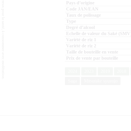
L'abus d'alcool est dangereux pour la santé, à consommer avec modération.
2024
2023
2019
2018
Saga
Mitsutake syuzojo