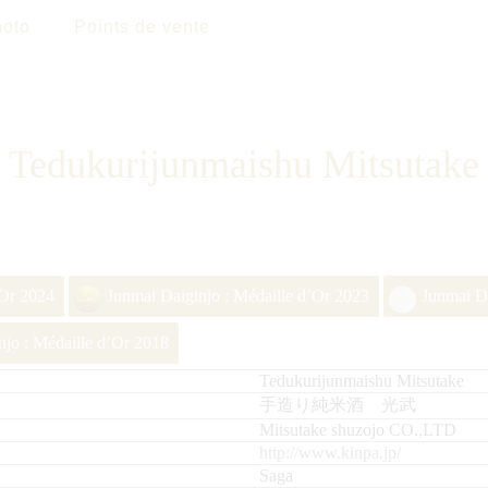
oto
Points de vente
Tedukurijunmaishu Mitsutake
’Or 2024
Junmai Daiginjo : Médaille d’Or 2023
Junmai Da
jo : Médaille d’Or 2018
Tedukurijunmaishu Mitsutake
手造り純米酒 光武
Mitsutake shuzojo CO.,LTD
http://www.kinpa.jp/
Saga