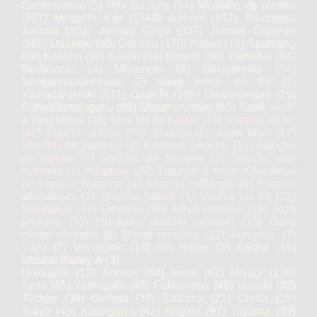
Gastronomie
(5)
Prix du Jury
(94)
Médaille de platine
(927)
Médaille d’or
(1744)
Junmai
(347)
Tokubetsu
Junmai
(103)
Junmai Ginjo
(337)
Junmai Daiginjo
(682)
Daiginjo
(65)
Genshu
(170)
Nigori
(12)
Sparkling
(69)
Kijoshu
(26)
Koshu
(64)
Kimoto
(80)
Yamahaï
(64)
Bodaïmoto
(4)
Mizumoto
(3)
Sokujomoto
(34)
Sankiamazakemoto
(2)
Saké élevé en fût
(2)
Yamadanishiki
(571)
Omachi
(102)
Dewasansan
(19)
Gohyakumangoku
(93)
Miyamanishiki
(65)
Saké vieilli
à long terme
(10)
Shochu de patate
(73)
Shochu de riz
(42)
Shochu d'orge
(59)
Shochu de sucre brun
(17)
Shochu de sarrasin
(2)
Kasutori Shochu
(11)
Shochu
de carotte
(2)
Shochu de sésame
(2)
Shochu aux
marrons
(1)
Awamori
(26)
Liqueur à base d'Awamori
(1)
Liqueur blanche
(1)
Shochu mélangé
(4)
Shochu
aromatisés
(1)
Shochu variés
(1)
Vieillis en fût
(32)
Spiritueux
(11)
Umeshu
(80)
Jōryū umeshu
(16)
Jōzō
umeshu
(33)
Honkaku shochu umeshu
(13)
Base
mixed umeshu
(6)
Blend umeshu
(13)
Agrumes
(7)
Yuzu
(7)
Vin blanc
(14)
Vin rouge
(3)
Kōshū
(14)
Muscat Bailey A
(3)
Hokkaido
(13)
Aomori
(44)
Iwate
(41)
Miyagi
(128)
Akita
(65)
Yamagata
(83)
Fukushima
(49)
Ibaraki
(32)
Tochigi
(39)
Gunma
(37)
Saitama
(21)
Chiba
(35)
Tokyo
(45)
Kanagawa
(42)
Niigata
(97)
Toyama
(39)