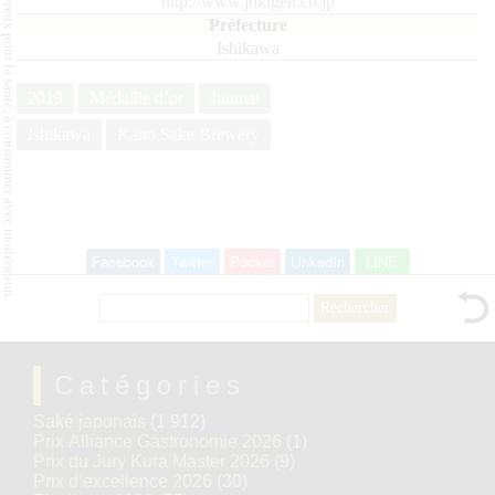
L'abus d'alcool est dangereux pour la santé, à consommer avec modération.
http://www.jokigen.co.jp
Ishikawa
2019
Médaille d’or
Junmai
Ishikawa
Kano Sake Brewery
Facebook
Twitter
Pocket
LinkedIn
LINE
Rechercher :
Catégories
Saké japonais
(1 912)
Prix Alliance Gastronomie 2026
(1)
Prix du Jury Kura Master 2026
(9)
Prix d’excellence 2026
(30)