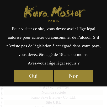
Kura Master Paris
Recherche
Kuramoto
Points de vente
Fr
日
Pour visiter ce site, vous devez avoir l’âge légal
an
本
Jyokigen Junmai-shu
autorisé pour acheter ou consommer de l’alcool. S’il
n’existe pas de législation à cet égard dans votre pays,
çai
語
vous devez être âgé de 18 ans ou moins.
Avez-vous l'âge légal requis ?
Junmai : Médaille d’Or 2019
s
Oui
Non
Jyokigen Junmai-shu
常きげん 純米酒
Kano Sake Brewery Co.,Ltd.