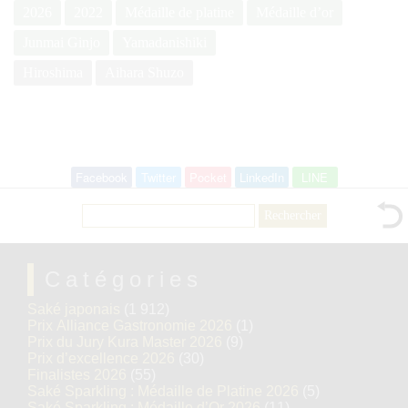
2026
2022
Médaille de platine
Médaille d’or
Junmai Ginjo
Yamadanishiki
Hiroshima
Aihara Shuzo
Facebook
Twitter
Pocket
LinkedIn
LINE
Rechercher :
Catégories
Saké japonais
(1 912)
Prix Alliance Gastronomie 2026
(1)
Prix du Jury Kura Master 2026
(9)
Prix d’excellence 2026
(30)
Finalistes 2026
(55)
Saké Sparkling : Médaille de Platine 2026
(5)
Saké Sparkling : Médaille d’Or 2026
(11)