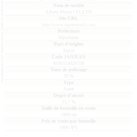
L'abus d'alcool est dangereux pour la santé, à consommer avec modération.
Aihara Shuzo CO.,LTD
http://www.ugonotsuki.com
Hiroshima
Japon
4936354026556
55
%
Autre
15.7
%
1800
ml
1900 JPY