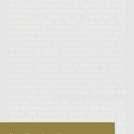
Junmai
(103)
Junmai Ginjo
(337)
Junmai Daiginjo
(682)
Daiginjo
(65)
Genshu
(170)
Nigori
(12)
Sparkling
(69)
Kijoshu
(26)
Koshu
(64)
Kimoto
(80)
Yamahaï
(64)
Bodaïmoto
(4)
Mizumoto
(3)
Sokujomoto
(34)
Sankiamazakemoto
(2)
Saké élevé en fût
(2)
Yamadanishiki
(571)
Omachi
(102)
Dewasansan
(19)
Gohyakumangoku
(93)
Miyamanishiki
(65)
Saké vieilli
à long terme
(10)
Shochu de patate
(73)
Shochu de riz
(42)
Shochu d'orge
(59)
Shochu de sucre brun
(17)
Shochu de sarrasin
(2)
Kasutori Shochu
(11)
Shochu
de carotte
(2)
Shochu de sésame
(2)
Shochu aux
marrons
(1)
Awamori
(26)
Liqueur à base d'Awamori
(1)
Liqueur blanche
(1)
Shochu mélangé
(4)
Shochu
aromatisés
(1)
Shochu variés
(1)
Vieillis en fût
(32)
Spiritueux
(11)
Umeshu
(80)
Jōryū umeshu
(16)
Jōzō
umeshu
(33)
Honkaku shochu umeshu
(13)
Base
mixed umeshu
(6)
Blend umeshu
(13)
Agrumes
(7)
Yuzu
(7)
Vin blanc
(14)
Vin rouge
(3)
Kōshū
(14)
Muscat Bailey A
(3)
Hokkaido
(13)
Aomori
(44)
Iwate
(41)
Miyagi
(128)
Akita
(65)
Yamagata
(83)
Fukushima
(49)
Ibaraki
(32)
Tochigi
(39)
Gunma
(37)
Saitama
(21)
Chiba
(35)
Tokyo
(45)
Kanagawa
(42)
Niigata
(97)
Toyama
(39)
Ishikawa
(46)
Fukui
(46)
Yamanashi
(36)
Nagano
(88)
Gifu
(83)
Shizuoka
(59)
Aichi
(23)
Mie
(67)
Shiga
(26)