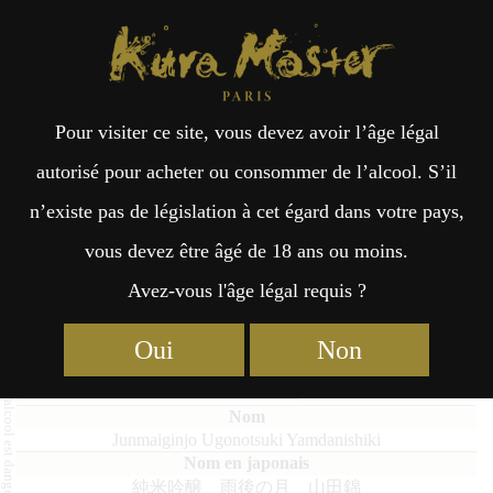
Kura Master Paris
Recherche
Kuramoto
Points de vente
Fr
日
Pour visiter ce site, vous devez avoir l’âge légal
an
本
Junmaiginjo Ugonotsuki
autorisé pour acheter ou consommer de l’alcool. S’il
Yamdanishiki
n’existe pas de législation à cet égard dans votre pays,
çai
語
vous devez être âgé de 18 ans ou moins.
Avez-vous l'âge légal requis ?
s
Junmai (51 – 65%) Médaille d’Or 2026
Oui
Non
Junmai : Médaille de Platine 2022
Junmaiginjo Ugonotsuki Yamdanishiki
純米吟醸 雨後の月 山田錦