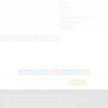
60
%
Genshu
14.0
%
Yamadanishiki
100
720, 1800
ml
1950 JPY
Junmai
Genshu
Yamadanishiki
Facebook
Twitter
Pocket
LinkedIn
LINE
Rechercher :
Saké Sparkling : Médaille d’Or 2020
(9)
Riz Yamada-Nishiki : Médaille de Platine 2020
(3)
Riz Yamada-Nishiki : Médaille d’Or 2020
(15)