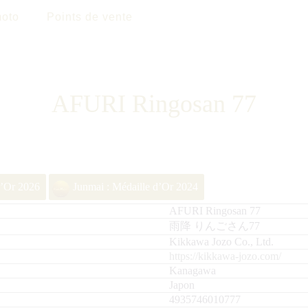
oto
Points de vente
AFURI Ringosan 77
d’Or 2026
Junmai : Médaille d’Or 2024
AFURI Ringosan 77
雨降 りんごさん77
Kikkawa Jozo Co., Ltd.
https://kikkawa-jozo.com/
Kanagawa
Japon
4935746010777