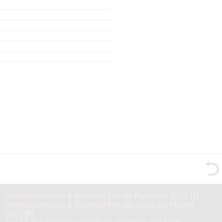
Honkaku-shochu & Awamori Prix du Président 2022
(1)
Honkaku-shochu & Awamori Prix du Jury Kura Master
2022
(8)