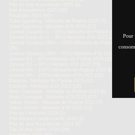
Prix du Jury Kura Master 2025
(8)
Prix d'excellence 2025
(30)
Finalistes 2025
(50)
Saké Sparkling : Médaille de Platine 2025
(7)
Saké Sparkling : Médaille d’Or 2025
(12)
Junmai Daiginjo (1 – 35%) Médaille de Platine 2025
(14)
Pour 
Junmai Daiginjo (1 – 35%) Médaille d’Or 2025
(27)
Junmai Daiginjo (36% – 50%) Médaille de Platine 2025
consomm
(35)
Junmai Daiginjo (36% – 50%) Médaille d’Or 2025
(69)
Junmai (51 – 65%) Médaille de Platine 2025
(35)
Junmai (51 – 65%) Médaille d’Or 2025
(70)
Junmai (66 – 100%) Médaille de Platine 2025
(6)
Junmai (66 – 100%) Médaille d’Or 2025
(10)
Daiginjo : Médaille de Platine 2025
(11)
Daiginjo : Médaille d’Or 2025
(18)
Moto Classique : Médaille de Platine 2025
(8)
Moto Classique : Médaille d’Or 2025
(17)
Sakés Vieillis : Médaille de Platine 2025
(7)
Sakés Vieillis : Médaille d’Or 2025
(12)
Prix du Président 2024
(1)
Prix Alliance Gastronomie 2024
(1)
Prix du Jury Kura Master 2024
(6)
Top 24 des Sakés 2024
(24)
Finalistes 2024
(40)