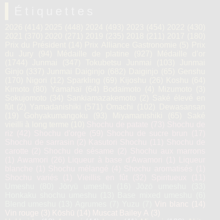
Étiquettes
2026
(414)
2025
(448)
2024
(493)
2023
(454)
2022
(430)
2021
(370)
2020
(271)
2019
(235)
2018
(211)
2017
(180)
Prix du Président
(14)
Prix Alliance Gastronomie
(5)
Prix
du Jury
(94)
Médaille de platine
(927)
Médaille d’or
(1744)
Junmai
(347)
Tokubetsu Junmai
(103)
Junmai
Ginjo
(337)
Junmai Daiginjo
(682)
Daiginjo
(65)
Genshu
(170)
Nigori
(12)
Sparkling
(69)
Kijoshu
(26)
Koshu
(64)
Kimoto
(80)
Yamahaï
(64)
Bodaïmoto
(4)
Mizumoto
(3)
Sokujomoto
(34)
Sankiamazakemoto
(2)
Saké élevé en
fût
(2)
Yamadanishiki
(571)
Omachi
(102)
Dewasansan
(19)
Gohyakumangoku
(93)
Miyamanishiki
(65)
Saké
vieilli à long terme
(10)
Shochu de patate
(73)
Shochu de
riz
(42)
Shochu d'orge
(59)
Shochu de sucre brun
(17)
Shochu de sarrasin
(2)
Kasutori Shochu
(11)
Shochu de
carotte
(2)
Shochu de sésame
(2)
Shochu aux marrons
(1)
Awamori
(26)
Liqueur à base d'Awamori
(1)
Liqueur
blanche
(1)
Shochu mélangé
(4)
Shochu aromatisés
(1)
Shochu variés
(1)
Vieillis en fût
(32)
Spiritueux
(11)
Umeshu
(80)
Jōryū umeshu
(16)
Jōzō umeshu
(33)
Honkaku shochu umeshu
(13)
Base mixed umeshu
(6)
Blend umeshu
(13)
Agrumes
(7)
Yuzu
(7)
Vin blanc
(14)
Vin rouge
(3)
Kōshū
(14)
Muscat Bailey A
(3)