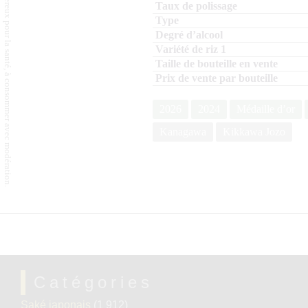
L'abus d'alcool est dangereux pour la santé, à consommer avec modération.
2026
2024
Médaille d’or
Kanagawa
Kikkawa Jozo
Catégories
Saké japonais
(1 912)