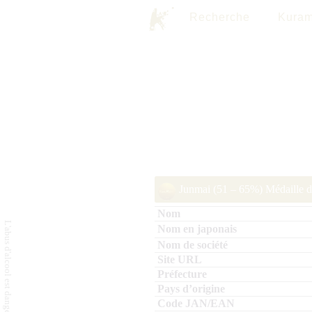
Recherche
Kuram
Junmai (51 – 65%) Médaille 