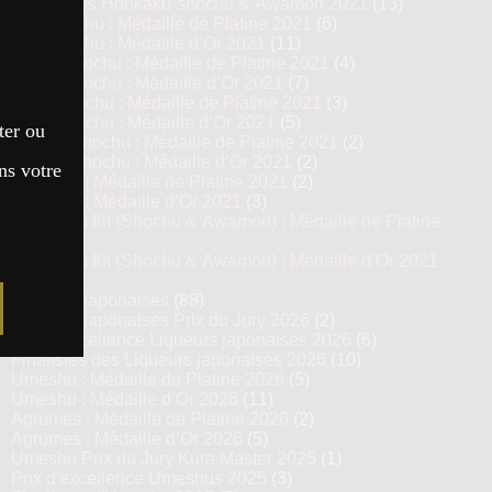
Top 13 des Honkaku-shochu & Awamori 2021
(13)
Imo Shochu : Médaille de Platine 2021
(6)
Imo Shochu : Médaille d’Or 2021
(11)
Kome Shochu : Médaille de Platine 2021
(4)
Kome Shochu : Médaille d’Or 2021
(7)
Mugi Shochu : Médaille de Platine 2021
(3)
Mugi Shochu : Médaille d’Or 2021
(5)
ter ou
Kokuto Shochu : Médaille de Platine 2021
(2)
Kokuto Shochu : Médaille d’Or 2021
(2)
ns votre
Awamori : Médaille de Platine 2021
(2)
Awamori : Médaille d’Or 2021
(3)
Vieillis en fût (Shochu & Awamori) : Médaille de Platine
2021
(3)
Vieillis en fût (Shochu & Awamori) : Médaille d’Or 2021
(6)
Liqueurs japonaises
(88)
Liqueurs japonaises Prix du Jury 2026
(2)
Prix d’excellence Liqueurs japonaises 2026
(6)
Finalistes des Liqueurs japonaises 2026
(10)
Umeshu : Médaille de Platine 2026
(5)
Umeshu : Médaille d’Or 2026
(11)
Agrumes : Médaille de Platine 2026
(2)
Agrumes : Médaille d’Or 2026
(5)
Umeshu Prix du Jury Kura Master 2025
(1)
Prix d'excellence Umeshus 2025
(3)