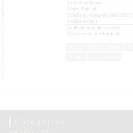
L'abus d'alcool est dangereux pour la santé, à consommer avec modération.
2022
Médaille de platine
Ju
Nagano
Endo Brewery
Catégories
Saké japonais
(1 912)