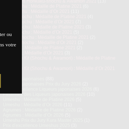
Top 13 des Honkaku-shochu & Awamori 2021
(13)
Imo Shochu : Médaille de Platine 2021
(6)
Imo Shochu : Médaille d’Or 2021
(11)
Kome Shochu : Médaille de Platine 2021
(4)
Kome Shochu : Médaille d’Or 2021
(7)
Mugi Shochu : Médaille de Platine 2021
(3)
Mugi Shochu : Médaille d’Or 2021
(5)
ter ou
Kokuto Shochu : Médaille de Platine 2021
(2)
Kokuto Shochu : Médaille d’Or 2021
(2)
ns votre
Awamori : Médaille de Platine 2021
(2)
Awamori : Médaille d’Or 2021
(3)
Vieillis en fût (Shochu & Awamori) : Médaille de Platine
2021
(3)
Vieillis en fût (Shochu & Awamori) : Médaille d’Or 2021
(6)
Liqueurs japonaises
(88)
Liqueurs japonaises Prix du Jury 2026
(2)
Prix d’excellence Liqueurs japonaises 2026
(6)
Finalistes des Liqueurs japonaises 2026
(10)
Umeshu : Médaille de Platine 2026
(5)
Umeshu : Médaille d’Or 2026
(11)
Agrumes : Médaille de Platine 2026
(2)
Agrumes : Médaille d’Or 2026
(5)
Umeshu Prix du Jury Kura Master 2025
(1)
Prix d'excellence Umeshus 2025
(3)