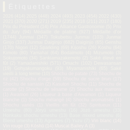
Étiquettes
2026
(414)
2025
(448)
2024
(493)
2023
(454)
2022
(430)
2021
(370)
2020
(271)
2019
(235)
2018
(211)
2017
(180)
Prix du Président
(14)
Prix Alliance Gastronomie
(5)
Prix
du Jury
(94)
Médaille de platine
(927)
Médaille d’or
(1744)
Junmai
(347)
Tokubetsu Junmai
(103)
Junmai
Ginjo
(337)
Junmai Daiginjo
(682)
Daiginjo
(65)
Genshu
(170)
Nigori
(12)
Sparkling
(69)
Kijoshu
(26)
Koshu
(64)
Kimoto
(80)
Yamahaï
(64)
Bodaïmoto
(4)
Mizumoto
(3)
Sokujomoto
(34)
Sankiamazakemoto
(2)
Saké élevé en
fût
(2)
Yamadanishiki
(571)
Omachi
(102)
Dewasansan
(19)
Gohyakumangoku
(93)
Miyamanishiki
(65)
Saké
vieilli à long terme
(10)
Shochu de patate
(73)
Shochu de
riz
(42)
Shochu d'orge
(59)
Shochu de sucre brun
(17)
Shochu de sarrasin
(2)
Kasutori Shochu
(11)
Shochu de
carotte
(2)
Shochu de sésame
(2)
Shochu aux marrons
(1)
Awamori
(26)
Liqueur à base d'Awamori
(1)
Liqueur
blanche
(1)
Shochu mélangé
(4)
Shochu aromatisés
(1)
Shochu variés
(1)
Vieillis en fût
(32)
Spiritueux
(11)
Umeshu
(80)
Jōryū umeshu
(16)
Jōzō umeshu
(33)
Honkaku shochu umeshu
(13)
Base mixed umeshu
(6)
Blend umeshu
(13)
Agrumes
(7)
Yuzu
(7)
Vin blanc
(14)
Vin rouge
(3)
Kōshū
(14)
Muscat Bailey A
(3)