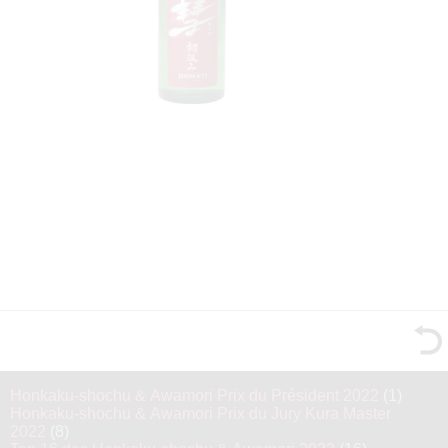
Honkaku-shochu & Awamori Prix du Président 2022
(1)
Honkaku-shochu & Awamori Prix du Jury Kura Master
2022
(8)