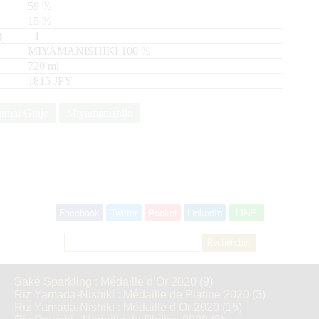
59
%
15
%
+1
MIYAMANISHIKI
100
720
ml
1815 JPY
nmai Ginjo
Miyamanishiki
Facebook
Twitter
Pocket
LinkedIn
LINE
Rechercher :
Saké Sparkling : Médaille d’Or 2020
(9)
Riz Yamada-Nishiki : Médaille de Platine 2020
(3)
Riz Yamada-Nishiki : Médaille d’Or 2020
(15)