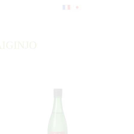
Fr
日
an
本
IGINJO
çai
語
s