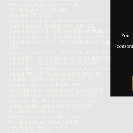
Prix du Jury Kura Master 2025
(8)
Prix d'excellence 2025
(30)
Finalistes 2025
(50)
Saké Sparkling : Médaille de Platine 2025
(7)
Saké Sparkling : Médaille d’Or 2025
(12)
Junmai Daiginjo (1 – 35%) Médaille de Platine 2025
(14)
Pour 
Junmai Daiginjo (1 – 35%) Médaille d’Or 2025
(27)
Junmai Daiginjo (36% – 50%) Médaille de Platine 2025
consomm
(35)
Junmai Daiginjo (36% – 50%) Médaille d’Or 2025
(69)
Junmai (51 – 65%) Médaille de Platine 2025
(35)
Junmai (51 – 65%) Médaille d’Or 2025
(70)
Junmai (66 – 100%) Médaille de Platine 2025
(6)
Junmai (66 – 100%) Médaille d’Or 2025
(10)
Daiginjo : Médaille de Platine 2025
(11)
Daiginjo : Médaille d’Or 2025
(18)
Moto Classique : Médaille de Platine 2025
(8)
Moto Classique : Médaille d’Or 2025
(17)
Sakés Vieillis : Médaille de Platine 2025
(7)
Sakés Vieillis : Médaille d’Or 2025
(12)
Prix du Président 2024
(1)
Prix Alliance Gastronomie 2024
(1)
Prix du Jury Kura Master 2024
(6)
Top 24 des Sakés 2024
(24)
Finalistes 2024
(40)