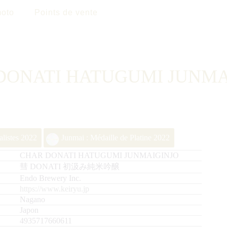
oto
Points de vente
DONATI HATUGUMI JUNMA
alistes 2022
Junmai : Médaille de Platine 2022
CHAR DONATI HATUGUMI JUNMAIGINJO
彗 DONATI 初汲み純米吟醸
Endo Brewery Inc.
https://www.keiryu.jp
Nagano
Japon
4935717660611