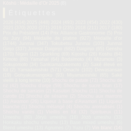
Kōshū : Médaille d’Or 2025
(8)
Étiquettes
2026
(414)
2025
(448)
2024
(493)
2023
(454)
2022
(430)
2021
(370)
2020
(271)
2019
(235)
2018
(211)
2017
(180)
Prix du Président
(14)
Prix Alliance Gastronomie
(5)
Prix
du Jury
(94)
Médaille de platine
(927)
Médaille d’or
(1744)
Junmai
(347)
Tokubetsu Junmai
(103)
Junmai
Ginjo
(337)
Junmai Daiginjo
(682)
Daiginjo
(65)
Genshu
(170)
Nigori
(12)
Sparkling
(69)
Kijoshu
(26)
Koshu
(64)
Kimoto
(80)
Yamahaï
(64)
Bodaïmoto
(4)
Mizumoto
(3)
Sokujomoto
(34)
Sankiamazakemoto
(2)
Saké élevé en
fût
(2)
Yamadanishiki
(571)
Omachi
(102)
Dewasansan
(19)
Gohyakumangoku
(93)
Miyamanishiki
(65)
Saké
vieilli à long terme
(10)
Shochu de patate
(73)
Shochu de
riz
(42)
Shochu d'orge
(59)
Shochu de sucre brun
(17)
Shochu de sarrasin
(2)
Kasutori Shochu
(11)
Shochu de
carotte
(2)
Shochu de sésame
(2)
Shochu aux marrons
(1)
Awamori
(26)
Liqueur à base d'Awamori
(1)
Liqueur
blanche
(1)
Shochu mélangé
(4)
Shochu aromatisés
(1)
Shochu variés
(1)
Vieillis en fût
(32)
Spiritueux
(11)
Umeshu
(80)
Jōryū umeshu
(16)
Jōzō umeshu
(33)
Honkaku shochu umeshu
(13)
Base mixed umeshu
(6)
Blend umeshu
(13)
Agrumes
(7)
Yuzu
(7)
Vin blanc
(14)