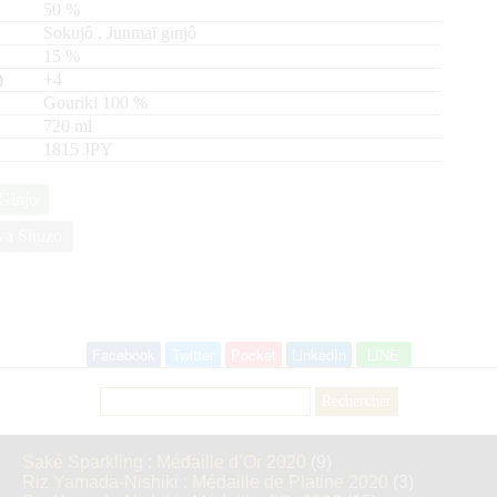
50
%
Sokujô
,
Junmaï ginjô
15
%
+4
Gouriki
100
720
ml
1815 JPY
Ginjo
wa Shuzo
Facebook
Twitter
Pocket
LinkedIn
LINE
Rechercher :
Saké Sparkling : Médaille d’Or 2020
(9)
Riz Yamada-Nishiki : Médaille de Platine 2020
(3)