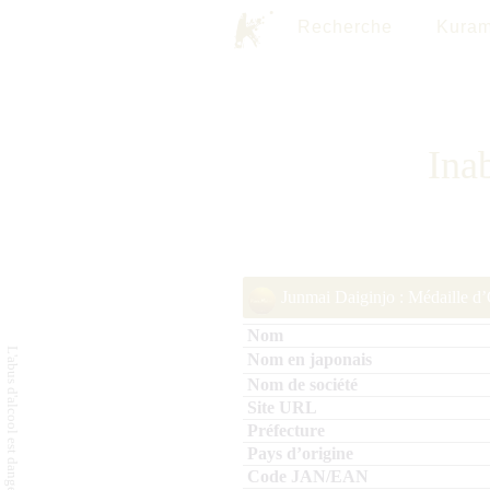
Recherche
Kuram
Ina
Junmai Daiginjo : Médaille d