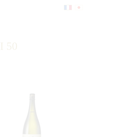
Fr
日
an
本
I 50
çai
語
s