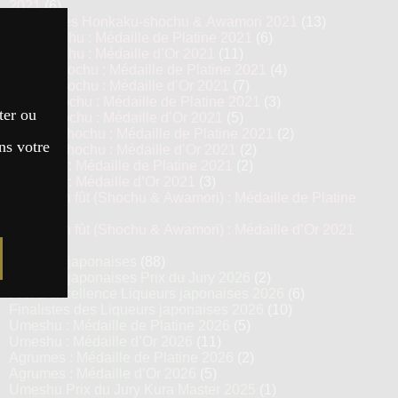
2021
(6)
Top 13 des Honkaku-shochu & Awamori 2021
(13)
Imo Shochu : Médaille de Platine 2021
(6)
Imo Shochu : Médaille d’Or 2021
(11)
Kome Shochu : Médaille de Platine 2021
(4)
Kome Shochu : Médaille d’Or 2021
(7)
Mugi Shochu : Médaille de Platine 2021
(3)
ter ou
Mugi Shochu : Médaille d’Or 2021
(5)
Kokuto Shochu : Médaille de Platine 2021
(2)
ns votre
Kokuto Shochu : Médaille d’Or 2021
(2)
Awamori : Médaille de Platine 2021
(2)
Awamori : Médaille d’Or 2021
(3)
Vieillis en fût (Shochu & Awamori) : Médaille de Platine
2021
(3)
Vieillis en fût (Shochu & Awamori) : Médaille d’Or 2021
(6)
Liqueurs japonaises
(88)
Liqueurs japonaises Prix du Jury 2026
(2)
Prix d’excellence Liqueurs japonaises 2026
(6)
Finalistes des Liqueurs japonaises 2026
(10)
Umeshu : Médaille de Platine 2026
(5)
Umeshu : Médaille d’Or 2026
(11)
Agrumes : Médaille de Platine 2026
(2)
Agrumes : Médaille d’Or 2026
(5)
Umeshu Prix du Jury Kura Master 2025
(1)