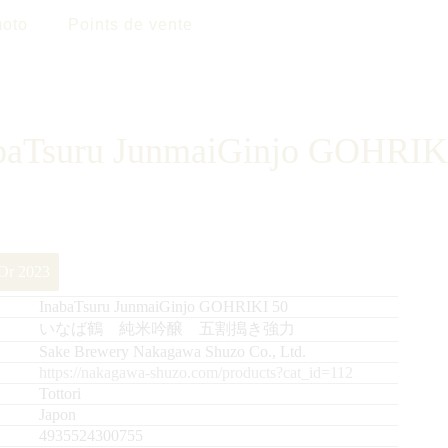
oto
Points de vente
baTsuru JunmaiGinjo GOHRIK
’Or 2023
InabaTsuru JunmaiGinjo GOHRIKI 50
いなば鶴 純米吟醸 五割搗き強力
Sake Brewery Nakagawa Shuzo Co., Ltd.
https://nakagawa-shuzo.com/products?cat_id=112
Tottori
Japon
4935524300755