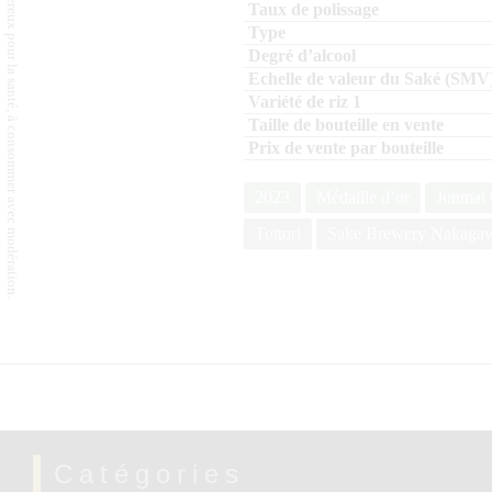
L'abus d'alcool est dangereux pour la santé, à consommer avec modération.
2023
Médaille d’or
Junmai 
Tottori
Sake Brewery Nakaga
Catégories