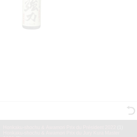
Honkaku-shochu & Awamori Prix du Président 2022
(1)
Honkaku-shochu & Awamori Prix du Jury Kura Master