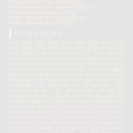
Vins japonais Prix du Jury 2025
(1)
Prix d'excellence vins japonais 2025
(3)
Finalistes vins japonais 2025
(4)
Kōshū : Médaille de Platine 2025
(3)
Kōshū : Médaille d’Or 2025
(8)
Étiquettes
2026
(414)
2025
(448)
2024
(493)
2023
(454)
2022
(430)
2021
(370)
2020
(271)
2019
(235)
2018
(211)
2017
(180)
Prix du Président
(14)
Prix Alliance
Gastronomie
(5)
Prix du Jury
(94)
Médaille de platine
(927)
Médaille d’or
(1744)
Junmai
(347)
Tokubetsu
Junmai
(103)
Junmai Ginjo
(337)
Junmai Daiginjo
(682)
Daiginjo
(65)
Genshu
(170)
Nigori
(12)
Sparkling
(69)
Kijoshu
(26)
Koshu
(64)
Kimoto
(80)
Yamahaï
(64)
Bodaïmoto
(4)
Mizumoto
(3)
Sokujomoto
(34)
Sankiamazakemoto
(2)
Saké élevé en fût
(2)
Yamadanishiki
(571)
Omachi
(102)
Dewasansan
(19)
Gohyakumangoku
(93)
Miyamanishiki
(65)
Saké vieilli
à long terme
(10)
Shochu de patate
(73)
Shochu de riz
(42)
Shochu d'orge
(59)
Shochu de sucre brun
(17)
Shochu de sarrasin
(2)
Kasutori Shochu
(11)
Shochu
de carotte
(2)
Shochu de sésame
(2)
Shochu aux
marrons
(1)
Awamori
(26)
Liqueur à base d'Awamori