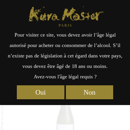
Kura Master Paris
Recherche
Kuramoto
Points de vente
Fr
日
Pour visiter ce site, vous devez avoir l’âge légal
an
本
Saga Junmaiginjo
autorisé pour acheter ou consommer de l’alcool. S’il
n’existe pas de législation à cet égard dans votre pays,
çai
語
vous devez être âgé de 18 ans ou moins.
Avez-vous l'âge légal requis ?
Junmai : Médaille d’Or 2024
s
Oui
Non