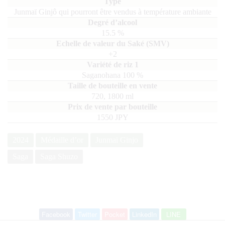
Junmaï Ginjô qui pourront être vendus à température ambiante
15.5
%
+2
Saganohana
100
720, 1800
ml
1550 JPY
2024
Médaille d’or
Junmai Ginjo
Saga
Saga Shuzo
Facebook
Twitter
Pocket
LinkedIn
LINE