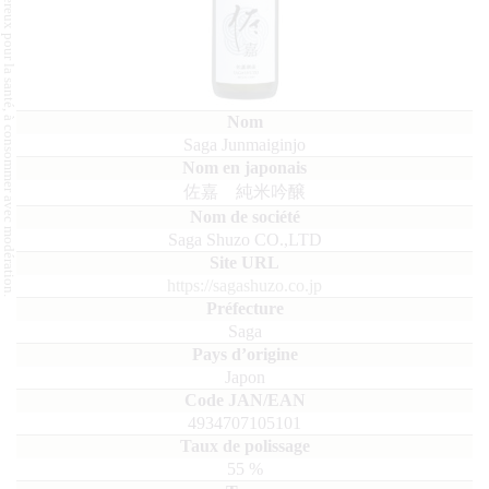
L'abus d'alcool est dangereux pour la santé, à consommer avec modération.
Saga Junmaiginjo
佐嘉 純米吟醸
Saga Shuzo CO.,LTD
https://sagashuzo.co.jp
Saga
Japon
4934707105101
55
%