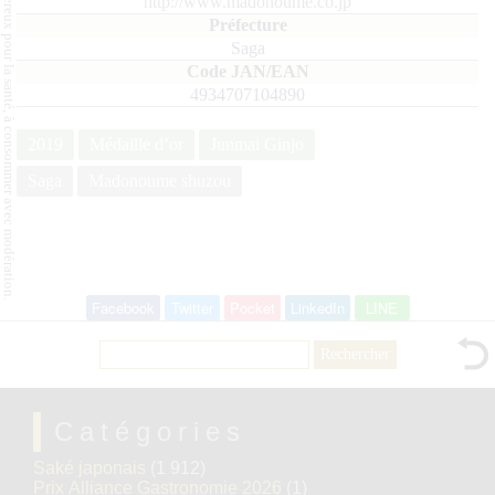
L'abus d'alcool est dangereux pour la santé, à consommer avec modération.
http://www.madonoume.co.jp
Saga
4934707104890
2019
Médaille d’or
Junmai Ginjo
Saga
Madonoume shuzou
Facebook
Twitter
Pocket
LinkedIn
LINE
Rechercher :
Catégories
Saké japonais
(1 912)
Prix Alliance Gastronomie 2026
(1)