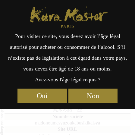
Kura Master Paris
Recherche
Kuramoto
Points de vente
Fr
日
Pour visiter ce site, vous devez avoir l’âge légal
an
本
Junmai ginjo reKKi
autorisé pour acheter ou consommer de l’alcool. S’il
n’existe pas de législation à cet égard dans votre pays,
çai
語
vous devez être âgé de 18 ans ou moins.
Avez-vous l'âge légal requis ?
Junmai : Médaille d’Or 2019
s
Oui
Non
Junmai ginjo reKKi
純米吟醸 歴
madonoumesyuzoukabusikikaisya