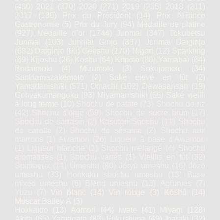
(430)
2021
(370)
2020
(271)
2019
(235)
2018
(211)
2017
(180)
Prix du Président
(14)
Prix Alliance
Gastronomie
(5)
Prix du Jury
(94)
Médaille de platine
(927)
Médaille d’or
(1744)
Junmai
(347)
Tokubetsu
Junmai
(103)
Junmai Ginjo
(337)
Junmai Daiginjo
(682)
Daiginjo
(65)
Genshu
(170)
Nigori
(12)
Sparkling
(69)
Kijoshu
(26)
Koshu
(64)
Kimoto
(80)
Yamahaï
(64)
Bodaïmoto
(4)
Mizumoto
(3)
Sokujomoto
(34)
Sankiamazakemoto
(2)
Saké élevé en fût
(2)
Yamadanishiki
(571)
Omachi
(102)
Dewasansan
(19)
Gohyakumangoku
(93)
Miyamanishiki
(65)
Saké vieilli
à long terme
(10)
Shochu de patate
(73)
Shochu de riz
(42)
Shochu d'orge
(59)
Shochu de sucre brun
(17)
Shochu de sarrasin
(2)
Kasutori Shochu
(11)
Shochu
de carotte
(2)
Shochu de sésame
(2)
Shochu aux
marrons
(1)
Awamori
(26)
Liqueur à base d'Awamori
(1)
Liqueur blanche
(1)
Shochu mélangé
(4)
Shochu
aromatisés
(1)
Shochu variés
(1)
Vieillis en fût
(32)
Spiritueux
(11)
Umeshu
(80)
Jōryū umeshu
(16)
Jōzō
umeshu
(33)
Honkaku shochu umeshu
(13)
Base
mixed umeshu
(6)
Blend umeshu
(13)
Agrumes
(7)
Yuzu
(7)
Vin blanc
(14)
Vin rouge
(3)
Kōshū
(14)
Muscat Bailey A
(3)
Hokkaido
(13)
Aomori
(44)
Iwate
(41)
Miyagi
(128)
Akita
(65)
Yamagata
(83)
Fukushima
(49)
Ibaraki
(32)