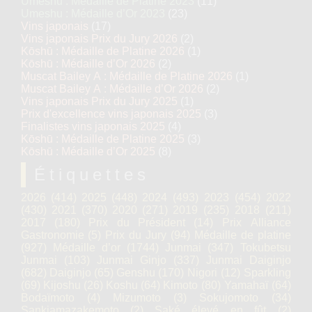
Umeshu : Médaille de Platine 2023
(11)
Umeshu : Médaille d’Or 2023
(23)
Vins japonais
(17)
Vins japonais Prix du Jury 2026
(2)
Kōshū : Médaille de Platine 2026
(1)
Kōshū : Médaille d’Or 2026
(2)
Muscat Bailey A : Médaille de Platine 2026
(1)
Muscat Bailey A : Médaille d’Or 2026
(2)
Vins japonais Prix du Jury 2025
(1)
Prix d'excellence vins japonais 2025
(3)
Finalistes vins japonais 2025
(4)
Kōshū : Médaille de Platine 2025
(3)
Kōshū : Médaille d’Or 2025
(8)
Étiquettes
2026
(414)
2025
(448)
2024
(493)
2023
(454)
2022
(430)
2021
(370)
2020
(271)
2019
(235)
2018
(211)
2017
(180)
Prix du Président
(14)
Prix Alliance
Gastronomie
(5)
Prix du Jury
(94)
Médaille de platine
(927)
Médaille d’or
(1744)
Junmai
(347)
Tokubetsu
Junmai
(103)
Junmai Ginjo
(337)
Junmai Daiginjo
(682)
Daiginjo
(65)
Genshu
(170)
Nigori
(12)
Sparkling
(69)
Kijoshu
(26)
Koshu
(64)
Kimoto
(80)
Yamahaï
(64)
Bodaïmoto
(4)
Mizumoto
(3)
Sokujomoto
(34)
Sankiamazakemoto
(2)
Saké élevé en fût
(2)