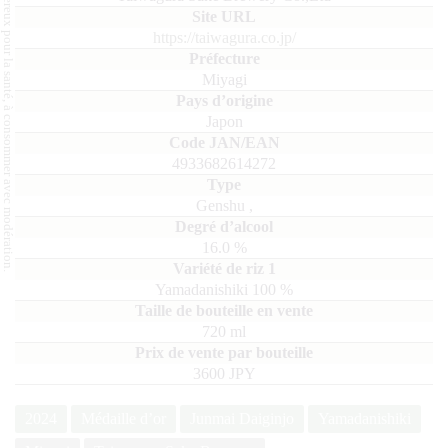
L'abus d'alcool est dangereux pour la santé, à consommer avec modération.
https://taiwagura.co.jp/
Miyagi
Japon
4933682614272
Genshu
,
16.0
%
Yamadanishiki
100
720
ml
3600 JPY
2024
Médaille d’or
Junmai Daiginjo
Yamadanishiki