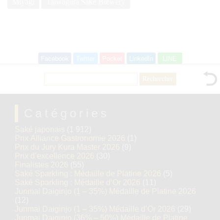
Miyagi
Taiwagura Sake Brewery
Facebook
Twitter
Pocket
LinkedIn
LINE
Rechercher :
Catégories
Saké japonais
(1 912)
Prix Alliance Gastronomie 2026
(1)
Prix du Jury Kura Master 2026
(9)
Prix d’excellence 2026
(30)
Finalistes 2026
(55)
Saké Sparkling : Médaille de Platine 2026
(5)
Saké Sparkling : Médaille d’Or 2026
(11)
Junmai Daiginjo (1 – 35%) Médaille de Platine 2026
(12)
Junmai Daiginjo (1 – 35%) Médaille d’Or 2026
(29)
Junmai Daiginjo (36% – 50%) Médaille de Platine