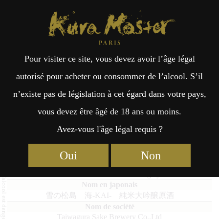
Kura Master Paris
Recherche
Kuramoto
Points de vente
Fr
日
Pour visiter ce site, vous devez avoir l’âge légal
an
本
Yuki no Matsushima KAI Junmai
autorisé pour acheter ou consommer de l’alcool. S’il
Daiginjo Genshu
n’existe pas de législation à cet égard dans votre pays,
çai
語
vous devez être âgé de 18 ans ou moins.
Avez-vous l'âge légal requis ?
s
Junmai Daiginjo : Médaille d’Or 2024
Oui
Non
Yuki no Matsushima KAI Junmai Daiginjo Genshu
雪の松島 海-KAI- 純米大吟醸原酒
Taiwagura Sake Brewery Co.,Ltd