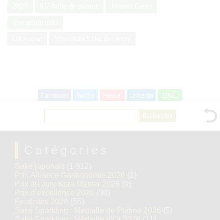
2023
Médaille de platine
Junmai Ginjo
Yamadanishiki
Okayama
Miyashita Sake Brewery
Facebook
Twitter
Pocket
LinkedIn
LINE
Rechercher :
Catégories
Saké japonais
(1 912)
Prix Alliance Gastronomie 2026
(1)
Prix du Jury Kura Master 2026
(9)
Prix d’excellence 2026
(30)
Finalistes 2026
(55)
Saké Sparkling : Médaille de Platine 2026
(5)
Saké Sparkling : Médaille d’Or 2026
(11)