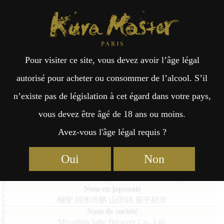
Kura Master Paris
Recherche
Kuramoto
Points de vente
Fr
日
Pour visiter ce site, vous devez avoir l’âge légal
an
本
KIWAMIHIJIRI Junmai Ginjo
autorisé pour acheter ou consommer de l’alcool. S’il
Yamadanishiki Henpeiseimai
n’existe pas de législation à cet égard dans votre pays,
çai
語
vous devez être âgé de 18 ans ou moins.
Avez-vous l'âge légal requis ?
s
Finalistes 2023
Junmai : Médaille de Platine 2023
Oui
Non
KIWAMIHIJIRI Junmai Ginjo Yamadanishiki Henpeiseimai
極聖 純米吟醸 山田錦 扁平精米
Miyashita Sake Brewery Co., Ltd.