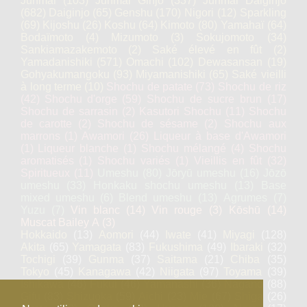
Junmai
(103)
Junmai Ginjo
(337)
Junmai Daiginjo
(682)
Daiginjo
(65)
Genshu
(170)
Nigori
(12)
Sparkling
(69)
Kijoshu
(26)
Koshu
(64)
Kimoto
(80)
Yamahaï
(64)
Bodaïmoto
(4)
Mizumoto
(3)
Sokujomoto
(34)
Sankiamazakemoto
(2)
Saké élevé en fût
(2)
Yamadanishiki
(571)
Omachi
(102)
Dewasansan
(19)
Gohyakumangoku
(93)
Miyamanishiki
(65)
Saké vieilli
à long terme
(10)
Shochu de patate
(73)
Shochu de riz
(42)
Shochu d'orge
(59)
Shochu de sucre brun
(17)
Shochu de sarrasin
(2)
Kasutori Shochu
(11)
Shochu
de carotte
(2)
Shochu de sésame
(2)
Shochu aux
marrons
(1)
Awamori
(26)
Liqueur à base d'Awamori
(1)
Liqueur blanche
(1)
Shochu mélangé
(4)
Shochu
aromatisés
(1)
Shochu variés
(1)
Vieillis en fût
(32)
Spiritueux
(11)
Umeshu
(80)
Jōryū umeshu
(16)
Jōzō
umeshu
(33)
Honkaku shochu umeshu
(13)
Base
mixed umeshu
(6)
Blend umeshu
(13)
Agrumes
(7)
Yuzu
(7)
Vin blanc
(14)
Vin rouge
(3)
Kōshū
(14)
Muscat Bailey A
(3)
Hokkaido
(13)
Aomori
(44)
Iwate
(41)
Miyagi
(128)
Akita
(65)
Yamagata
(83)
Fukushima
(49)
Ibaraki
(32)
Tochigi
(39)
Gunma
(37)
Saitama
(21)
Chiba
(35)
Tokyo
(45)
Kanagawa
(42)
Niigata
(97)
Toyama
(39)
Ishikawa
(46)
Fukui
(46)
Yamanashi
(36)
Nagano
(88)
Gifu
(83)
Shizuoka
(59)
Aichi
(23)
Mie
(67)
Shiga
(26)