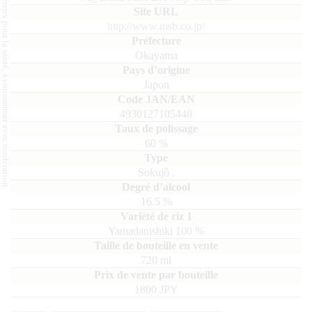
L'abus d'alcool est dangereux pour la santé, à consommer avec modération.
http://www.msb.co.jp/
Okayama
Japon
4930127105448
60
%
Sokujô
,
16.5
%
Yamadanishiki
100
720
ml
1800 JPY