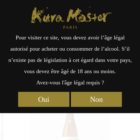
Kura Master Paris
Recherche
Kuramoto
Points de vente
Fr
日
Pour visiter ce site, vous devez avoir l’âge légal
an
本
Ishizuchi Junmai Ginjo Omachi50
autorisé pour acheter ou consommer de l’alcool. S’il
n’existe pas de législation à cet égard dans votre pays,
çai
語
vous devez être âgé de 18 ans ou moins.
Avez-vous l'âge légal requis ?
Junmai Daiginjo : Médaille d’Or 2024
s
Oui
Non