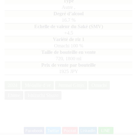
Autre
,
16.7
%
+4.5
Omachi
100
720, 1800
ml
1925 JPY
2024
Médaille d’or
Junmai Ginjo
Omachi
Ehime
Ishizuchi Shuzo
Facebook
Twitter
Pocket
LinkedIn
LINE