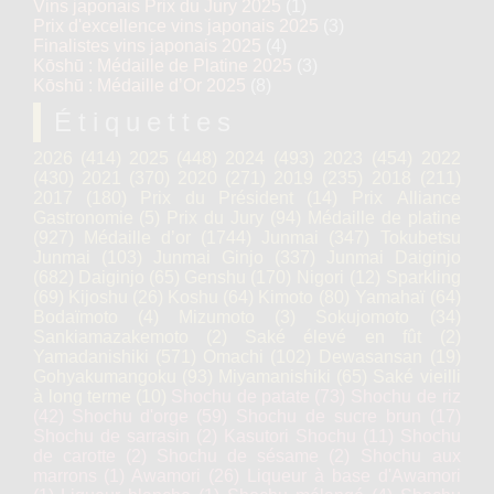
Vins japonais Prix du Jury 2025
(1)
Prix d'excellence vins japonais 2025
(3)
Finalistes vins japonais 2025
(4)
Kōshū : Médaille de Platine 2025
(3)
Kōshū : Médaille d’Or 2025
(8)
Étiquettes
2026
(414)
2025
(448)
2024
(493)
2023
(454)
2022
(430)
2021
(370)
2020
(271)
2019
(235)
2018
(211)
2017
(180)
Prix du Président
(14)
Prix Alliance
Gastronomie
(5)
Prix du Jury
(94)
Médaille de platine
(927)
Médaille d’or
(1744)
Junmai
(347)
Tokubetsu
Junmai
(103)
Junmai Ginjo
(337)
Junmai Daiginjo
(682)
Daiginjo
(65)
Genshu
(170)
Nigori
(12)
Sparkling
(69)
Kijoshu
(26)
Koshu
(64)
Kimoto
(80)
Yamahaï
(64)
Bodaïmoto
(4)
Mizumoto
(3)
Sokujomoto
(34)
Sankiamazakemoto
(2)
Saké élevé en fût
(2)
Yamadanishiki
(571)
Omachi
(102)
Dewasansan
(19)
Gohyakumangoku
(93)
Miyamanishiki
(65)
Saké vieilli
à long terme
(10)
Shochu de patate
(73)
Shochu de riz
(42)
Shochu d'orge
(59)
Shochu de sucre brun
(17)
Shochu de sarrasin
(2)
Kasutori Shochu
(11)
Shochu
de carotte
(2)
Shochu de sésame
(2)
Shochu aux
marrons
(1)
Awamori
(26)
Liqueur à base d'Awamori