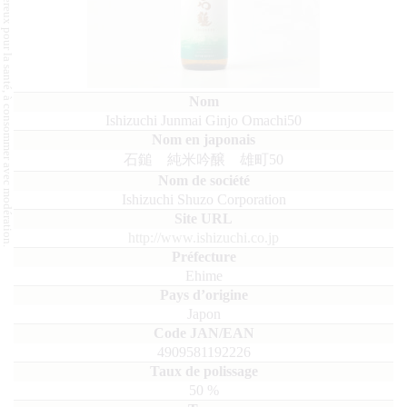
L'abus d'alcool est dangereux pour la santé, à consommer avec modération.
Ishizuchi Junmai Ginjo Omachi50
石鎚 純米吟醸 雄町50
Ishizuchi Shuzo Corporation
http://www.ishizuchi.co.jp
Ehime
Japon
4909581192226
50
%