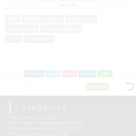
1400 JPY
2022
Médaille de platine
Junmai Ginjo
Yamadanishiki
Gohyakumangoku
Chiba
Iinumahonke
Facebook
Twitter
Pocket
LinkedIn
LINE
Rechercher :
Catégories
Saké japonais
(1 912)
Prix Alliance Gastronomie 2026
(1)
Prix du Jury Kura Master 2026
(9)
Prix d’excellence 2026
(30)