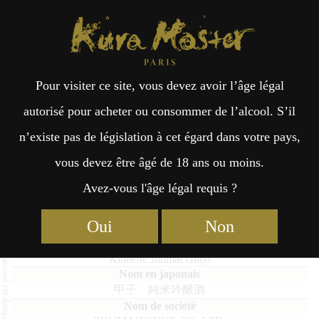
Kura Master Paris
Recherche
Kuramoto
Points de vente
Fr
日
Pour visiter ce site, vous devez avoir l’âge légal
an
本
Kinoene Junmai Ginjo
autorisé pour acheter ou consommer de l’alcool. S’il
n’existe pas de législation à cet égard dans votre pays,
çai
語
vous devez être âgé de 18 ans ou moins.
Avez-vous l'âge légal requis ?
Top 16 des Sakés 2022
Finalistes 2022
s
Junmai : Médaille de Platine 2022
Oui
Non
Kinoene Junmai Ginjo
甲子 純米吟醸酒