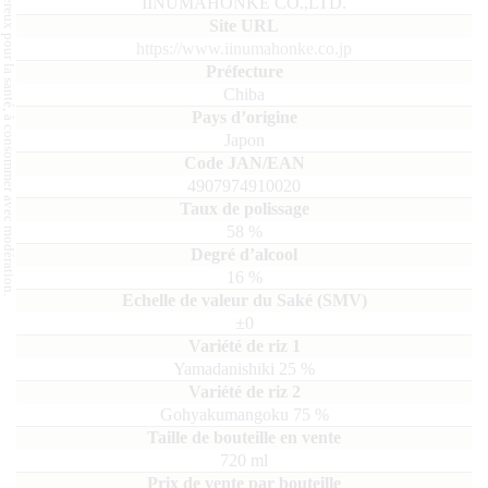
L'abus d'alcool est dangereux pour la santé, à consommer avec modération.
IINUMAHONKE CO.,LTD.
https://www.iinumahonke.co.jp
Chiba
Japon
4907974910020
58
%
16
%
±0
Yamadanishiki
25
Gohyakumangoku
75
720
ml