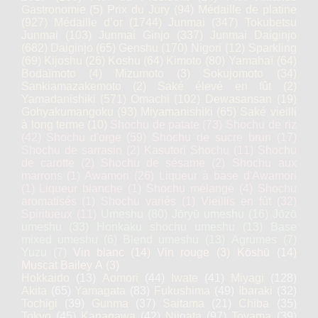
Gastronomie
(5)
Prix du Jury
(94)
Médaille de platine
(927)
Médaille d’or
(1744)
Junmai
(347)
Tokubetsu
Junmai
(103)
Junmai Ginjo
(337)
Junmai Daiginjo
(682)
Daiginjo
(65)
Genshu
(170)
Nigori
(12)
Sparkling
(69)
Kijoshu
(26)
Koshu
(64)
Kimoto
(80)
Yamahaï
(64)
Bodaïmoto
(4)
Mizumoto
(3)
Sokujomoto
(34)
Sankiamazakemoto
(2)
Saké élevé en fût
(2)
Yamadanishiki
(571)
Omachi
(102)
Dewasansan
(19)
Gohyakumangoku
(93)
Miyamanishiki
(65)
Saké vieilli
à long terme
(10)
Shochu de patate
(73)
Shochu de riz
(42)
Shochu d'orge
(59)
Shochu de sucre brun
(17)
Shochu de sarrasin
(2)
Kasutori Shochu
(11)
Shochu
de carotte
(2)
Shochu de sésame
(2)
Shochu aux
marrons
(1)
Awamori
(26)
Liqueur à base d'Awamori
(1)
Liqueur blanche
(1)
Shochu mélangé
(4)
Shochu
aromatisés
(1)
Shochu variés
(1)
Vieillis en fût
(32)
Spiritueux
(11)
Umeshu
(80)
Jōryū umeshu
(16)
Jōzō
umeshu
(33)
Honkaku shochu umeshu
(13)
Base
mixed umeshu
(6)
Blend umeshu
(13)
Agrumes
(7)
Yuzu
(7)
Vin blanc
(14)
Vin rouge
(3)
Kōshū
(14)
Muscat Bailey A
(3)
Hokkaido
(13)
Aomori
(44)
Iwate
(41)
Miyagi
(128)
Akita
(65)
Yamagata
(83)
Fukushima
(49)
Ibaraki
(32)
Tochigi
(39)
Gunma
(37)
Saitama
(21)
Chiba
(35)
Tokyo
(45)
Kanagawa
(42)
Niigata
(97)
Toyama
(39)