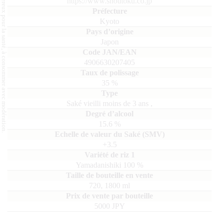
L'abus d'alcool est dangereux pour la santé, à consommer avec modération.
https://www.shoutoku.co.jp
Kyoto
Japon
4906630207405
35
%
Saké vieilli moins de 3 ans
,
15.6
%
+3.5
Yamadanishiki
100
720, 1800
ml
5000 JPY