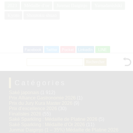
2023
Médaille d’or
Junmai Daiginjo
Yamadanishiki
Kyoto
Shoutoku shuzo
Facebook
Twitter
Pocket
LinkedIn
LINE
Rechercher :
Catégories
Saké japonais
(1 912)
Prix Alliance Gastronomie 2026
(1)
Prix du Jury Kura Master 2026
(9)
Prix d’excellence 2026
(30)
Finalistes 2026
(55)
Saké Sparkling : Médaille de Platine 2026
(5)
Saké Sparkling : Médaille d’Or 2026
(11)
Junmai Daiginjo (1 – 35%) Médaille de Platine 2026