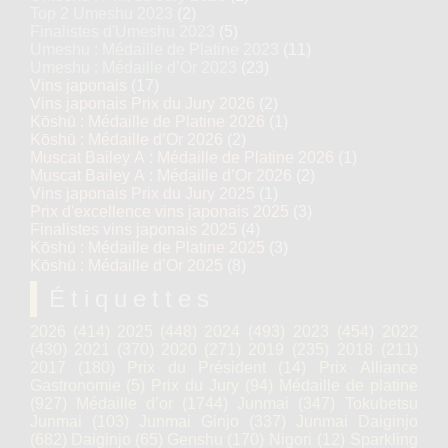
Top 2 Umeshu 2023
(2)
Finalistes d'Umeshu 2023
(5)
Umeshu : Médaille de Platine 2023
(11)
Umeshu : Médaille d’Or 2023
(23)
Vins japonais
(17)
Vins japonais Prix du Jury 2026
(2)
Kōshū : Médaille de Platine 2026
(1)
Kōshū : Médaille d’Or 2026
(2)
Muscat Bailey A : Médaille de Platine 2026
(1)
Muscat Bailey A : Médaille d’Or 2026
(2)
Vins japonais Prix du Jury 2025
(1)
Prix d'excellence vins japonais 2025
(3)
Finalistes vins japonais 2025
(4)
Kōshū : Médaille de Platine 2025
(3)
Kōshū : Médaille d’Or 2025
(8)
Étiquettes
2026
(414)
2025
(448)
2024
(493)
2023
(454)
2022
(430)
2021
(370)
2020
(271)
2019
(235)
2018
(211)
2017
(180)
Prix du Président
(14)
Prix Alliance
Gastronomie
(5)
Prix du Jury
(94)
Médaille de platine
(927)
Médaille d’or
(1744)
Junmai
(347)
Tokubetsu
Junmai
(103)
Junmai Ginjo
(337)
Junmai Daiginjo
(682)
Daiginjo
(65)
Genshu
(170)
Nigori
(12)
Sparkling