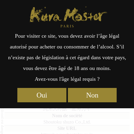
Kura Master Paris
Recherche
Kuramoto
Points de vente
Fr
日
Pour visiter ce site, vous devez avoir l’âge légal
an
本
Junmai Daiginjo Enju Mannen
autorisé pour acheter ou consommer de l’alcool. S’il
n’existe pas de législation à cet égard dans votre pays,
çai
語
vous devez être âgé de 18 ans ou moins.
Avez-vous l'âge légal requis ?
Junmai Daiginjo : Médaille d’Or 2023
s
Oui
Non
Junmai Daiginjo Enju Mannen
純米大吟醸 延寿万年
Shoutoku shuzo Co.,Ltd.