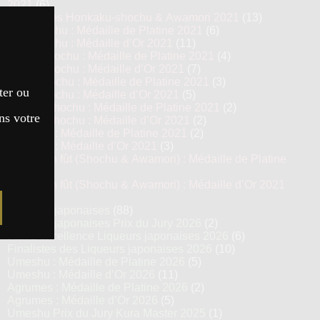
2021
(6)
Top 13 des Honkaku-shochu & Awamori 2021
(13)
Imo Shochu : Médaille de Platine 2021
(6)
Imo Shochu : Médaille d’Or 2021
(11)
Kome Shochu : Médaille de Platine 2021
(4)
Kome Shochu : Médaille d’Or 2021
(7)
Mugi Shochu : Médaille de Platine 2021
(3)
ter ou
Mugi Shochu : Médaille d’Or 2021
(5)
Kokuto Shochu : Médaille de Platine 2021
(2)
ns votre
Kokuto Shochu : Médaille d’Or 2021
(2)
Awamori : Médaille de Platine 2021
(2)
Awamori : Médaille d’Or 2021
(3)
Vieillis en fût (Shochu & Awamori) : Médaille de Platine
2021
(3)
Vieillis en fût (Shochu & Awamori) : Médaille d’Or 2021
(6)
Liqueurs japonaises
(88)
Liqueurs japonaises Prix du Jury 2026
(2)
Prix d’excellence Liqueurs japonaises 2026
(6)
Finalistes des Liqueurs japonaises 2026
(10)
Umeshu : Médaille de Platine 2026
(5)
Umeshu : Médaille d’Or 2026
(11)
Agrumes : Médaille de Platine 2026
(2)
Agrumes : Médaille d’Or 2026
(5)
Umeshu Prix du Jury Kura Master 2025
(1)