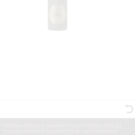
Honkaku-shochu & Awamori Prix du Président 2022
(1)
Honkaku-shochu & Awamori Prix du Jury Kura Master