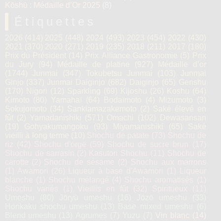
Kōshū : Médaille d’Or 2025
(8)
Étiquettes
2026
(414)
2025
(448)
2024
(493)
2023
(454)
2022
(430)
2021
(370)
2020
(271)
2019
(235)
2018
(211)
2017
(180)
Prix du Président
(14)
Prix Alliance Gastronomie
(5)
Prix
du Jury
(94)
Médaille de platine
(927)
Médaille d’or
(1744)
Junmai
(347)
Tokubetsu Junmai
(103)
Junmai
Ginjo
(337)
Junmai Daiginjo
(682)
Daiginjo
(65)
Genshu
(170)
Nigori
(12)
Sparkling
(69)
Kijoshu
(26)
Koshu
(64)
Kimoto
(80)
Yamahaï
(64)
Bodaïmoto
(4)
Mizumoto
(3)
Sokujomoto
(34)
Sankiamazakemoto
(2)
Saké élevé en
fût
(2)
Yamadanishiki
(571)
Omachi
(102)
Dewasansan
(19)
Gohyakumangoku
(93)
Miyamanishiki
(65)
Saké
vieilli à long terme
(10)
Shochu de patate
(73)
Shochu de
riz
(42)
Shochu d'orge
(59)
Shochu de sucre brun
(17)
Shochu de sarrasin
(2)
Kasutori Shochu
(11)
Shochu de
carotte
(2)
Shochu de sésame
(2)
Shochu aux marrons
(1)
Awamori
(26)
Liqueur à base d'Awamori
(1)
Liqueur
blanche
(1)
Shochu mélangé
(4)
Shochu aromatisés
(1)
Shochu variés
(1)
Vieillis en fût
(32)
Spiritueux
(11)
Umeshu
(80)
Jōryū umeshu
(16)
Jōzō umeshu
(33)
Honkaku shochu umeshu
(13)
Base mixed umeshu
(6)
Blend umeshu
(13)
Agrumes
(7)
Yuzu
(7)
Vin blanc
(14)