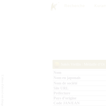
Recherche
Kuram
Sakés Vieillis : Médaille d’Or