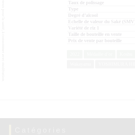
L'abus d'alcool est dangereux pour la santé, à consommer avec modération.
2022
Médaille d’or
Koshu
Wakayama
YOSHIMURA HI
Catégories