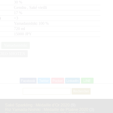
30
%
Genshu
,
Saké vieilli
17
%
+3
Yamadanishiki
100
720
ml
15000 JPY
Yamadanishiki
DEO SHOTEN
Facebook
Twitter
Pocket
LinkedIn
LINE
Rechercher :
Saké Sparkling : Médaille d’Or 2020
(9)
Riz Yamada-Nishiki : Médaille de Platine 2020
(3)