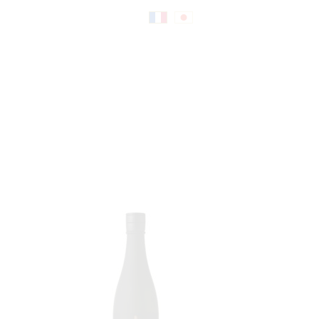
Fr
日
an
本
çai
語
s