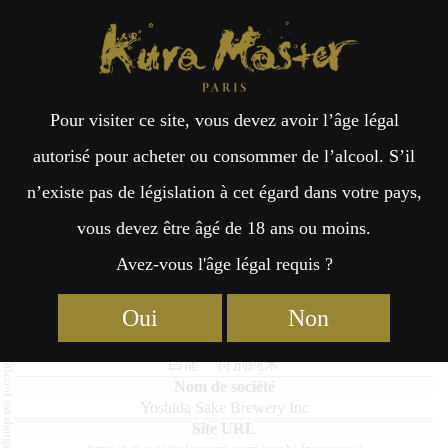
Kura Master Paris
Recherche
Kuramoto
Points de vente
Fr
日
Pour visiter ce site, vous devez avoir l’âge légal
an
本
Hakuryu Tokubetsu Junmai
autorisé pour acheter ou consommer de l’alcool. S’il
n’existe pas de législation à cet égard dans votre pays,
çai
語
vous devez être âgé de 18 ans ou moins.
Avez-vous l'âge légal requis ?
Junmai : Médaille d’Or 2021
s
Oui
Non
Hakuryu Tokubetsu Junmai
白龍 特別純米
Yoshida Sake Brewery Inc