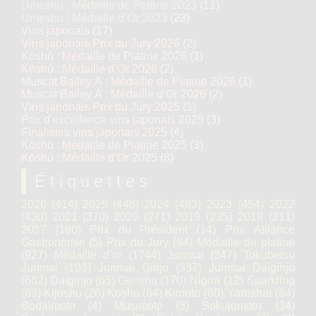
Umeshu : Médaille de Platine 2023
(11)
Umeshu : Médaille d’Or 2023
(23)
Vins japonais
(17)
Vins japonais Prix du Jury 2026
(2)
Kōshū : Médaille de Platine 2026
(1)
Kōshū : Médaille d’Or 2026
(2)
Muscat Bailey A : Médaille de Platine 2026
(1)
Muscat Bailey A : Médaille d’Or 2026
(2)
Vins japonais Prix du Jury 2025
(1)
Prix d'excellence vins japonais 2025
(3)
Finalistes vins japonais 2025
(4)
Kōshū : Médaille de Platine 2025
(3)
Kōshū : Médaille d’Or 2025
(8)
Étiquettes
2026
(414)
2025
(448)
2024
(493)
2023
(454)
2022
(430)
2021
(370)
2020
(271)
2019
(235)
2018
(211)
2017
(180)
Prix du Président
(14)
Prix Alliance
Gastronomie
(5)
Prix du Jury
(94)
Médaille de platine
(927)
Médaille d’or
(1744)
Junmai
(347)
Tokubetsu
Junmai
(103)
Junmai Ginjo
(337)
Junmai Daiginjo
(682)
Daiginjo
(65)
Genshu
(170)
Nigori
(12)
Sparkling
(69)
Kijoshu
(26)
Koshu
(64)
Kimoto
(80)
Yamahaï
(64)
Bodaïmoto
(4)
Mizumoto
(3)
Sokujomoto
(34)