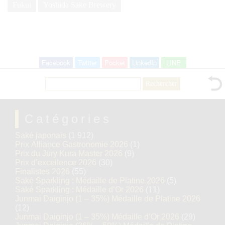
Fukui
Yoshida Sake Brewery
Facebook
Twitter
Pocket
LinkedIn
LINE
Rechercher :
Catégories
Saké japonais
(1 912)
Prix Alliance Gastronomie 2026
(1)
Prix du Jury Kura Master 2026
(9)
Prix d’excellence 2026
(30)
Finalistes 2026
(55)
Saké Sparkling : Médaille de Platine 2026
(5)
Saké Sparkling : Médaille d’Or 2026
(11)
Junmai Daiginjo (1 – 35%) Médaille de Platine 2026
(12)
Junmai Daiginjo (1 – 35%) Médaille d’Or 2026
(29)