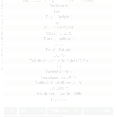
L'abus d'alcool est dangereux pour la santé, à consommer avec modération.
http://www.jizakegura.com/yoshidasyuzou/
Fukui
Japon
4582264252105
60
%
15.5
%
+2
Yamadanishiki
100
720, 1800
ml
1350 JPY
2021
Médaille d’or
Tokubetsu Junmai
Yamadanishiki