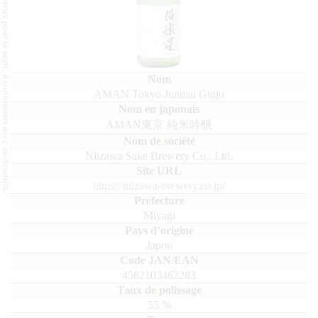
L'abus d'alcool est dangereux pour la santé, à consommer avec modération.
AMAN Tokyo Junmai Ginjo
AMAN東京 純米吟醸
Niizawa Sake Brewery Co., Ltd.
https://niizawa-brewery.co.jp/
Miyagi
Japon
4582103462283
55
%