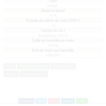
Sokujô
,
15
%
+4
Kuranohana
100
720
ml
1700 JPY
2023
Médaille de platine
Junmai Ginjo
Miyagi
Niizawajozoten
Facebook
Twitter
Pocket
LinkedIn
LINE