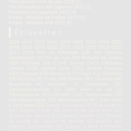
Vins japonais Prix du Jury 2025
(1)
Prix d'excellence vins japonais 2025
(3)
Finalistes vins japonais 2025
(4)
Kōshū : Médaille de Platine 2025
(3)
Kōshū : Médaille d’Or 2025
(8)
Étiquettes
2026
(414)
2025
(448)
2024
(493)
2023
(454)
2022
(430)
2021
(370)
2020
(271)
2019
(235)
2018
(211)
2017
(180)
Prix du Président
(14)
Prix Alliance
Gastronomie
(5)
Prix du Jury
(94)
Médaille de platine
(927)
Médaille d’or
(1744)
Junmai
(347)
Tokubetsu
Junmai
(103)
Junmai Ginjo
(337)
Junmai Daiginjo
(682)
Daiginjo
(65)
Genshu
(170)
Nigori
(12)
Sparkling
(69)
Kijoshu
(26)
Koshu
(64)
Kimoto
(80)
Yamahaï
(64)
Bodaïmoto
(4)
Mizumoto
(3)
Sokujomoto
(34)
Sankiamazakemoto
(2)
Saké élevé en fût
(2)
Yamadanishiki
(571)
Omachi
(102)
Dewasansan
(19)
Gohyakumangoku
(93)
Miyamanishiki
(65)
Saké vieilli
à long terme
(10)
Shochu de patate
(73)
Shochu de riz
(42)
Shochu d'orge
(59)
Shochu de sucre brun
(17)
Shochu de sarrasin
(2)
Kasutori Shochu
(11)
Shochu
de carotte
(2)
Shochu de sésame
(2)
Shochu aux
marrons
(1)
Awamori
(26)
Liqueur à base d'Awamori