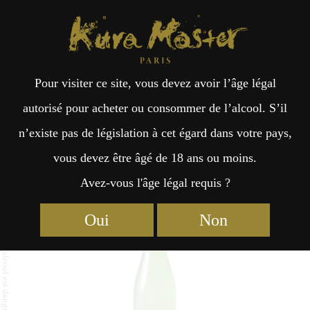
Kura Master Paris
Recherche
Kuramoto
Points de vente
Fr
日
Pour visiter ce site, vous devez avoir l’âge légal
an
本
AMAN Tokyo Junmai Ginjo
autorisé pour acheter ou consommer de l’alcool. S’il
n’existe pas de législation à cet égard dans votre pays,
çai
語
vous devez être âgé de 18 ans ou moins.
Avez-vous l'âge légal requis ?
Junmai : Médaille de Platine 2023
s
Oui
Non