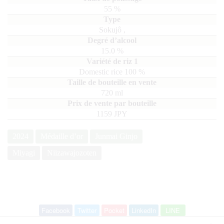
55
%
Sokujô
,
15.0
%
domestic rice
100
720
ml
1159 JPY
2024
Médaille d’or
Junmai Ginjo
Miyagi
Niizawajozoten
Facebook
Twitter
Pocket
LinkedIn
LINE