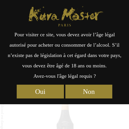
Kura Master Paris
Recherche
Kuramoto
Points de vente
Fr
日
Pour visiter ce site, vous devez avoir l’âge légal
an
本
Atagonomatsu Junmai Daiginjo
autorisé pour acheter ou consommer de l’alcool. S’il
PET
n’existe pas de législation à cet égard dans votre pays,
çai
語
vous devez être âgé de 18 ans ou moins.
Avez-vous l'âge légal requis ?
s
Junmai : Médaille d’Or 2024
Oui
Non