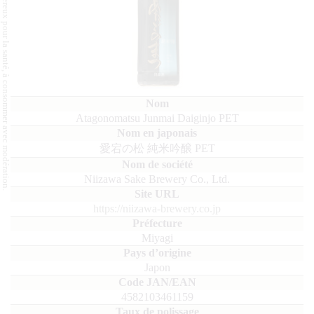
L'abus d'alcool est dangereux pour la santé, à consommer avec modération.
Atagonomatsu Junmai Daiginjo PET
愛宕の松 純米吟醸 PET
Niizawa Sake Brewery Co., Ltd.
https://niizawa-brewery.co.jp
Miyagi
Japon
4582103461159