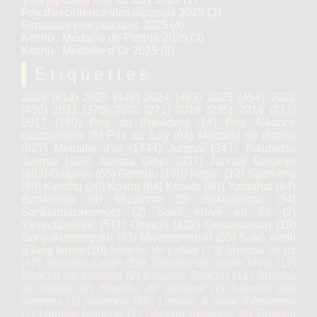
Prix d'excellence vins japonais 2025
(3)
Finalistes vins japonais 2025
(4)
Kōshū : Médaille de Platine 2025
(3)
Kōshū : Médaille d’Or 2025
(8)
Étiquettes
2026
(414)
2025
(448)
2024
(493)
2023
(454)
2022
(430)
2021
(370)
2020
(271)
2019
(235)
2018
(211)
2017
(180)
Prix du Président
(14)
Prix Alliance
Gastronomie
(5)
Prix du Jury
(94)
Médaille de platine
(927)
Médaille d’or
(1744)
Junmai
(347)
Tokubetsu
Junmai
(103)
Junmai Ginjo
(337)
Junmai Daiginjo
(682)
Daiginjo
(65)
Genshu
(170)
Nigori
(12)
Sparkling
(69)
Kijoshu
(26)
Koshu
(64)
Kimoto
(80)
Yamahaï
(64)
Bodaïmoto
(4)
Mizumoto
(3)
Sokujomoto
(34)
Sankiamazakemoto
(2)
Saké élevé en fût
(2)
Yamadanishiki
(571)
Omachi
(102)
Dewasansan
(19)
Gohyakumangoku
(93)
Miyamanishiki
(65)
Saké vieilli
à long terme
(10)
Shochu de patate
(73)
Shochu de riz
(42)
Shochu d'orge
(59)
Shochu de sucre brun
(17)
Shochu de sarrasin
(2)
Kasutori Shochu
(11)
Shochu
de carotte
(2)
Shochu de sésame
(2)
Shochu aux
marrons
(1)
Awamori
(26)
Liqueur à base d'Awamori
(1)
Liqueur blanche
(1)
Shochu mélangé
(4)
Shochu