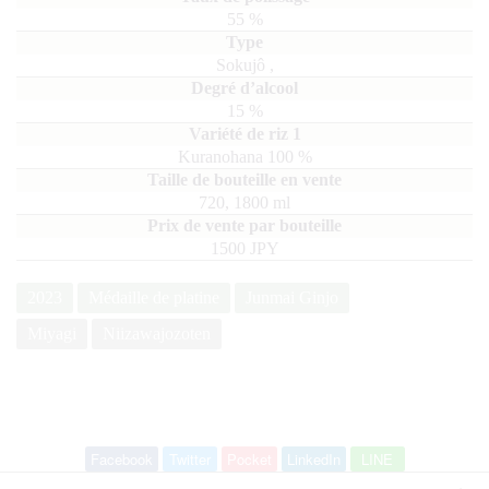
55
%
Sokujô
,
15
%
Kuranohana
100
720, 1800
ml
1500 JPY
2023
Médaille de platine
Junmai Ginjo
Miyagi
Niizawajozoten
Facebook
Twitter
Pocket
LinkedIn
LINE