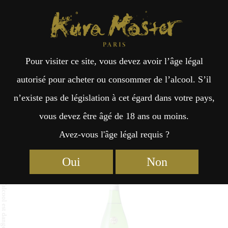
Kura Master Paris
Recherche
Kuramoto
Points de vente
Fr
日
Pour visiter ce site, vous devez avoir l’âge légal
an
本
Atagonomatsu Sasara Junmai
autorisé pour acheter ou consommer de l’alcool. S’il
Ginjo
n’existe pas de législation à cet égard dans votre pays,
çai
語
vous devez être âgé de 18 ans ou moins.
Avez-vous l'âge légal requis ?
s
Junmai : Médaille de Platine 2023
Oui
Non