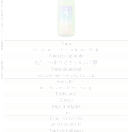
L'abus d'alcool est dangereux pour la santé, à consommer avec modération.
Atagonomatsu Sasara Junmai Ginjo
あたごのまつ ささら 純米吟醸
Niizawa Sake Brewery Co., Ltd.
https://niizawa-brewery.co.jp/
Miyagi
Japon
4582103460197