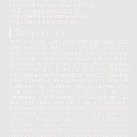
Prix d'excellence vins japonais 2025
(3)
Finalistes vins japonais 2025
(4)
Kōshū : Médaille de Platine 2025
(3)
Kōshū : Médaille d’Or 2025
(8)
Étiquettes
2026
(414)
2025
(448)
2024
(493)
2023
(454)
2022
(430)
2021
(370)
2020
(271)
2019
(235)
2018
(211)
2017
(180)
Prix du Président
(14)
Prix Alliance
Gastronomie
(5)
Prix du Jury
(94)
Médaille de platine
(927)
Médaille d’or
(1744)
Junmai
(347)
Tokubetsu
Junmai
(103)
Junmai Ginjo
(337)
Junmai Daiginjo
(682)
Daiginjo
(65)
Genshu
(170)
Nigori
(12)
Sparkling
(69)
Kijoshu
(26)
Koshu
(64)
Kimoto
(80)
Yamahaï
(64)
Bodaïmoto
(4)
Mizumoto
(3)
Sokujomoto
(34)
Sankiamazakemoto
(2)
Saké élevé en fût
(2)
Yamadanishiki
(571)
Omachi
(102)
Dewasansan
(19)
Gohyakumangoku
(93)
Miyamanishiki
(65)
Saké vieilli
à long terme
(10)
Shochu de patate
(73)
Shochu de riz
(42)
Shochu d'orge
(59)
Shochu de sucre brun
(17)
Shochu de sarrasin
(2)
Kasutori Shochu
(11)
Shochu
de carotte
(2)
Shochu de sésame
(2)
Shochu aux
marrons
(1)
Awamori
(26)
Liqueur à base d'Awamori
(1)
Liqueur blanche
(1)
Shochu mélangé
(4)
Shochu