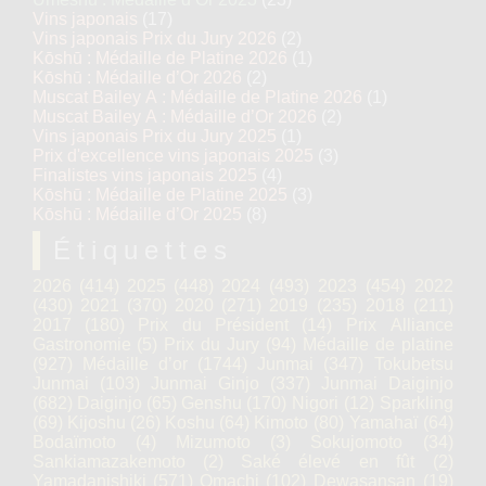
Vins japonais
(17)
Vins japonais Prix du Jury 2026
(2)
Kōshū : Médaille de Platine 2026
(1)
Kōshū : Médaille d’Or 2026
(2)
Muscat Bailey A : Médaille de Platine 2026
(1)
Muscat Bailey A : Médaille d’Or 2026
(2)
Vins japonais Prix du Jury 2025
(1)
Prix d'excellence vins japonais 2025
(3)
Finalistes vins japonais 2025
(4)
Kōshū : Médaille de Platine 2025
(3)
Kōshū : Médaille d’Or 2025
(8)
Étiquettes
2026
(414)
2025
(448)
2024
(493)
2023
(454)
2022
(430)
2021
(370)
2020
(271)
2019
(235)
2018
(211)
2017
(180)
Prix du Président
(14)
Prix Alliance
Gastronomie
(5)
Prix du Jury
(94)
Médaille de platine
(927)
Médaille d’or
(1744)
Junmai
(347)
Tokubetsu
Junmai
(103)
Junmai Ginjo
(337)
Junmai Daiginjo
(682)
Daiginjo
(65)
Genshu
(170)
Nigori
(12)
Sparkling
(69)
Kijoshu
(26)
Koshu
(64)
Kimoto
(80)
Yamahaï
(64)
Bodaïmoto
(4)
Mizumoto
(3)
Sokujomoto
(34)
Sankiamazakemoto
(2)
Saké élevé en fût
(2)
Yamadanishiki
(571)
Omachi
(102)
Dewasansan
(19)