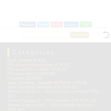
Facebook
Twitter
Pocket
LinkedIn
LINE
Rechercher :
Catégories
Saké japonais
(1 912)
Prix Alliance Gastronomie 2026
(1)
Prix du Jury Kura Master 2026
(9)
Prix d’excellence 2026
(30)
Finalistes 2026
(55)
Saké Sparkling : Médaille de Platine 2026
(5)
Saké Sparkling : Médaille d’Or 2026
(11)
Junmai Daiginjo (1 – 35%) Médaille de Platine 2026
(12)
Junmai Daiginjo (1 – 35%) Médaille d’Or 2026
(29)
Junmai Daiginjo (36% – 50%) Médaille de Platine
2026
(37)