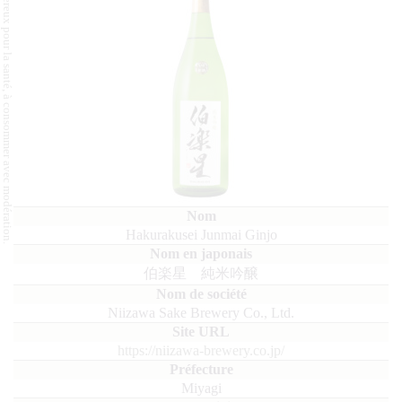
L'abus d'alcool est dangereux pour la santé, à consommer avec modération.
Hakurakusei Junmai Ginjo
伯楽星 純米吟醸
Niizawa Sake Brewery Co., Ltd.
https://niizawa-brewery.co.jp/
Miyagi