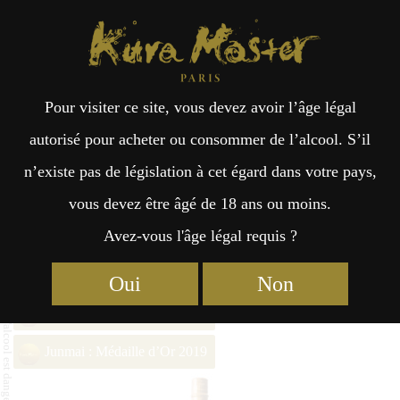
Kura Master Paris
Recherche
Kuramoto
Points de vente
Fr
日
Pour visiter ce site, vous devez avoir l’âge légal
an
本
Hakurakusei Junmai Ginjo
autorisé pour acheter ou consommer de l’alcool. S’il
n’existe pas de législation à cet égard dans votre pays,
çai
語
vous devez être âgé de 18 ans ou moins.
Avez-vous l'âge légal requis ?
Junmai : Médaille de Platine 2024
s
Junmai : Médaille d’Or 2022
Oui
Non
Junmai : Médaille d’Or 2021
Junmai : Médaille d’Or 2019