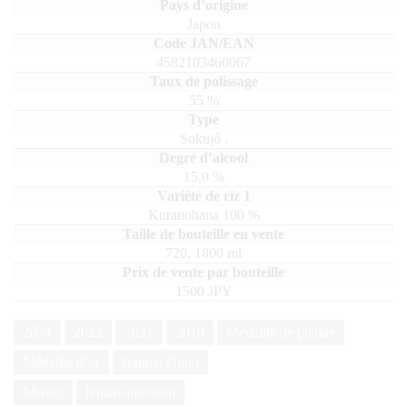
Japon
4582103460067
55
%
Sokujô
,
15.0
%
Kuranohana
100
720, 1800
ml
1500 JPY
2024
2022
2021
2019
Médaille de platine
Médaille d’or
Junmai Ginjo
Miyagi
Niizawajozoten