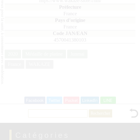
L'abus d'alcool est dangereux pour la santé, à consommer avec modération.
https://www.wakaze-store.com/
France
France
4570041380103
2020
Médaille de platine
Junmai
France
WAKAZE
Facebook
Twitter
Pocket
LinkedIn
LINE
Rechercher :
Catégories