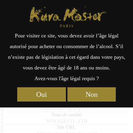
Kura Master Paris
Recherche
Kuramoto
Points de vente
Fr
日
Pour visiter ce site, vous devez avoir l’âge légal
an
本
C’est la vie
autorisé pour acheter ou consommer de l’alcool. S’il
n’existe pas de législation à cet égard dans votre pays,
çai
語
vous devez être âgé de 18 ans ou moins.
Avez-vous l'âge légal requis ?
Junmai : Médaille de Platine 2020
s
Oui
Non
C'est la vie
C'est la vie～セラヴィ～
WAKAZE CO .,LTD