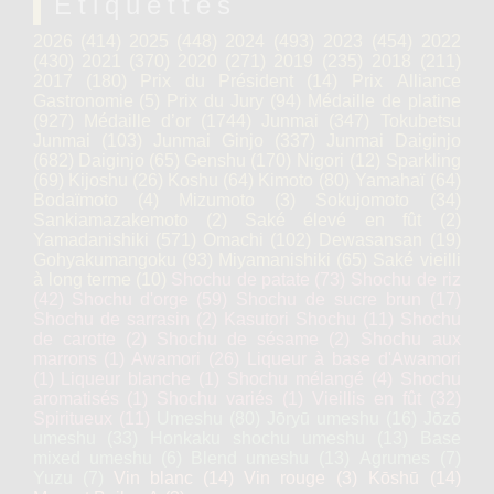
Étiquettes
2026
(414)
2025
(448)
2024
(493)
2023
(454)
2022
(430)
2021
(370)
2020
(271)
2019
(235)
2018
(211)
2017
(180)
Prix du Président
(14)
Prix Alliance
Gastronomie
(5)
Prix du Jury
(94)
Médaille de platine
(927)
Médaille d’or
(1744)
Junmai
(347)
Tokubetsu
Junmai
(103)
Junmai Ginjo
(337)
Junmai Daiginjo
(682)
Daiginjo
(65)
Genshu
(170)
Nigori
(12)
Sparkling
(69)
Kijoshu
(26)
Koshu
(64)
Kimoto
(80)
Yamahaï
(64)
Bodaïmoto
(4)
Mizumoto
(3)
Sokujomoto
(34)
Sankiamazakemoto
(2)
Saké élevé en fût
(2)
Yamadanishiki
(571)
Omachi
(102)
Dewasansan
(19)
Gohyakumangoku
(93)
Miyamanishiki
(65)
Saké vieilli
à long terme
(10)
Shochu de patate
(73)
Shochu de riz
(42)
Shochu d'orge
(59)
Shochu de sucre brun
(17)
Shochu de sarrasin
(2)
Kasutori Shochu
(11)
Shochu
de carotte
(2)
Shochu de sésame
(2)
Shochu aux
marrons
(1)
Awamori
(26)
Liqueur à base d'Awamori
(1)
Liqueur blanche
(1)
Shochu mélangé
(4)
Shochu
aromatisés
(1)
Shochu variés
(1)
Vieillis en fût
(32)
Spiritueux
(11)
Umeshu
(80)
Jōryū umeshu
(16)
Jōzō
umeshu
(33)
Honkaku shochu umeshu
(13)
Base
mixed umeshu
(6)
Blend umeshu
(13)
Agrumes
(7)
Yuzu
(7)
Vin blanc
(14)
Vin rouge
(3)
Kōshū
(14)