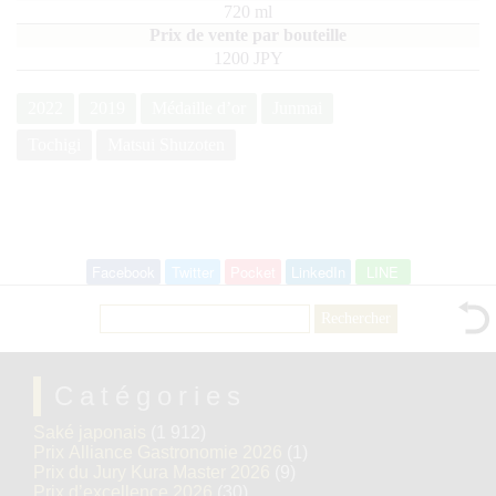
720
ml
1200 JPY
2022
2019
Médaille d’or
Junmai
Tochigi
Matsui Shuzoten
Facebook
Twitter
Pocket
LinkedIn
LINE
Rechercher :
Catégories
Saké japonais
(1 912)
Prix Alliance Gastronomie 2026
(1)
Prix du Jury Kura Master 2026
(9)
Prix d’excellence 2026
(30)