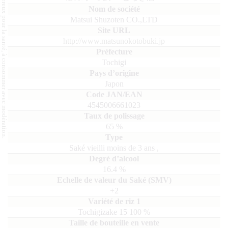
L'abus d'alcool est dangereux pour la santé, à consommer avec modération.
Matsui Shuzoten CO.,LTD
http://www.matsunokotobuki.jp
Tochigi
Japon
4545006661023
65
%
Saké vieilli moins de 3 ans
,
16.4
%
+2
Tochigizake 15
100