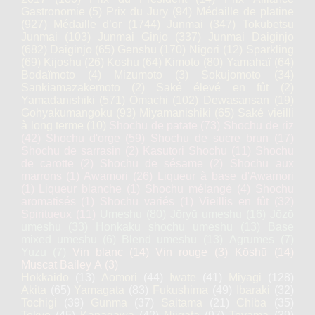
Gastronomie
(5)
Prix du Jury
(94)
Médaille de platine
(927)
Médaille d’or
(1744)
Junmai
(347)
Tokubetsu
Junmai
(103)
Junmai Ginjo
(337)
Junmai Daiginjo
(682)
Daiginjo
(65)
Genshu
(170)
Nigori
(12)
Sparkling
(69)
Kijoshu
(26)
Koshu
(64)
Kimoto
(80)
Yamahaï
(64)
Bodaïmoto
(4)
Mizumoto
(3)
Sokujomoto
(34)
Sankiamazakemoto
(2)
Saké élevé en fût
(2)
Yamadanishiki
(571)
Omachi
(102)
Dewasansan
(19)
Gohyakumangoku
(93)
Miyamanishiki
(65)
Saké vieilli
à long terme
(10)
Shochu de patate
(73)
Shochu de riz
(42)
Shochu d'orge
(59)
Shochu de sucre brun
(17)
Shochu de sarrasin
(2)
Kasutori Shochu
(11)
Shochu
de carotte
(2)
Shochu de sésame
(2)
Shochu aux
marrons
(1)
Awamori
(26)
Liqueur à base d'Awamori
(1)
Liqueur blanche
(1)
Shochu mélangé
(4)
Shochu
aromatisés
(1)
Shochu variés
(1)
Vieillis en fût
(32)
Spiritueux
(11)
Umeshu
(80)
Jōryū umeshu
(16)
Jōzō
umeshu
(33)
Honkaku shochu umeshu
(13)
Base
mixed umeshu
(6)
Blend umeshu
(13)
Agrumes
(7)
Yuzu
(7)
Vin blanc
(14)
Vin rouge
(3)
Kōshū
(14)
Muscat Bailey A
(3)
Hokkaido
(13)
Aomori
(44)
Iwate
(41)
Miyagi
(128)
Akita
(65)
Yamagata
(83)
Fukushima
(49)
Ibaraki
(32)
Tochigi
(39)
Gunma
(37)
Saitama
(21)
Chiba
(35)