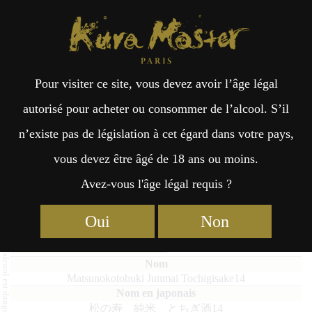
Kura Master Paris
Recherche
Kuramoto
Points de vente
Fr
日
Pour visiter ce site, vous devez avoir l’âge légal
an
本
Matsunokotobuki Junmai
autorisé pour acheter ou consommer de l’alcool. S’il
Tochigisake14
n’existe pas de législation à cet égard dans votre pays,
çai
語
vous devez être âgé de 18 ans ou moins.
Avez-vous l'âge légal requis ?
s
Junmai : Médaille d’Or 2022
Oui
Non
Junmai : Médaille d’Or 2019
Matsunokotobuki Junmai Tochigisake14
松の寿 純米 とちぎ酒14