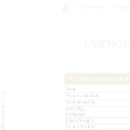
Recherche
Kuram
UMENOYA
Junmai Daiginjo : Médaille d