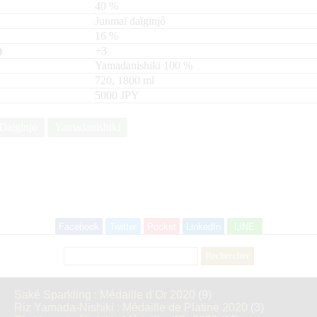
40
%
Junmaï daïginjô
16
%
+3
Yamadanishiki
100
720, 1800
ml
5000 JPY
Daiginjo
Yamadanishiki
Facebook
Twitter
Pocket
LinkedIn
LINE
Rechercher :
Saké Sparkling : Médaille d’Or 2020
(9)
Riz Yamada-Nishiki : Médaille de Platine 2020
(3)