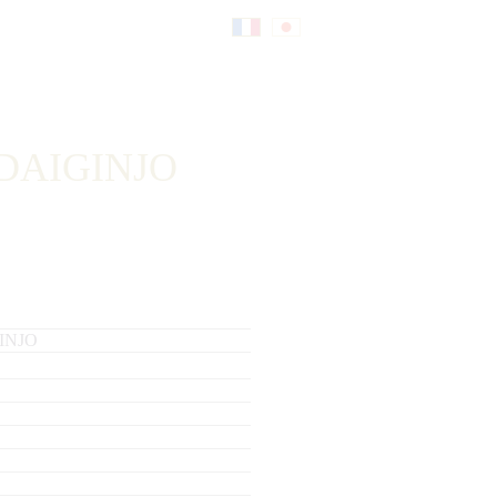
Fr
日
an
本
DAIGINJO
çai
語
s
INJO