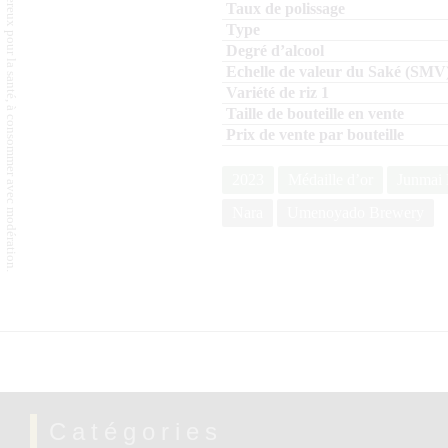
L'abus d'alcool est dangereux pour la santé, à consommer avec modération.
2023
Médaille d’or
Junmai 
Nara
Umenoyado Brewery
Catégories