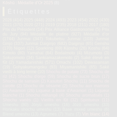
Kōshū : Médaille d’Or 2025
(8)
Étiquettes
2026
(414)
2025
(448)
2024
(493)
2023
(454)
2022
(430)
2021
(370)
2020
(271)
2019
(235)
2018
(211)
2017
(180)
Prix du Président
(14)
Prix Alliance Gastronomie
(5)
Prix
du Jury
(94)
Médaille de platine
(927)
Médaille d’or
(1744)
Junmai
(347)
Tokubetsu Junmai
(103)
Junmai
Ginjo
(337)
Junmai Daiginjo
(682)
Daiginjo
(65)
Genshu
(170)
Nigori
(12)
Sparkling
(69)
Kijoshu
(26)
Koshu
(64)
Kimoto
(80)
Yamahaï
(64)
Bodaïmoto
(4)
Mizumoto
(3)
Sokujomoto
(34)
Sankiamazakemoto
(2)
Saké élevé en
fût
(2)
Yamadanishiki
(571)
Omachi
(102)
Dewasansan
(19)
Gohyakumangoku
(93)
Miyamanishiki
(65)
Saké
vieilli à long terme
(10)
Shochu de patate
(73)
Shochu de
riz
(42)
Shochu d'orge
(59)
Shochu de sucre brun
(17)
Shochu de sarrasin
(2)
Kasutori Shochu
(11)
Shochu de
carotte
(2)
Shochu de sésame
(2)
Shochu aux marrons
(1)
Awamori
(26)
Liqueur à base d'Awamori
(1)
Liqueur
blanche
(1)
Shochu mélangé
(4)
Shochu aromatisés
(1)
Shochu variés
(1)
Vieillis en fût
(32)
Spiritueux
(11)
Umeshu
(80)
Jōryū umeshu
(16)
Jōzō umeshu
(33)
Honkaku shochu umeshu
(13)
Base mixed umeshu
(6)
Blend umeshu
(13)
Agrumes
(7)
Yuzu
(7)
Vin blanc
(14)