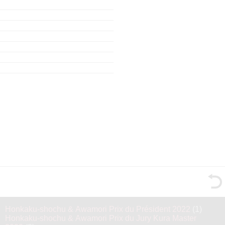
Honkaku-shochu & Awamori Prix du Président 2022
(1)
Honkaku-shochu & Awamori Prix du Jury Kura Master