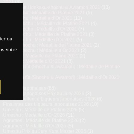
2021
(6)
Top 13 des Honkaku-shochu & Awamori 2021
(13)
Imo Shochu : Médaille de Platine 2021
(6)
Imo Shochu : Médaille d’Or 2021
(11)
Kome Shochu : Médaille de Platine 2021
(4)
Kome Shochu : Médaille d’Or 2021
(7)
Mugi Shochu : Médaille de Platine 2021
(3)
ter ou
Mugi Shochu : Médaille d’Or 2021
(5)
Kokuto Shochu : Médaille de Platine 2021
(2)
ns votre
Kokuto Shochu : Médaille d’Or 2021
(2)
Awamori : Médaille de Platine 2021
(2)
Awamori : Médaille d’Or 2021
(3)
Vieillis en fût (Shochu & Awamori) : Médaille de Platine
2021
(3)
Vieillis en fût (Shochu & Awamori) : Médaille d’Or 2021
(6)
Liqueurs japonaises
(88)
Liqueurs japonaises Prix du Jury 2026
(2)
Prix d’excellence Liqueurs japonaises 2026
(6)
Finalistes des Liqueurs japonaises 2026
(10)
Umeshu : Médaille de Platine 2026
(5)
Umeshu : Médaille d’Or 2026
(11)
Agrumes : Médaille de Platine 2026
(2)
Agrumes : Médaille d’Or 2026
(5)
Umeshu Prix du Jury Kura Master 2025
(1)