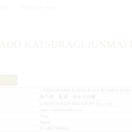
oto
Points de vente
DO KATSURAGI JUNMAI 
’Or 2023
UMENOYADO KATSURAGI JUNMAI DAIG
梅乃宿 葛城 純米大吟醸
UMENOYADO BREWERY Co., Ltd.
https://umenoyado.com
Nara
Japon
4534847009842