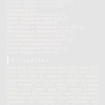
Umeshu : Médaille de Platine 2023
(11)
Umeshu : Médaille d’Or 2023
(23)
Vins japonais
(17)
Vins japonais Prix du Jury 2026
(2)
Kōshū : Médaille de Platine 2026
(1)
Kōshū : Médaille d’Or 2026
(2)
Muscat Bailey A : Médaille de Platine 2026
(1)
Muscat Bailey A : Médaille d’Or 2026
(2)
Vins japonais Prix du Jury 2025
(1)
Prix d'excellence vins japonais 2025
(3)
Finalistes vins japonais 2025
(4)
Kōshū : Médaille de Platine 2025
(3)
Kōshū : Médaille d’Or 2025
(8)
Étiquettes
2026
(414)
2025
(448)
2024
(493)
2023
(454)
2022
(430)
2021
(370)
2020
(271)
2019
(235)
2018
(211)
2017
(180)
Prix du Président
(14)
Prix Alliance
Gastronomie
(5)
Prix du Jury
(94)
Médaille de platine
(927)
Médaille d’or
(1744)
Junmai
(347)
Tokubetsu
Junmai
(103)
Junmai Ginjo
(337)
Junmai Daiginjo
(682)
Daiginjo
(65)
Genshu
(170)
Nigori
(12)
Sparkling
(69)
Kijoshu
(26)
Koshu
(64)
Kimoto
(80)
Yamahaï
(64)
Bodaïmoto
(4)
Mizumoto
(3)
Sokujomoto
(34)