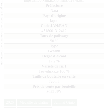
L'abus d'alcool est dangereux pour la santé, à consommer avec modération.
https://shop.kankiko.jp/items/62478381
Nara
Japon
4518001312412
50
%
Genshu
17.2
%
Tsuyuhakaze
100
720
ml
3025 JPY
2026
Médaille de platine
Junmai Ginjo