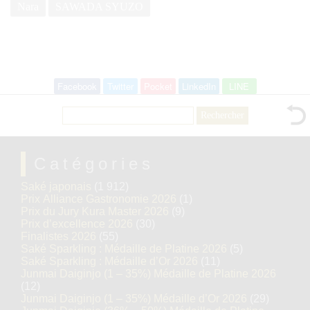
Nara
SAWADA SYUZO
Facebook
Twitter
Pocket
LinkedIn
LINE
Rechercher :
Catégories
Saké japonais
(1 912)
Prix Alliance Gastronomie 2026
(1)
Prix du Jury Kura Master 2026
(9)
Prix d’excellence 2026
(30)
Finalistes 2026
(55)
Saké Sparkling : Médaille de Platine 2026
(5)
Saké Sparkling : Médaille d’Or 2026
(11)
Junmai Daiginjo (1 – 35%) Médaille de Platine 2026
(12)
Junmai Daiginjo (1 – 35%) Médaille d’Or 2026
(29)