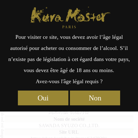
Kura Master Paris
Recherche
Kuramoto
Points de vente
Fr
日
Pour visiter ce site, vous devez avoir l’âge légal
an
本
Junmai Ginjo HATSUHONOKA
autorisé pour acheter ou consommer de l’alcool. S’il
n’existe pas de législation à cet égard dans votre pays,
çai
語
vous devez être âgé de 18 ans ou moins.
Avez-vous l'âge légal requis ?
Junmai Daiginjo (36% – 50%) Médaille de Platine 2026
s
Oui
Non
Junmai Ginjo HATSUHONOKA
純米吟醸 初穂乃香
SAWADA SYUZO CO.,LTD.