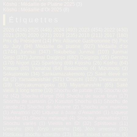
Kōshū : Médaille de Platine 2025
(3)
Kōshū : Médaille d’Or 2025
(8)
Étiquettes
2026
(414)
2025
(448)
2024
(493)
2023
(454)
2022
(430)
2021
(370)
2020
(271)
2019
(235)
2018
(211)
2017
(180)
Prix du Président
(14)
Prix Alliance Gastronomie
(5)
Prix
du Jury
(94)
Médaille de platine
(927)
Médaille d’or
(1744)
Junmai
(347)
Tokubetsu Junmai
(103)
Junmai
Ginjo
(337)
Junmai Daiginjo
(682)
Daiginjo
(65)
Genshu
(170)
Nigori
(12)
Sparkling
(69)
Kijoshu
(26)
Koshu
(64)
Kimoto
(80)
Yamahaï
(64)
Bodaïmoto
(4)
Mizumoto
(3)
Sokujomoto
(34)
Sankiamazakemoto
(2)
Saké élevé en
fût
(2)
Yamadanishiki
(571)
Omachi
(102)
Dewasansan
(19)
Gohyakumangoku
(93)
Miyamanishiki
(65)
Saké
vieilli à long terme
(10)
Shochu de patate
(73)
Shochu de
riz
(42)
Shochu d'orge
(59)
Shochu de sucre brun
(17)
Shochu de sarrasin
(2)
Kasutori Shochu
(11)
Shochu de
carotte
(2)
Shochu de sésame
(2)
Shochu aux marrons
(1)
Awamori
(26)
Liqueur à base d'Awamori
(1)
Liqueur
blanche
(1)
Shochu mélangé
(4)
Shochu aromatisés
(1)
Shochu variés
(1)
Vieillis en fût
(32)
Spiritueux
(11)
Umeshu
(80)
Jōryū umeshu
(16)
Jōzō umeshu
(33)
Honkaku shochu umeshu
(13)
Base mixed umeshu
(6)