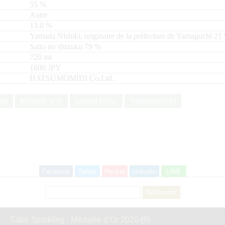
55
%
Autre
13.0
%
Yamada Nishiki, originaire de la préfecture de Yamaguchi
21
Saïto no shizuku
79
720
ml
1600 JPY
HATSUMOMIDI Co.Ltd.
ine
Médaille d’or
Junmai Ginjo
Yamadanishiki
Facebook
Twitter
Pocket
LinkedIn
LINE
Rechercher :
Saké Sparkling : Médaille d’Or 2020
(9)