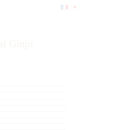
Fr
日
an
本
ai Ginjo
çai
語
s