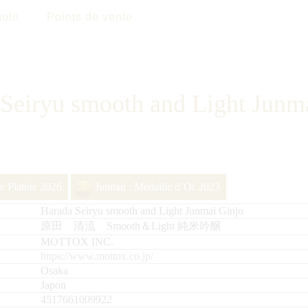
oto
Points de vente
Seiryu smooth and Light Junm
e Platine 2026
Junmai : Médaille d’Or 2023
Harada Seiryu smooth and Light Junmai Ginjo
原田 清流 Smooth＆Light 純米吟醸
MOTTOX INC.
https://www.mottox.co.jp/
Osaka
Japon
4517661009922