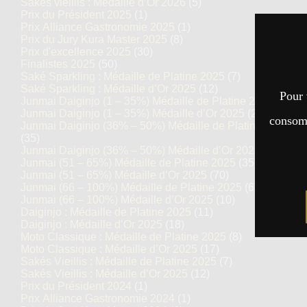
Sakés vieillis : Médaille d’Or 2026
(5)
Prix du Président 2025
(1)
Prix Alliance Gastronomie 2025
(1)
Prix du Jury Kura Master 2025
(8)
Prix d'excellence 2025
(30)
Finalistes 2025
(50)
Saké Sparkling : Médaille de Platine 2025
(7)
Saké Sparkling : Médaille d’Or 2025
(12)
Pour 
Junmai Daiginjo (1 – 35%) Médaille de Platine 2025
(14)
Junmai Daiginjo (1 – 35%) Médaille d’Or 2025
(27)
consomm
Junmai Daiginjo (36% – 50%) Médaille de Platine 2025
(35)
Junmai Daiginjo (36% – 50%) Médaille d’Or 2025
(69)
Junmai (51 – 65%) Médaille de Platine 2025
(35)
Junmai (51 – 65%) Médaille d’Or 2025
(70)
Junmai (66 – 100%) Médaille de Platine 2025
(6)
Junmai (66 – 100%) Médaille d’Or 2025
(10)
Daiginjo : Médaille de Platine 2025
(11)
Daiginjo : Médaille d’Or 2025
(18)
Moto Classique : Médaille de Platine 2025
(8)
Moto Classique : Médaille d’Or 2025
(17)
Sakés Vieillis : Médaille de Platine 2025
(7)
Sakés Vieillis : Médaille d’Or 2025
(12)
Prix du Président 2024
(1)
Prix Alliance Gastronomie 2024
(1)