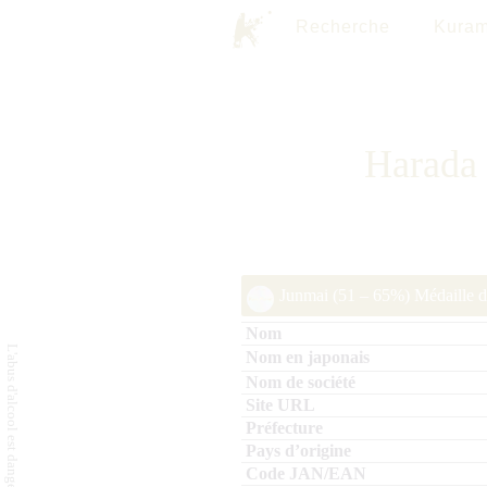
Recherche
Kuram
Harada 
Junmai (51 – 65%) Médaille d