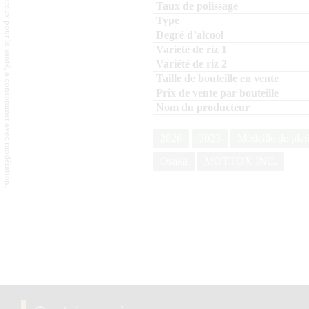
L'abus d'alcool est dangereux pour la santé, à consommer avec modération.
2026
2023
Médaille de plat
Osaka
MOTTOX INC.