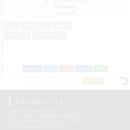
L'abus d'alcool est dangereux pour la santé, à consommer avec modération.
http://wakamusume.com
Yamaguchi
2018
Médaille d’or
Junmai
Yamaguchi
Shintani shuzou
Facebook
Twitter
Pocket
LinkedIn
LINE
Rechercher :
Catégories
Saké japonais
(1 912)
Prix Alliance Gastronomie 2026
(1)
Prix du Jury Kura Master 2026
(9)
Prix d’excellence 2026
(30)