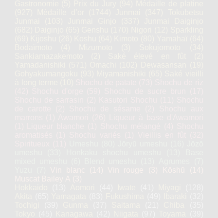
Gastronomie
(5)
Prix du Jury
(94)
Médaille de platine
(927)
Médaille d’or
(1744)
Junmai
(347)
Tokubetsu
Junmai
(103)
Junmai Ginjo
(337)
Junmai Daiginjo
(682)
Daiginjo
(65)
Genshu
(170)
Nigori
(12)
Sparkling
(69)
Kijoshu
(26)
Koshu
(64)
Kimoto
(80)
Yamahaï
(64)
Bodaïmoto
(4)
Mizumoto
(3)
Sokujomoto
(34)
Sankiamazakemoto
(2)
Saké élevé en fût
(2)
Yamadanishiki
(571)
Omachi
(102)
Dewasansan
(19)
Gohyakumangoku
(93)
Miyamanishiki
(65)
Saké vieilli
à long terme
(10)
Shochu de patate
(73)
Shochu de riz
(42)
Shochu d'orge
(59)
Shochu de sucre brun
(17)
Shochu de sarrasin
(2)
Kasutori Shochu
(11)
Shochu
de carotte
(2)
Shochu de sésame
(2)
Shochu aux
marrons
(1)
Awamori
(26)
Liqueur à base d'Awamori
(1)
Liqueur blanche
(1)
Shochu mélangé
(4)
Shochu
aromatisés
(1)
Shochu variés
(1)
Vieillis en fût
(32)
Spiritueux
(11)
Umeshu
(80)
Jōryū umeshu
(16)
Jōzō
umeshu
(33)
Honkaku shochu umeshu
(13)
Base
mixed umeshu
(6)
Blend umeshu
(13)
Agrumes
(7)
Yuzu
(7)
Vin blanc
(14)
Vin rouge
(3)
Kōshū
(14)
Muscat Bailey A
(3)
Hokkaido
(13)
Aomori
(44)
Iwate
(41)
Miyagi
(128)
Akita
(65)
Yamagata
(83)
Fukushima
(49)
Ibaraki
(32)
Tochigi
(39)
Gunma
(37)
Saitama
(21)
Chiba
(35)
Tokyo
(45)
Kanagawa
(42)
Niigata
(97)
Toyama
(39)