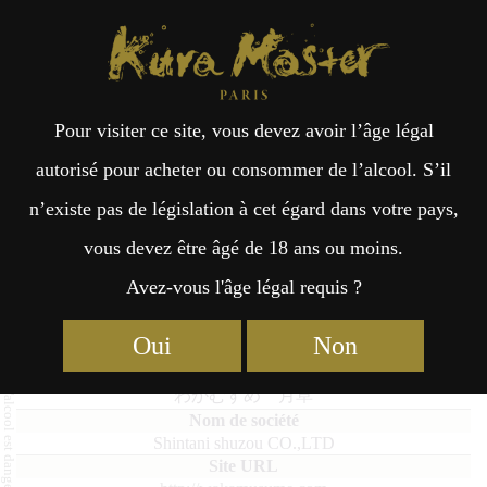
Kura Master Paris
Recherche
Kuramoto
Points de vente
Fr
日
Pour visiter ce site, vous devez avoir l’âge légal
an
本
Wakamusume Tsukikusa
autorisé pour acheter ou consommer de l’alcool. S’il
n’existe pas de législation à cet égard dans votre pays,
çai
語
vous devez être âgé de 18 ans ou moins.
Avez-vous l'âge légal requis ?
Junmai : Médaille d’Or 2018
s
Oui
Non
Wakamusume Tsukikusa
わかむすめ 月草
Shintani shuzou CO.,LTD