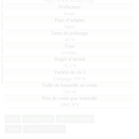
L'abus d'alcool est dangereux pour la santé, à consommer avec modération.
https://www.iwanoi.co.jp/
Iwate
Japon
40
%
Genshu
,
16.3
%
Ginginga
100
720
ml
3960 JPY
2023
Médaille d’or
Junmai Daiginjo
Iwate
IWANOI SHUZO