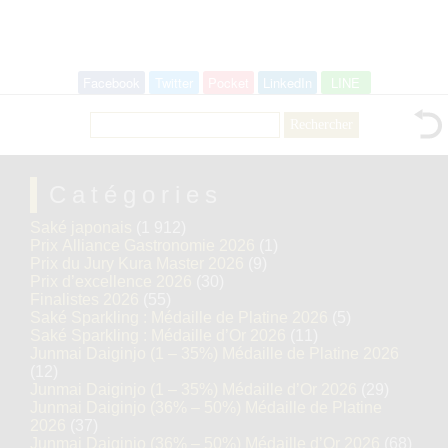
Facebook
Twitter
Pocket
LinkedIn
LINE
Rechercher :
Catégories
Saké japonais
(1 912)
Prix Alliance Gastronomie 2026
(1)
Prix du Jury Kura Master 2026
(9)
Prix d’excellence 2026
(30)
Finalistes 2026
(55)
Saké Sparkling : Médaille de Platine 2026
(5)
Saké Sparkling : Médaille d’Or 2026
(11)
Junmai Daiginjo (1 – 35%) Médaille de Platine 2026
(12)
Junmai Daiginjo (1 – 35%) Médaille d’Or 2026
(29)
Junmai Daiginjo (36% – 50%) Médaille de Platine
2026
(37)
Junmai Daiginjo (36% – 50%) Médaille d’Or 2026
(68)