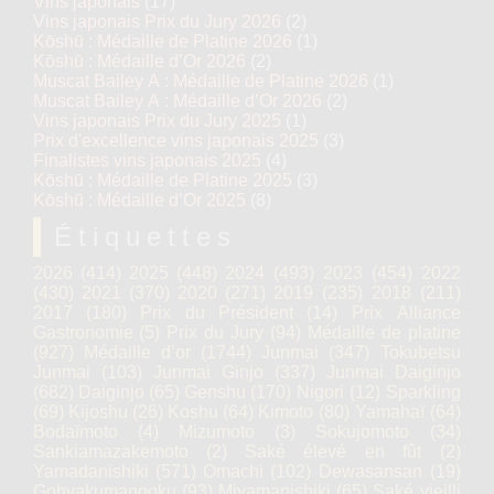
Vins japonais
(17)
Vins japonais Prix du Jury 2026
(2)
Kōshū : Médaille de Platine 2026
(1)
Kōshū : Médaille d’Or 2026
(2)
Muscat Bailey A : Médaille de Platine 2026
(1)
Muscat Bailey A : Médaille d’Or 2026
(2)
Vins japonais Prix du Jury 2025
(1)
Prix d'excellence vins japonais 2025
(3)
Finalistes vins japonais 2025
(4)
Kōshū : Médaille de Platine 2025
(3)
Kōshū : Médaille d’Or 2025
(8)
Étiquettes
2026
(414)
2025
(448)
2024
(493)
2023
(454)
2022
(430)
2021
(370)
2020
(271)
2019
(235)
2018
(211)
2017
(180)
Prix du Président
(14)
Prix Alliance
Gastronomie
(5)
Prix du Jury
(94)
Médaille de platine
(927)
Médaille d’or
(1744)
Junmai
(347)
Tokubetsu
Junmai
(103)
Junmai Ginjo
(337)
Junmai Daiginjo
(682)
Daiginjo
(65)
Genshu
(170)
Nigori
(12)
Sparkling
(69)
Kijoshu
(26)
Koshu
(64)
Kimoto
(80)
Yamahaï
(64)
Bodaïmoto
(4)
Mizumoto
(3)
Sokujomoto
(34)
Sankiamazakemoto
(2)
Saké élevé en fût
(2)
Yamadanishiki
(571)
Omachi
(102)
Dewasansan
(19)
Gohyakumangoku
(93)
Miyamanishiki
(65)
Saké vieilli