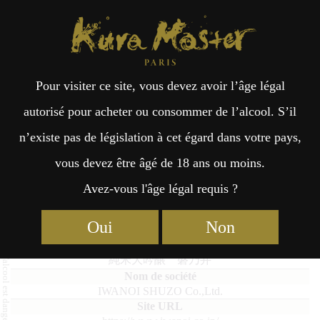
Kura Master Paris
Recherche
Kuramoto
Points de vente
Fr
日
Pour visiter ce site, vous devez avoir l’âge légal
an
本
Junmai Daiginjo IWANOI
autorisé pour acheter ou consommer de l’alcool. S’il
n’existe pas de législation à cet égard dans votre pays,
çai
語
vous devez être âgé de 18 ans ou moins.
Avez-vous l'âge légal requis ?
Junmai Daiginjo : Médaille d’Or 2023
s
Oui
Non
Junmai Daiginjo IWANOI
純米大吟醸 磐乃井
IWANOI SHUZO Co.,Ltd.