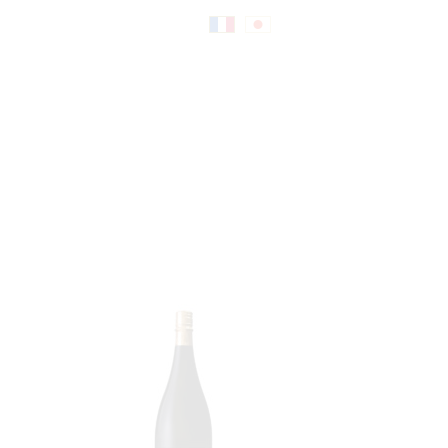
Fr
日
an
本
çai
語
s