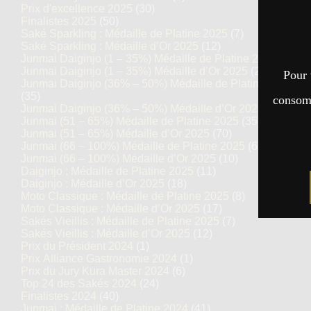
Prix d'excellence 2025
(30)
Finalistes 2025
(50)
Saké Sparkling : Médaille de Platine 2025
(7)
Saké Sparkling : Médaille d’Or 2025
(12)
Junmai Daiginjo (1 – 35%) Médaille de Platine 2025
(14)
Junmai Daiginjo (1 – 35%) Médaille d’Or 2025
(27)
Pour 
Junmai Daiginjo (36% – 50%) Médaille de Platine 2025
(35)
consomm
Junmai Daiginjo (36% – 50%) Médaille d’Or 2025
(69)
Junmai (51 – 65%) Médaille de Platine 2025
(35)
Junmai (51 – 65%) Médaille d’Or 2025
(70)
Junmai (66 – 100%) Médaille de Platine 2025
(6)
Junmai (66 – 100%) Médaille d’Or 2025
(10)
Daiginjo : Médaille de Platine 2025
(11)
Daiginjo : Médaille d’Or 2025
(18)
Moto Classique : Médaille de Platine 2025
(8)
Moto Classique : Médaille d’Or 2025
(17)
Sakés Vieillis : Médaille de Platine 2025
(7)
Sakés Vieillis : Médaille d’Or 2025
(12)
Prix du Président 2024
(1)
Prix Alliance Gastronomie 2024
(1)
Prix du Jury Kura Master 2024
(6)
Top 24 des Sakés 2024
(24)
Finalistes 2024
(40)
Junmai : Médaille de Platine 2024
(41)