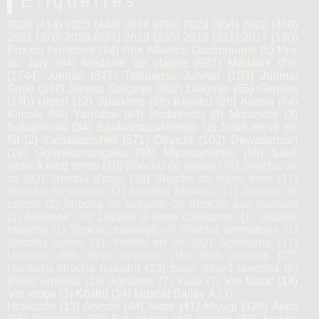
Étiquettes
2026
(414)
2025
(448)
2024
(493)
2023
(454)
2022
(430)
2021
(370)
2020
(271)
2019
(235)
2018
(211)
2017
(180)
Prix du Président
(14)
Prix Alliance Gastronomie
(5)
Prix
du Jury
(94)
Médaille de platine
(927)
Médaille d’or
(1744)
Junmai
(347)
Tokubetsu Junmai
(103)
Junmai
Ginjo
(337)
Junmai Daiginjo
(682)
Daiginjo
(65)
Genshu
(170)
Nigori
(12)
Sparkling
(69)
Kijoshu
(26)
Koshu
(64)
Kimoto
(80)
Yamahaï
(64)
Bodaïmoto
(4)
Mizumoto
(3)
Sokujomoto
(34)
Sankiamazakemoto
(2)
Saké élevé en
fût
(2)
Yamadanishiki
(571)
Omachi
(102)
Dewasansan
(19)
Gohyakumangoku
(93)
Miyamanishiki
(65)
Saké
vieilli à long terme
(10)
Shochu de patate
(73)
Shochu de
riz
(42)
Shochu d'orge
(59)
Shochu de sucre brun
(17)
Shochu de sarrasin
(2)
Kasutori Shochu
(11)
Shochu de
carotte
(2)
Shochu de sésame
(2)
Shochu aux marrons
(1)
Awamori
(26)
Liqueur à base d'Awamori
(1)
Liqueur
blanche
(1)
Shochu mélangé
(4)
Shochu aromatisés
(1)
Shochu variés
(1)
Vieillis en fût
(32)
Spiritueux
(11)
Umeshu
(80)
Jōryū umeshu
(16)
Jōzō umeshu
(33)
Honkaku shochu umeshu
(13)
Base mixed umeshu
(6)
Blend umeshu
(13)
Agrumes
(7)
Yuzu
(7)
Vin blanc
(14)
Vin rouge
(3)
Kōshū
(14)
Muscat Bailey A
(3)
Hokkaido
(13)
Aomori
(44)
Iwate
(41)
Miyagi
(128)
Akita