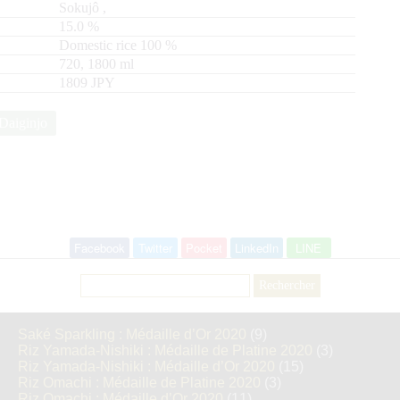
Sokujô
,
15.0
%
domestic rice
100
720, 1800
ml
1809 JPY
Daiginjo
Facebook
Twitter
Pocket
LinkedIn
LINE
Rechercher :
Saké Sparkling : Médaille d’Or 2020
(9)
Riz Yamada-Nishiki : Médaille de Platine 2020
(3)
Riz Yamada-Nishiki : Médaille d’Or 2020
(15)
Riz Omachi : Médaille de Platine 2020
(3)
Riz Omachi : Médaille d’Or 2020
(11)