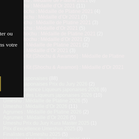
Imo Shochu : Médaille de Platine 2021
(6)
Imo Shochu : Médaille d’Or 2021
(11)
Kome Shochu : Médaille de Platine 2021
(4)
Kome Shochu : Médaille d’Or 2021
(7)
Mugi Shochu : Médaille de Platine 2021
(3)
Mugi Shochu : Médaille d’Or 2021
(5)
ter ou
Kokuto Shochu : Médaille de Platine 2021
(2)
Kokuto Shochu : Médaille d’Or 2021
(2)
ns votre
Awamori : Médaille de Platine 2021
(2)
Awamori : Médaille d’Or 2021
(3)
Vieillis en fût (Shochu & Awamori) : Médaille de Platine
2021
(3)
Vieillis en fût (Shochu & Awamori) : Médaille d’Or 2021
(6)
Liqueurs japonaises
(88)
Liqueurs japonaises Prix du Jury 2026
(2)
Prix d’excellence Liqueurs japonaises 2026
(6)
Finalistes des Liqueurs japonaises 2026
(10)
Umeshu : Médaille de Platine 2026
(5)
Umeshu : Médaille d’Or 2026
(11)
Agrumes : Médaille de Platine 2026
(2)
Agrumes : Médaille d’Or 2026
(5)
Umeshu Prix du Jury Kura Master 2025
(1)
Prix d'excellence Umeshus 2025
(3)
Finalistes d'Umeshu 2025
(5)