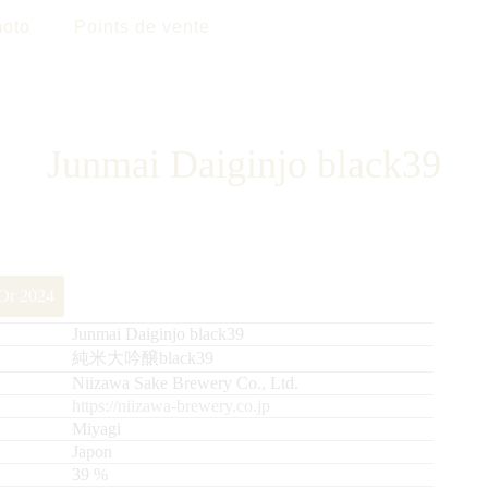
oto
Points de vente
Junmai Daiginjo black39
’Or 2024
Junmai Daiginjo black39
純米大吟醸black39
Niizawa Sake Brewery Co., Ltd.
https://niizawa-brewery.co.jp
Miyagi
Japon
39
%