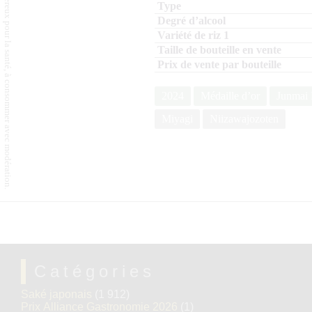
L'abus d'alcool est dangereux pour la santé, à consommer avec modération.
2024
Médaille d’or
Junmai 
Miyagi
Niizawajozoten
Catégories
Saké japonais
(1 912)
Prix Alliance Gastronomie 2026
(1)