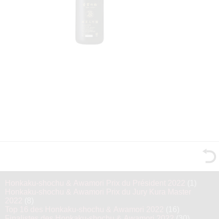
Honkaku-shochu & Awamori Prix du Président 2022
(1)
Honkaku-shochu & Awamori Prix du Jury Kura Master
2022
(8)
Top 16 des Honkaku-shochu & Awamori 2022
(16)
Finalistes des Honkaku-shochu & Awamori 2022
(30)