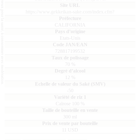
L'abus d'alcool est dangereux pour la santé, à consommer avec modération.
https://www.gekkeikan-sake.com/index.cfm?
CALIFORNIA
Etats-Unis
728817199532
70
%
12
%
-50
Calrose
100
300
ml
11 USD