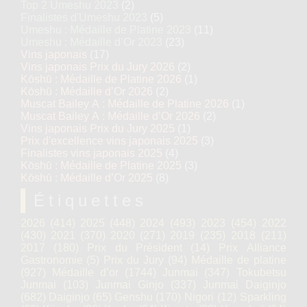
Top 2 Umeshu 2023
(2)
Finalistes d'Umeshu 2023
(5)
Umeshu : Médaille de Platine 2023
(11)
Umeshu : Médaille d’Or 2023
(23)
Vins japonais
(17)
Vins japonais Prix du Jury 2026
(2)
Kōshū : Médaille de Platine 2026
(1)
Kōshū : Médaille d’Or 2026
(2)
Muscat Bailey A : Médaille de Platine 2026
(1)
Muscat Bailey A : Médaille d’Or 2026
(2)
Vins japonais Prix du Jury 2025
(1)
Prix d'excellence vins japonais 2025
(3)
Finalistes vins japonais 2025
(4)
Kōshū : Médaille de Platine 2025
(3)
Kōshū : Médaille d’Or 2025
(8)
Étiquettes
2026
(414)
2025
(448)
2024
(493)
2023
(454)
2022
(430)
2021
(370)
2020
(271)
2019
(235)
2018
(211)
2017
(180)
Prix du Président
(14)
Prix Alliance
Gastronomie
(5)
Prix du Jury
(94)
Médaille de platine
(927)
Médaille d’or
(1744)
Junmai
(347)
Tokubetsu
Junmai
(103)
Junmai Ginjo
(337)
Junmai Daiginjo
(682)
Daiginjo
(65)
Genshu
(170)
Nigori
(12)
Sparkling