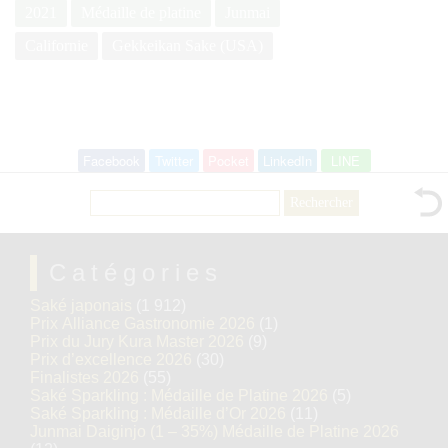
2021
Médaille de platine
Junmai
Californie
Gekkeikan Sake (USA)
Facebook
Twitter
Pocket
LinkedIn
LINE
Rechercher :
Catégories
Saké japonais
(1 912)
Prix Alliance Gastronomie 2026
(1)
Prix du Jury Kura Master 2026
(9)
Prix d’excellence 2026
(30)
Finalistes 2026
(55)
Saké Sparkling : Médaille de Platine 2026
(5)
Saké Sparkling : Médaille d’Or 2026
(11)
Junmai Daiginjo (1 – 35%) Médaille de Platine 2026