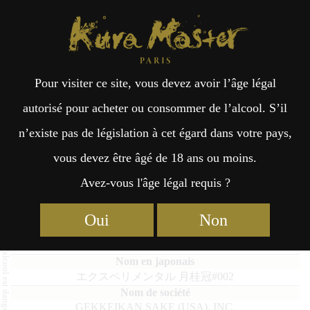
Kura Master Paris
Recherche
Kuramoto
Points de vente
Fr
日
Pour visiter ce site, vous devez avoir l’âge légal
an
本
EXPERIMENTAL GEKKEIKAN
autorisé pour acheter ou consommer de l’alcool. S’il
002
n’existe pas de législation à cet égard dans votre pays,
çai
語
vous devez être âgé de 18 ans ou moins.
Avez-vous l'âge légal requis ?
s
Junmai : Médaille de Platine 2021
Oui
Non
EXPERIMENTAL GEKKEIKAN 002
エクスペリメンタル 月桂冠#002
GEKKEIKAN SAKE (USA), INC.