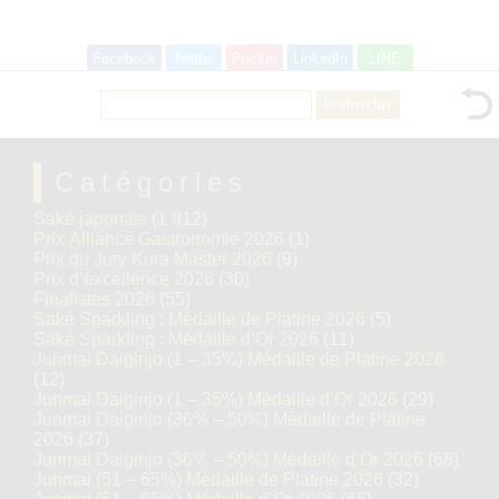
Facebook
Twitter
Pocket
LinkedIn
LINE
Rechercher :
Catégories
Saké japonais
(1 912)
Prix Alliance Gastronomie 2026
(1)
Prix du Jury Kura Master 2026
(9)
Prix d’excellence 2026
(30)
Finalistes 2026
(55)
Saké Sparkling : Médaille de Platine 2026
(5)
Saké Sparkling : Médaille d’Or 2026
(11)
Junmai Daiginjo (1 – 35%) Médaille de Platine 2026
(12)
Junmai Daiginjo (1 – 35%) Médaille d’Or 2026
(29)
Junmai Daiginjo (36% – 50%) Médaille de Platine
2026
(37)
Junmai Daiginjo (36% – 50%) Médaille d’Or 2026
(68)
Junmai (51 – 65%) Médaille de Platine 2026
(32)