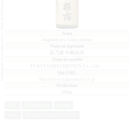
L'abus d'alcool est dangereux pour la santé, à consommer avec modération.
Haginotsuyu Ginjo junmai
萩乃露 吟醸純米
FUKUI YAHEI SHOTEN Co., Ltd．
http://www.haginotsuyu.co.jp
Shiga
2017
Médaille d’or
Junmai
Shiga
FUKUI YAHEI SHOTEN