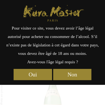
Kura Master Paris
Recherche
Kuramoto
Points de vente
Fr
日
Pour visiter ce site, vous devez avoir l’âge légal
an
本
Haginotsuyu Ginjo junmai
autorisé pour acheter ou consommer de l’alcool. S’il
n’existe pas de législation à cet égard dans votre pays,
çai
語
vous devez être âgé de 18 ans ou moins.
Avez-vous l'âge légal requis ?
Junmai : Médaille d’Or 2017
s
Oui
Non