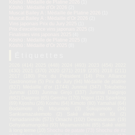
Kōshū : Médaille de Platine 2026
(1)
Kōshū : Médaille d’Or 2026
(2)
Muscat Bailey A : Médaille de Platine 2026
(1)
Muscat Bailey A : Médaille d’Or 2026
(2)
Vins japonais Prix du Jury 2025
(1)
Prix d'excellence vins japonais 2025
(3)
Finalistes vins japonais 2025
(4)
Kōshū : Médaille de Platine 2025
(3)
Kōshū : Médaille d’Or 2025
(8)
Étiquettes
2026
(414)
2025
(448)
2024
(493)
2023
(454)
2022
(430)
2021
(370)
2020
(271)
2019
(235)
2018
(211)
2017
(180)
Prix du Président
(14)
Prix Alliance
Gastronomie
(5)
Prix du Jury
(94)
Médaille de platine
(927)
Médaille d’or
(1744)
Junmai
(347)
Tokubetsu
Junmai
(103)
Junmai Ginjo
(337)
Junmai Daiginjo
(682)
Daiginjo
(65)
Genshu
(170)
Nigori
(12)
Sparkling
(69)
Kijoshu
(26)
Koshu
(64)
Kimoto
(80)
Yamahaï
(64)
Bodaïmoto
(4)
Mizumoto
(3)
Sokujomoto
(34)
Sankiamazakemoto
(2)
Saké élevé en fût
(2)
Yamadanishiki
(571)
Omachi
(102)
Dewasansan
(19)
Gohyakumangoku
(93)
Miyamanishiki
(65)
Saké vieilli
à long terme
(10)
Shochu de patate
(73)
Shochu de riz