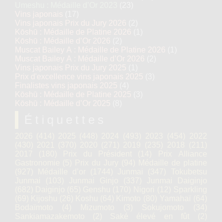
Umeshu : Médaille d’Or 2023
(23)
Vins japonais
(17)
Vins japonais Prix du Jury 2026
(2)
Kōshū : Médaille de Platine 2026
(1)
Kōshū : Médaille d’Or 2026
(2)
Muscat Bailey A : Médaille de Platine 2026
(1)
Muscat Bailey A : Médaille d’Or 2026
(2)
Vins japonais Prix du Jury 2025
(1)
Prix d'excellence vins japonais 2025
(3)
Finalistes vins japonais 2025
(4)
Kōshū : Médaille de Platine 2025
(3)
Kōshū : Médaille d’Or 2025
(8)
Étiquettes
2026
(414)
2025
(448)
2024
(493)
2023
(454)
2022
(430)
2021
(370)
2020
(271)
2019
(235)
2018
(211)
2017
(180)
Prix du Président
(14)
Prix Alliance
Gastronomie
(5)
Prix du Jury
(94)
Médaille de platine
(927)
Médaille d’or
(1744)
Junmai
(347)
Tokubetsu
Junmai
(103)
Junmai Ginjo
(337)
Junmai Daiginjo
(682)
Daiginjo
(65)
Genshu
(170)
Nigori
(12)
Sparkling
(69)
Kijoshu
(26)
Koshu
(64)
Kimoto
(80)
Yamahaï
(64)
Bodaïmoto
(4)
Mizumoto
(3)
Sokujomoto
(34)
Sankiamazakemoto
(2)
Saké élevé en fût
(2)