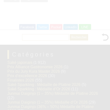
Facebook
Twitter
Pocket
LinkedIn
LINE
Rechercher :
Catégories
Saké japonais
(1 912)
Prix Alliance Gastronomie 2026
(1)
Prix du Jury Kura Master 2026
(9)
Prix d’excellence 2026
(30)
Finalistes 2026
(55)
Saké Sparkling : Médaille de Platine 2026
(5)
Saké Sparkling : Médaille d’Or 2026
(11)
Junmai Daiginjo (1 – 35%) Médaille de Platine 2026
(12)
Junmai Daiginjo (1 – 35%) Médaille d’Or 2026
(29)
Junmai Daiginjo (36% – 50%) Médaille de Platine