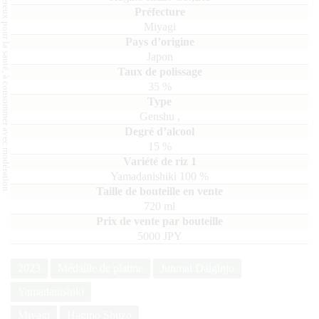
L'abus d'alcool est dangereux pour la santé, à consommer avec modération.
Miyagi
Japon
35
%
Genshu
,
15
%
Yamadanishiki
100
720
ml
5000 JPY
2023
Médaille de platine
Junmai Daiginjo
Yamadanishiki
Miyagi
Hagino Shuzo