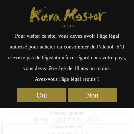
Kura Master Paris
Recherche
Kuramoto
Points de vente
Fr
日
Pour visiter ce site, vous devez avoir l’âge légal
an
本
Haginotsuru Junmaidaiginjo
autorisé pour acheter ou consommer de l’alcool. S’il
Yamadanishiki
n’existe pas de législation à cet égard dans votre pays,
çai
語
vous devez être âgé de 18 ans ou moins.
Avez-vous l'âge légal requis ?
s
Junmai Daiginjo : Médaille de Platine 2023
Oui
Non
Haginotsuru Junmaidaiginjo Yamadanishiki
萩の鶴 純純米大吟醸 山田錦
Hagino shuzo Co.,Ltd